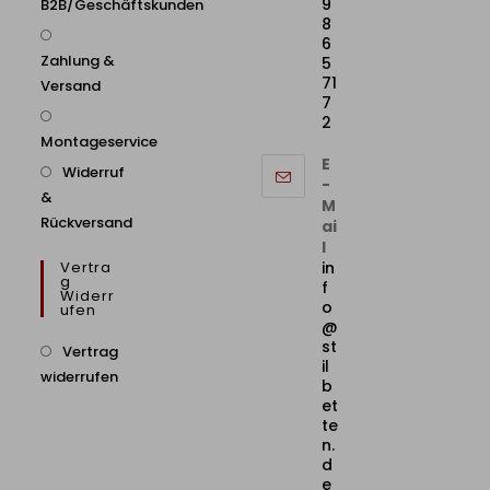
9
B2B/Geschäftskunden
8
6
Zahlung &
5
71
Versand
7
2
Montageservice
E
Widerruf
-
&
M
Rückversand
ai
l
Vertra
in
G
f
Widerr
o
Ufen
@
st
Vertrag
il
widerrufen
b
et
te
n.
d
e