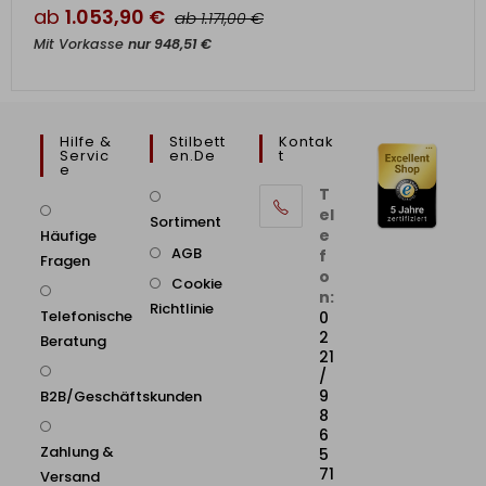
ab
1.053,90
€
ab
€
1.171,00
Mit Vorkasse
nur
948,51
€
Hilfe &
Stilbett
Kontak
Servic
En.de
T
E
T
el
Sortiment
e
Häufige
AGB
f
Fragen
o
Cookie
n:
Richtlinie
Telefonische
0
2
Beratung
21
/
9
B2B/Geschäftskunden
8
6
Zahlung &
5
71
Versand