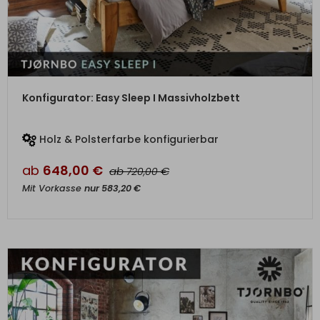
ZUM PRODUKT
Konfigurator: Easy Sleep I Massivholzbett
Holz & Polsterfarbe konfigurierbar
ab
648,00
€
ab
€
720,00
Mit Vorkasse
nur
583,20
€