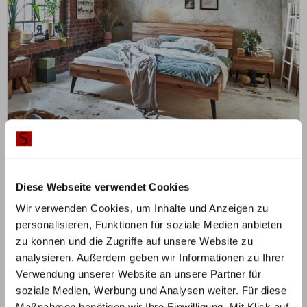
ZUM PRODUKT
Konfigurator: Modern Sleep Massivholzbett
Diese Webseite verwendet Cookies
Wir verwenden Cookies, um Inhalte und Anzeigen zu
Holz & Polsterfarbe konfigurierbar
personalisieren, Funktionen für soziale Medien anbieten
ab
654,30
€
ab
€
727,00
zu können und die Zugriffe auf unsere Website zu
Mit Vorkasse
nur
588,87
€
analysieren. Außerdem geben wir Informationen zu Ihrer
Verwendung unserer Website an unsere Partner für
soziale Medien, Werbung und Analysen weiter. Für diese
Maßnahmen benötigen wir Ihre Einwilligung. Mit Klick auf