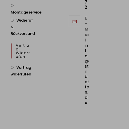
7
2
Montageservice
E
Widerruf
-
&
M
Rückversand
ai
l
Vertra
in
G
f
Widerr
o
Ufen
@
st
Vertrag
il
widerrufen
b
et
te
n.
d
e