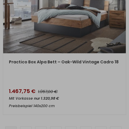
ZUM PRODUKT
Practico Box Alpa Bett – Oak-Wild Vintage Cadro 18
1.467,75
€
€
1.957,00
Mit Vorkasse
nur
1.320,98
€
Preisbeispiel 140x200 cm