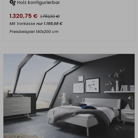
Holz konfigurierbar
1.320,75
€
€
1.761,00
Mit Vorkasse
nur
1.188,68
€
Preisbeispiel 140x200 cm