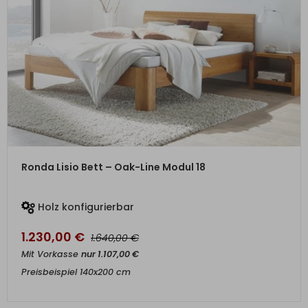
ZUM PRODUKT
Ronda Lisio Bett – Oak-Line Modul 18
Holz konfigurierbar
1.230,00
€
€
1.640,00
Mit Vorkasse
nur
1.107,00
€
Preisbeispiel 140x200 cm