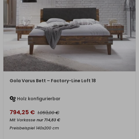
ZUM PRODUKT
Gola Varus Bett – Factory-Line Loft 18
Holz konfigurierbar
794,25
€
€
1.059,00
Mit Vorkasse
nur
714,83
€
Preisbeispiel 140x200 cm