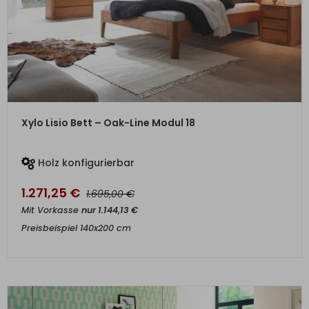
ZUM PRODUKT
Xylo Lisio Bett – Oak-Line Modul 18
Holz konfigurierbar
1.271,25
€
€
1.695,00
Mit Vorkasse
nur
1.144,13
€
Preisbeispiel 140x200 cm