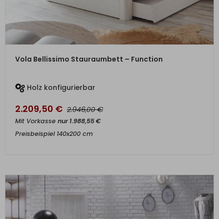
ZUM PRODUKT
Vola Bellissimo Stauraumbett – Function
Holz konfigurierbar
2.209,50
€
€
2.946,00
Mit Vorkasse
nur
1.988,55
€
Preisbeispiel 140x200 cm