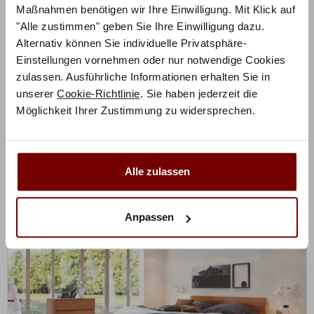
Maßnahmen benötigen wir Ihre Einwilligung. Mit Klick auf
ZUM PRODUKT
"Alle zustimmen" geben Sie Ihre Einwilligung dazu.
Stabil Inca Bett – Factory-Line Bloc 16
Alternativ können Sie individuelle Privatsphäre-
Einstellungen vornehmen oder nur notwendige Cookies
Holz konfigurierbar
zulassen. Ausführliche Informationen erhalten Sie in
unserer
Cookie-Richtlinie
. Sie haben jederzeit die
1.505,25
€
€
2.007,00
Möglichkeit Ihrer Zustimmung zu widersprechen.
Mit Vorkasse
nur
1.354,73
€
Preisbeispiel 140-160x200 cm
Alle zulassen
Anpassen