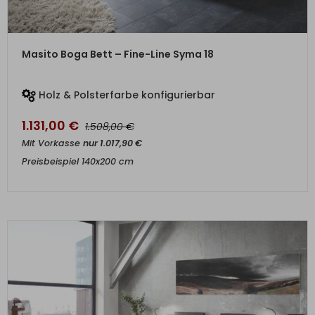
ZUM PRODUKT
Masito Boga Bett – Fine-Line Syma 18
Holz & Polsterfarbe konfigurierbar
1.131,00
€
€
1.508,00
Mit Vorkasse
nur
1.017,90
€
Preisbeispiel 140x200 cm