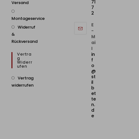
71
Versand
7
2
Montageservice
E
Widerruf
-
&
M
Rückversand
ai
l
Vertra
in
G
f
Widerr
o
Ufen
@
st
Vertrag
il
widerrufen
b
et
te
n.
d
e