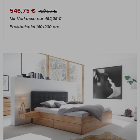
546,75
€
€
729,00
Mit Vorkasse
nur
492,08
€
Preisbeispiel 140x200 cm