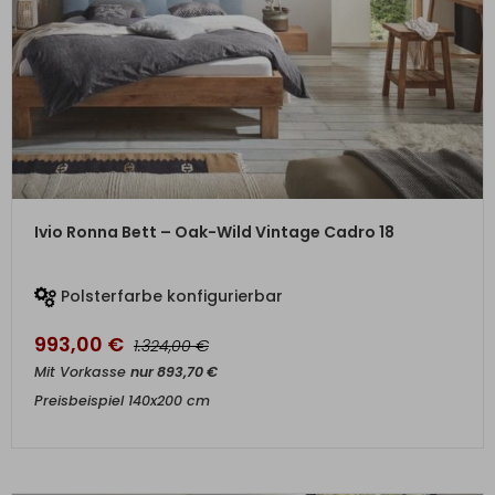
ZUM PRODUKT
Ivio Ronna Bett – Oak-Wild Vintage Cadro 18
Polsterfarbe konfigurierbar
993,00
€
€
1.324,00
Mit Vorkasse
nur
893,70
€
Preisbeispiel 140x200 cm