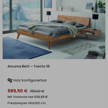
ZUM PRODUKT
Ancona Bett – Trento 16
Holz konfigurierbar
589,50
€
€
786,00
Mit Vorkasse
nur
530,55
€
Preisbeispiel 140x200 cm