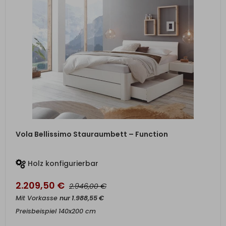
ZUM PRODUKT
Vola Bellissimo Stauraumbett – Function
Holz konfigurierbar
2.209,50
€
€
2.946,00
Mit Vorkasse
nur
1.988,55
€
Preisbeispiel 140x200 cm