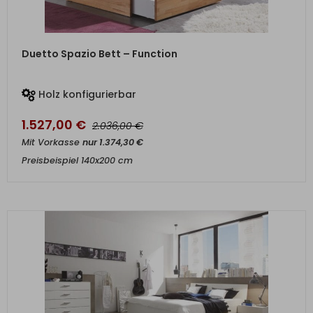
ZUM PRODUKT
Duetto Spazio Bett – Function
Holz konfigurierbar
1.527,00
€
€
2.036,00
Mit Vorkasse
nur
1.374,30
€
Preisbeispiel 140x200 cm