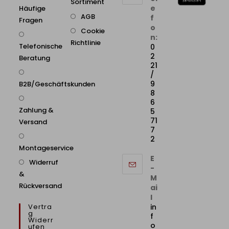
Sortiment
e
Häufige
AGB
f
Fragen
o
Cookie
n:
Richtlinie
Telefonische
0
2
Beratung
21
/
9
B2B/Geschäftskunden
8
6
Zahlung &
5
71
Versand
7
2
Montageservice
E
Widerruf
-
&
M
Rückversand
ai
l
Vertra
in
G
f
Widerr
o
Ufen