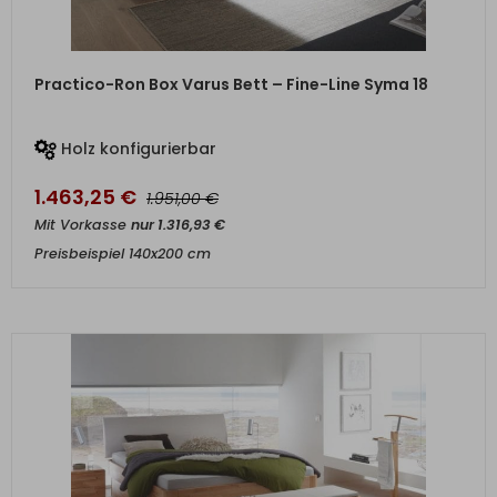
ZUM PRODUKT
Practico-Ron Box Varus Bett – Fine-Line Syma 18
Holz konfigurierbar
1.463,25
€
€
1.951,00
Mit Vorkasse
nur
1.316,93
€
Preisbeispiel 140x200 cm