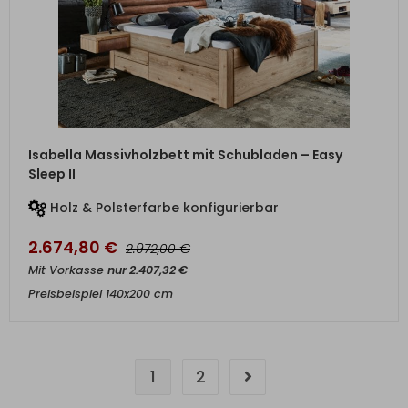
ZUM PRODUKT
Isabella Massivholzbett mit Schubladen – Easy
Sleep II
Holz & Polsterfarbe konfigurierbar
2.674,80
€
€
2.972,00
Mit Vorkasse
nur
2.407,32
€
Preisbeispiel 140x200 cm
1
2