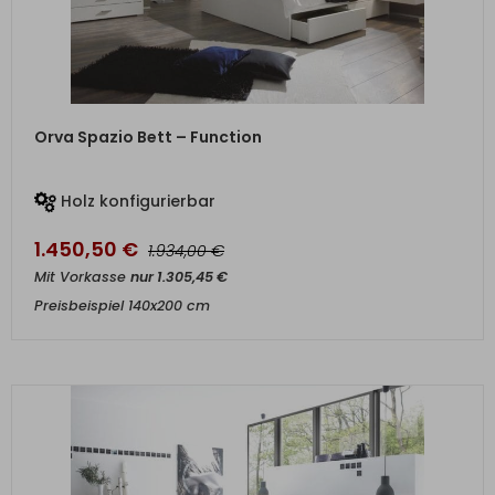
ZUM PRODUKT
Orva Spazio Bett – Function
Holz konfigurierbar
1.450,50
€
€
1.934,00
Mit Vorkasse
nur
1.305,45
€
Preisbeispiel 140x200 cm