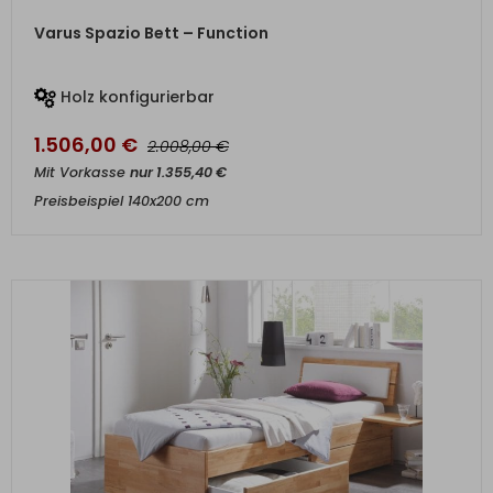
ZUM PRODUKT
Varus Spazio Bett – Function
Holz konfigurierbar
1.506,00
€
€
2.008,00
Mit Vorkasse
nur
1.355,40
€
Preisbeispiel 140x200 cm