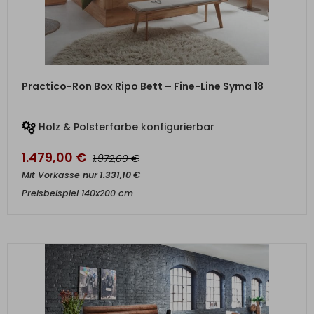
ZUM PRODUKT
Practico-Ron Box Ripo Bett – Fine-Line Syma 18
Holz & Polsterfarbe konfigurierbar
1.479,00
€
€
1.972,00
Mit Vorkasse
nur
1.331,10
€
Preisbeispiel 140x200 cm