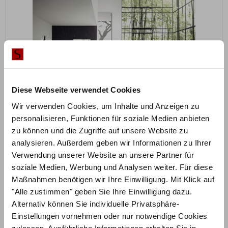
Diese Webseite verwendet Cookies
Wir verwenden Cookies, um Inhalte und Anzeigen zu
personalisieren, Funktionen für soziale Medien anbieten
ZUM PRODUKT
zu können und die Zugriffe auf unsere Website zu
Belluno Naturo Bett – Function
analysieren. Außerdem geben wir Informationen zu Ihrer
Verwendung unserer Website an unsere Partner für
Holz konfigurierbar
soziale Medien, Werbung und Analysen weiter. Für diese
Maßnahmen benötigen wir Ihre Einwilligung. Mit Klick auf
2.143,50
€
€
2.858,00
"Alle zustimmen" geben Sie Ihre Einwilligung dazu.
Mit Vorkasse
nur
1.929,15
€
Alternativ können Sie individuelle Privatsphäre-
Preisbeispiel 180/200x200 cm
Einstellungen vornehmen oder nur notwendige Cookies