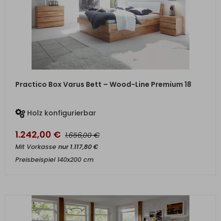
ZUM PRODUKT
Practico Box Varus Bett – Wood-Line Premium 18
Holz konfigurierbar
1.242,00
€
€
1.656,00
Mit Vorkasse
nur
1.117,80
€
Preisbeispiel 140x200 cm