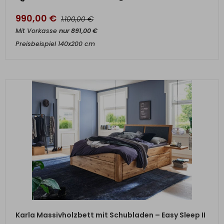
990,00
€
€
1.100,00
Mit Vorkasse
nur
891,00
€
Preisbeispiel 140x200 cm
ZUM PRODUKT
Karla Massivholzbett mit Schubladen – Easy Sleep II