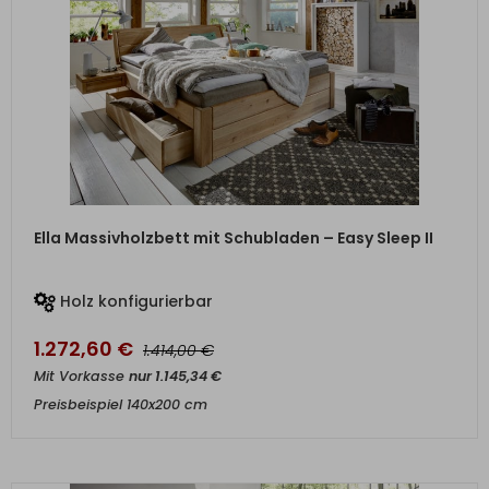
ZUM PRODUKT
Ella Massivholzbett mit Schubladen – Easy Sleep II
Holz konfigurierbar
1.272,60
€
€
1.414,00
Mit Vorkasse
nur
1.145,34
€
Preisbeispiel 140x200 cm