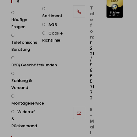
E
T
el
Sortiment
e
Häufige
AGB
f
Fragen
o
Cookie
n:
Richtlinie
Telefonische
0
2
Beratung
21
/
9
B2B/Geschäftskunden
8
6
Zahlung &
5
71
Versand
7
2
Montageservice
E
Widerruf
-
&
M
Rückversand
ai
l