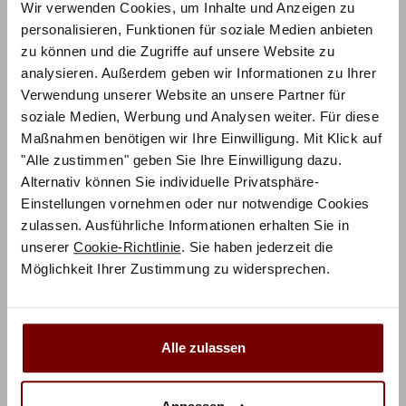
Wir verwenden Cookies, um Inhalte und Anzeigen zu
personalisieren, Funktionen für soziale Medien anbieten
zu können und die Zugriffe auf unsere Website zu
Matratze durch hochwertige
analysieren. Außerdem geben wir Informationen zu Ihrer
Matratzenauflagen schonen
Verwendung unserer Website an unsere Partner für
soziale Medien, Werbung und Analysen weiter. Für diese
Auch wenn Sie eine bequeme und äußerst komfortable
Maßnahmen benötigen wir Ihre Einwilligung. Mit Klick auf
Matratze gekauft haben, sind Matratzenauflagen
"Alle zustimmen" geben Sie Ihre Einwilligung dazu.
keineswegs sinnlos und unnötig. Sie können mit einer
Alternativ können Sie individuelle Privatsphäre-
Matratzenauflage
Ihre Matratze schonen und für
Einstellungen vornehmen oder nur notwendige Cookies
Hygiene, Sauberkeit und sehr langen Erhalt der
zulassen. Ausführliche Informationen erhalten Sie in
positiven Produkteigenschaften sorgen. Ihre
Matratzen
unserer
Cookie-Richtlinie
. Sie haben jederzeit die
sind vor Feuchtigkeit, Flecken und Abnutzung optimal
Möglichkeit Ihrer Zustimmung zu widersprechen.
geschützt. Besonders bei Krankheiten, aber auch bei
Familien mit kleinen Kindern oder älteren Menschen,
erweisen
Matratzenauflagen
wertvolle Dienste und
Alle zulassen
verhindern, dass die eigentliche Matratze durch
Beschädigungen unbrauchbar wird. Auch für ein
Kinderbett sind spezielle
Matratzenauflagen
geeignet