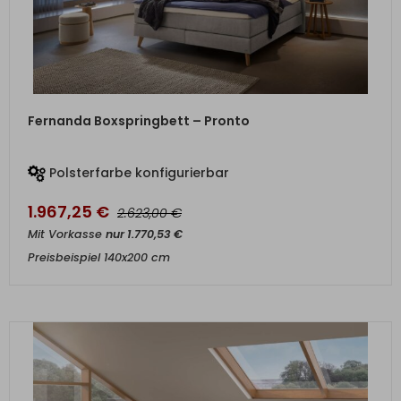
ZUM PRODUKT
Fernanda Boxspringbett – Pronto
Polsterfarbe konfigurierbar
1.967,25
€
€
2.623,00
Mit Vorkasse
nur
1.770,53
€
Preisbeispiel 140x200 cm