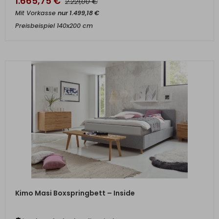
1.665,75
€
€
2.221,00
Mit Vorkasse
nur
1.499,18
€
Preisbeispiel 140x200 cm
ZUM PRODUKT
Kimo Masi Boxspringbett – Inside