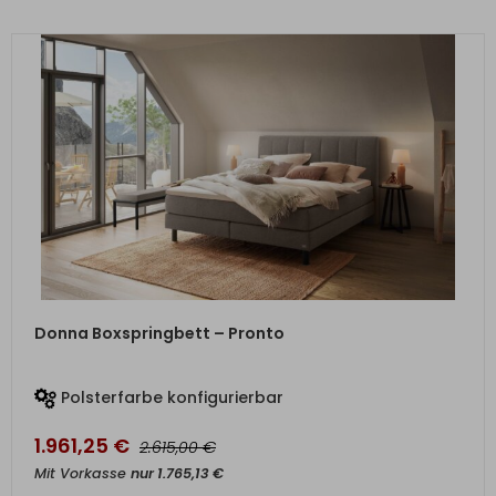
ZUM PRODUKT
Donna Boxspringbett – Pronto
Polsterfarbe konfigurierbar
1.961,25
€
€
2.615,00
Mit Vorkasse
nur
1.765,13
€