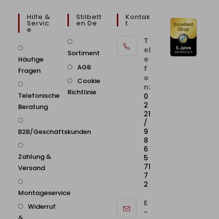
Hilfe &
Stilbett
Kontak
Servic
En.de
T
E
T
el
Sortiment
e
Häufige
AGB
f
Fragen
o
Cookie
n:
Richtlinie
Telefonische
0
2
Beratung
21
/
9
B2B/Geschäftskunden
8
6
Zahlung &
5
71
Versand
7
2
Montageservice
E
Widerruf
-
&