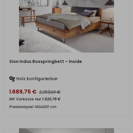
ZUM PRODUKT
Sion Indus Boxspringbett – Inside
Holz konfigurierbar
1.689,75
€
€
2.253,00
Mit Vorkasse
nur
1.520,78
€
Preisbeispiel 140x200 cm