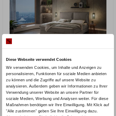
ZUM PRODUKT
Ricarda Boxspringbett – Pronto
Diese Webseite verwendet Cookies
Wir verwenden Cookies, um Inhalte und Anzeigen zu
personalisieren, Funktionen für soziale Medien anbieten
Polsterfarbe konfigurierbar
zu können und die Zugriffe auf unsere Website zu
2.040,75
€
€
2.721,00
analysieren. Außerdem geben wir Informationen zu Ihrer
Mit Vorkasse
nur
1.836,68
€
Verwendung unserer Website an unsere Partner für
soziale Medien, Werbung und Analysen weiter. Für diese
Preisbeispiel 140x200 cm
Maßnahmen benötigen wir Ihre Einwilligung. Mit Klick auf
"Alle zustimmen" geben Sie Ihre Einwilligung dazu.