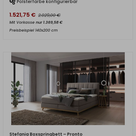
Polsterfarbe konfigurierbar
1.521,75
€
€
2.029,00
Mit Vorkasse
nur
1.369,58
€
Preisbeispiel 140x200 cm
ZUM PRODUKT
Stefania Boxspringbett – Pronto