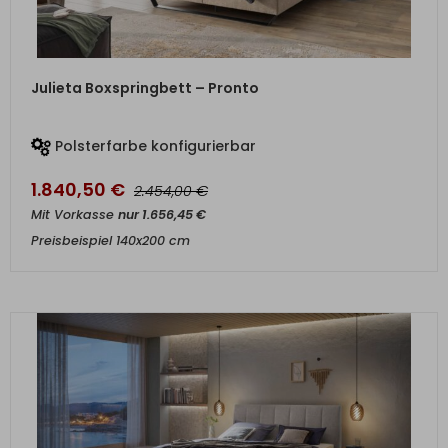
ZUM PRODUKT
Julieta Boxspringbett – Pronto
Polsterfarbe konfigurierbar
1.840,50
€
€
2.454,00
Mit Vorkasse
nur
1.656,45
€
Preisbeispiel 140x200 cm