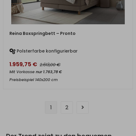
ZUM PRODUKT
Reina Boxspringbett – Pronto
Polsterfarbe konfigurierbar
1.959,75
€
€
2.613,00
Mit Vorkasse
nur
1.763,78
€
Preisbeispiel 140x200 cm
1
2