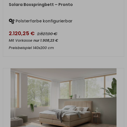
ZUM PRODUKT
Solara Boxspringbett – Pronto
Polsterfarbe konfigurierbar
2.120,25
€
€
2.827,00
Mit Vorkasse
nur
1.908,23
€
Preisbeispiel 140x200 cm