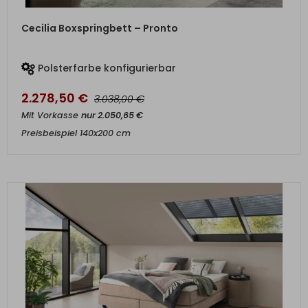
ZUM PRODUKT
Cecilia Boxspringbett – Pronto
Polsterfarbe konfigurierbar
2.278,50
€
€
3.038,00
Mit Vorkasse
nur
2.050,65
€
Preisbeispiel 140x200 cm