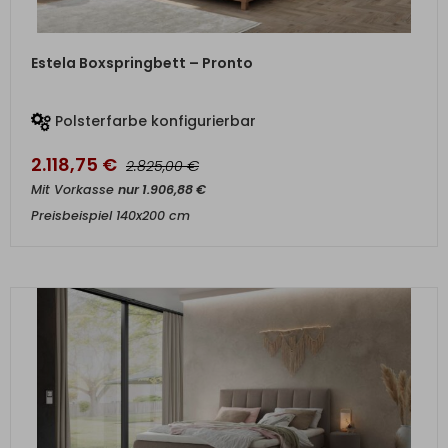
ZUM PRODUKT
Estela Boxspringbett – Pronto
Polsterfarbe konfigurierbar
2.118,75
€
€
2.825,00
Mit Vorkasse
nur
1.906,88
€
Preisbeispiel 140x200 cm