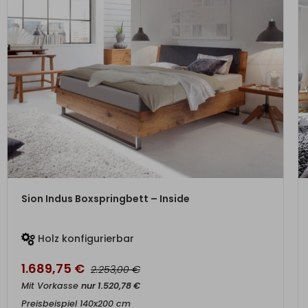
ZUM PRODUKT
Sion Indus Boxspringbett – Inside
Holz konfigurierbar
1.689,75
€
€
2.253,00
Mit Vorkasse
nur
1.520,78
€
Preisbeispiel 140x200 cm