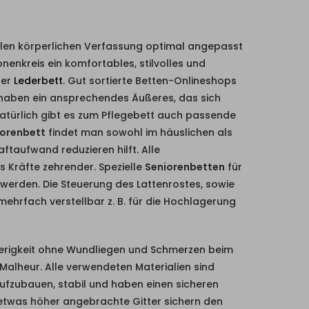
llen körperlichen Verfassung optimal angepasst
enkreis ein komfortables, stilvolles und
er
Lederbett
. Gut sortierte Betten-Onlineshops
aben ein ansprechendes Äußeres, das sich
atürlich gibt es zum Pflegebett auch passende
iorenbett
findet man sowohl im häuslichen als
ftaufwand reduzieren hilft. Alle
 Kräfte zehrender. Spezielle
Seniorenbetten
für
 werden. Die Steuerung des Lattenrostes, sowie
ehrfach verstellbar z. B. für die Hochlagerung
erigkeit ohne Wundliegen und Schmerzen beim
Malheur. Alle verwendeten Materialien sind
aufzubauen, stabil und haben einen sicheren
, etwas höher angebrachte Gitter sichern den