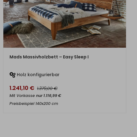
ZUM PRODUKT
Mads Massivholzbett – Easy Sleep I
Holz konfigurierbar
1.241,10
€
€
1.379,00
Mit Vorkasse
nur
1.116,99
€
Preisbeispiel 140x200 cm