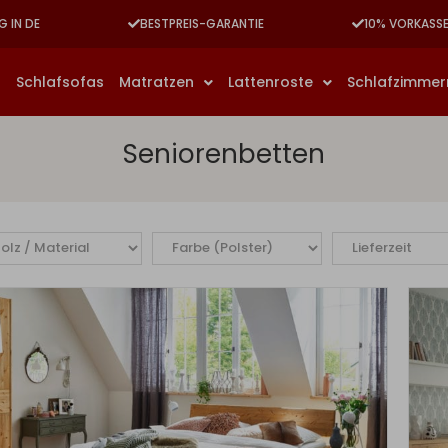
G IN DE
BESTPREIS-GARANTIE
10% VORKASS
n
Schlafsofas
Matratzen
Lattenroste
Schlafzimme
Seniorenbetten