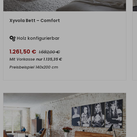
ZUM PRODUKT
Xyvola Bett – Comfort
Holz konfigurierbar
1.261,50
€
€
1.682,00
Mit Vorkasse
nur
1.135,35
€
Preisbeispiel 140x200 cm