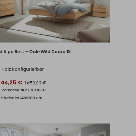
ZUM PRODUKT
id Alpa Bett – Oak-Wild Cadro 18
Holz konfigurierbar
.244,25
€
€
1.659,00
t Vorkasse
nur
1.119,83
€
eisbeispiel 140x200 cm