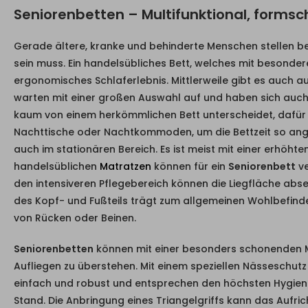
Seniorenbetten – Multifunktional, formsc
Gerade ältere, kranke und behinderte Menschen stellen b
sein muss. Ein handelsübliches Bett, welches mit besonder
ergonomisches Schlaferlebnis. Mittlerweile gibt es auch 
warten mit einer großen Auswahl auf und haben sich auch a
kaum von einem herkömmlichen Bett unterscheidet, dafür 
Nachttische oder Nachtkommoden, um die Bettzeit so an
auch im stationären Bereich. Es ist meist mit einer erhöht
handelsüblichen
Matratzen
können für ein
Seniorenbett
ve
den intensiveren Pflegebereich können die Liegfläche abse
des Kopf- und Fußteils trägt zum allgemeinen Wohlbefinde
von Rücken oder Beinen.
Seniorenbetten
können mit einer besonders schonenden M
Aufliegen zu überstehen. Mit einem speziellen Nässeschutz
einfach und robust und entsprechen den höchsten Hygie
Stand. Die Anbringung eines Triangelgriffs kann das Aufri