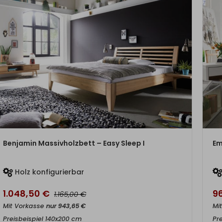
ZUM PRODUKT
Benjamin Massivholzbett – Easy Sleep I
Em
Holz konfigurierbar
1.048,50
€
9
€
1.165,00
Mit Vorkasse
nur
943,65
€
Mi
Preisbeispiel 140x200 cm
Pr