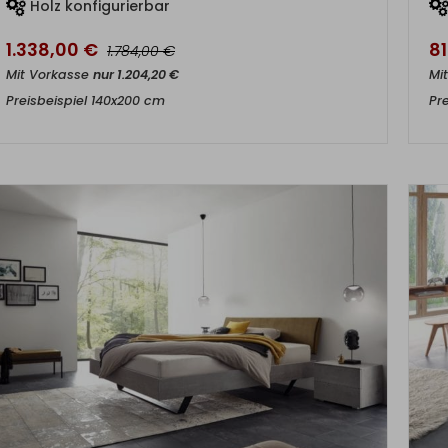
Holz konfigurierbar
1.338,00
€
8
€
1.784,00
Mit Vorkasse
nur
1.204,20
€
Mi
Preisbeispiel 140x200 cm
Pr