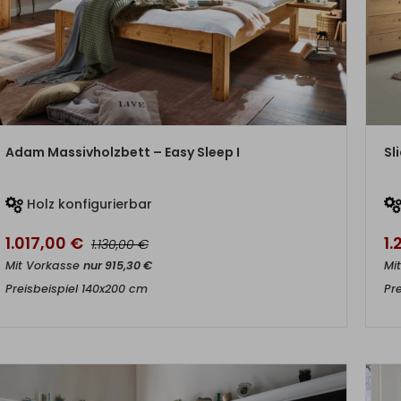
ZUM PRODUKT
Adam Massivholzbett – Easy Sleep I
Sl
Holz konfigurierbar
1.017,00
€
1
€
1.130,00
Mit Vorkasse
nur
915,30
€
Mi
Preisbeispiel 140x200 cm
Pr