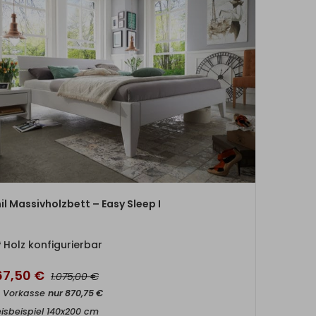
ZUM PRODUKT
il Massivholzbett – Easy Sleep I
Holz konfigurierbar
67,50
€
€
1.075,00
t Vorkasse
nur
870,75
€
eisbeispiel 140x200 cm