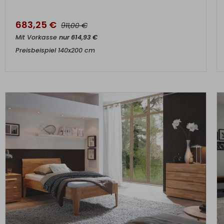
683,25
€
€
911,00
Mit Vorkasse
nur
614,93
€
Preisbeispiel 140x200 cm