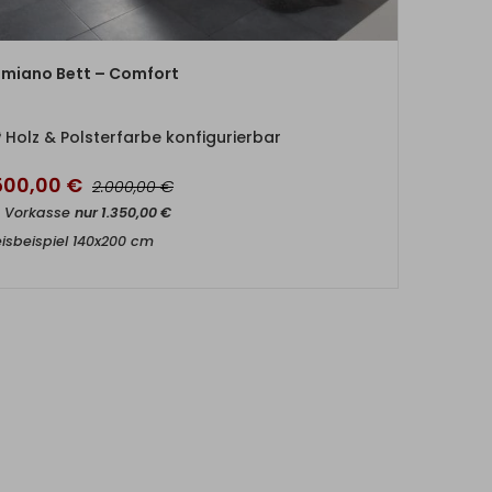
ZUM PRODUKT
miano Bett – Comfort
Holz & Polsterfarbe konfigurierbar
.500,00
€
€
2.000,00
t Vorkasse
nur
1.350,00
€
eisbeispiel 140x200 cm