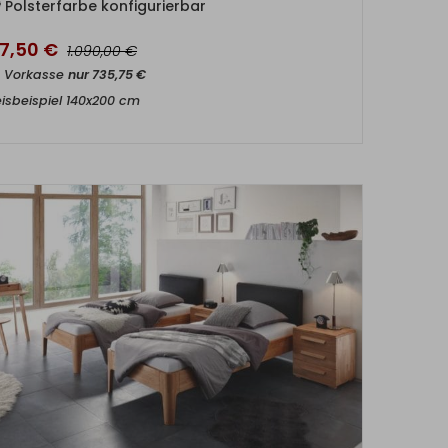
Polsterfarbe konfigurierbar
17,50
€
€
1.090,00
t Vorkasse
nur
735,75
€
eisbeispiel 140x200 cm