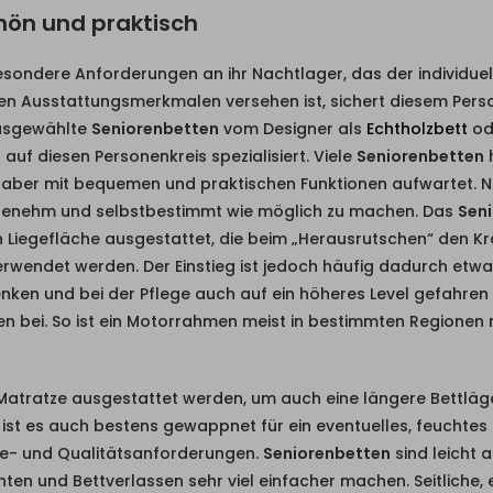
hön und praktisch
esondere Anforderungen an ihr Nachtlager, das der individue
en Ausstattungsmerkmalen versehen ist, sichert diesem Person
ausgewählte
Seniorenbetten
vom Designer als
Echtholzbett
od
uf diesen Personenkreis spezialisiert. Viele
Seniorenbetten
h
aber mit bequemen und praktischen Funktionen aufwartet. N
genehm und selbstbestimmt wie möglich zu machen. Das
Sen
en Liegefläche ausgestattet, die beim „Herausrutschen“ den Kra
rwendet werden. Der Einstieg ist jedoch häufig dadurch etwas
nken und bei der Pflege auch auf ein höheres Level gefahren
n bei. So ist ein Motorrahmen meist in bestimmten Regionen m
atratze ausgestattet werden, um auch eine längere Bettläg
 ist es auch bestens gewappnet für ein eventuelles, feuchtes 
ne- und Qualitätsanforderungen.
Seniorenbetten
sind leicht 
chten und Bettverlassen sehr viel einfacher machen. Seitliche