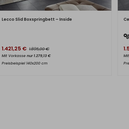
ZUM PRODUKT
Lecco Slid Boxspringbett – Inside
Ce
1.421,25
€
1
€
1.895,00
Mit Vorkasse
nur
1.279,13
€
Mi
Preisbeispiel 140x200 cm
Pr