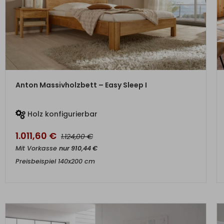
ZUM PRODUKT
Anton Massivholzbett – Easy Sleep I
Holz konfigurierbar
1.011,60
€
€
1.124,00
Mit Vorkasse
nur
910,44
€
Preisbeispiel 140x200 cm