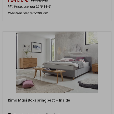
1.241,10
€
€
1.379,00
Mit Vorkasse
nur
1.116,99
€
Preisbeispiel 140x200 cm
ZUM PRODUKT
Kimo Masi Boxspringbett – Inside