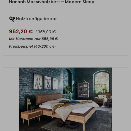
Hannah Massivholzbett – Modern Sleep
Holz konfigurierbar
952,20
€
€
1.058,00
Mit Vorkasse
nur
856,98
€
Preisbeispiel 140x200 cm