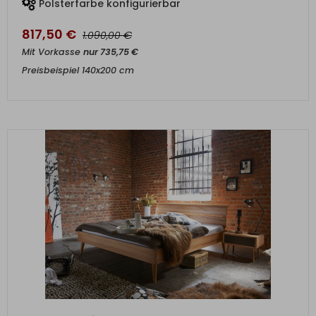
Polsterfarbe konfigurierbar
817,50
€
€
1.090,00
Mit Vorkasse
nur
735,75
€
Preisbeispiel 140x200 cm
ZUM PRODUKT