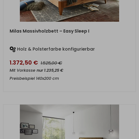
ZUM PRODUKT
Milas Massivholzbett – Easy Sleep I
Holz & Polsterfarbe konfigurierbar
1.372,50
€
€
1.525,00
Mit Vorkasse
nur
1.235,25
€
Preisbeispiel 140x200 cm