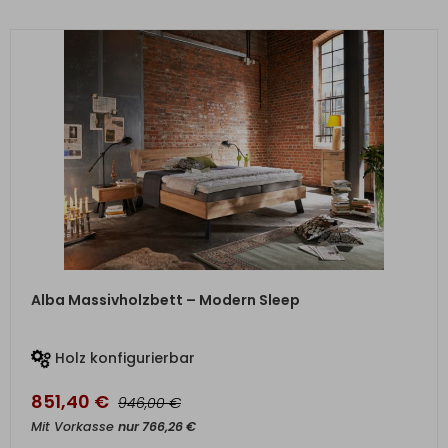
ZUM PRODUKT
Alba Massivholzbett – Modern Sleep
Holz konfigurierbar
851,40
€
€
946,00
Mit Vorkasse
nur
766,26
€