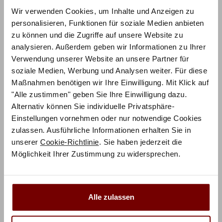
Wir verwenden Cookies, um Inhalte und Anzeigen zu
personalisieren, Funktionen für soziale Medien anbieten
zu können und die Zugriffe auf unsere Website zu
analysieren. Außerdem geben wir Informationen zu Ihrer
Verwendung unserer Website an unsere Partner für
soziale Medien, Werbung und Analysen weiter. Für diese
Maßnahmen benötigen wir Ihre Einwilligung. Mit Klick auf
"Alle zustimmen" geben Sie Ihre Einwilligung dazu.
ZUM PRODUKT
Clara Massivholzbett mit Schubladen – Easy Sleep II
Alternativ können Sie individuelle Privatsphäre-
Einstellungen vornehmen oder nur notwendige Cookies
Holz konfigurierbar
zulassen. Ausführliche Informationen erhalten Sie in
unserer
Cookie-Richtlinie
. Sie haben jederzeit die
1.254,60
€
€
1.394,00
Möglichkeit Ihrer Zustimmung zu widersprechen.
Mit Vorkasse
nur
1.129,14
€
Preisbeispiel 140x200 cm
Alle zulassen