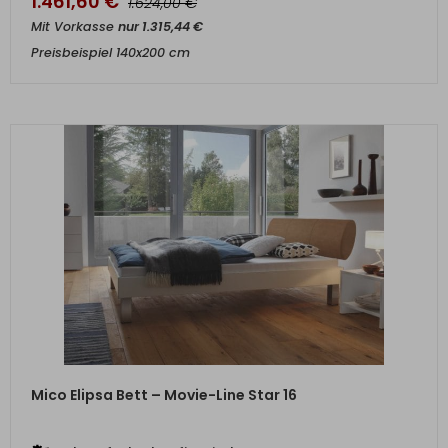
1.461,60
€
€
1.624,00
Mit Vorkasse
nur
1.315,44
€
Preisbeispiel 140x200 cm
ZUM PRODUKT
Mico Elipsa Bett – Movie-Line Star 16