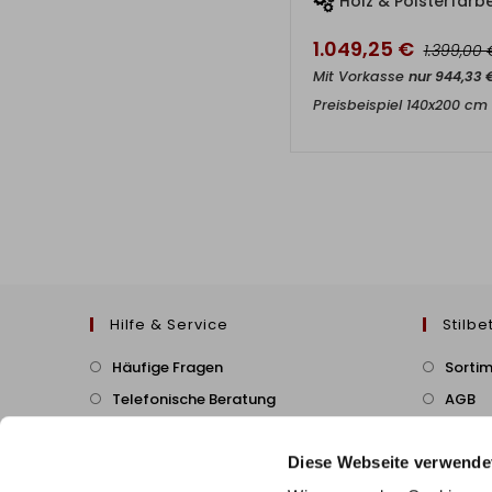
Holz & Polsterfarbe
1.049,25
€
1.399,00
Mit Vorkasse
nur
944,33
Preisbeispiel 140x200 cm
Hilfe & Service
Stilbe
Häufige Fragen
Sorti
Telefonische Beratung
AGB
B2B/Geschäftskunden
Cookie
Diese Webseite verwende
Zahlung & Versand