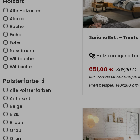
Holzart
Alle Holzarten
Akazie
Buche
Eiche
ZUM PRO
Sariano Bett – Trento 
Folie
Nussbaum
Holz konfigurierba
Wildbuche
Wildeiche
651,00
€
€
868,00
Mit Vorkasse
nur
585,90
Polsterfarbe
Preisbeispiel 140x200 cm
Alle Polsterfarben
Anthrazit
Beige
Blau
Braun
Grau
Grün