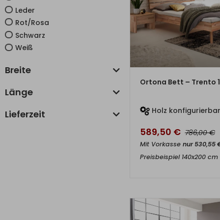
Leder
Rot/Rosa
Schwarz
Weiß
Breite
ZUM PRO
Ortona Bett – Trento 
Länge
Holz konfigurierba
Lieferzeit
589,50
€
€
786,00
Mit Vorkasse
nur
530,55
Preisbeispiel 140x200 cm