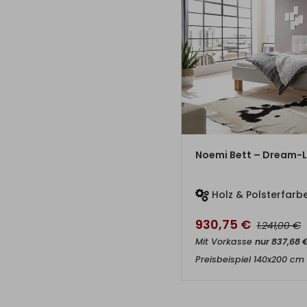
ZUM PRO
Noemi Bett – Dream-L
Holz & Polsterfarbe
930,75
€
€
1.241,00
Mit Vorkasse
nur
837,68
Preisbeispiel 140x200 cm