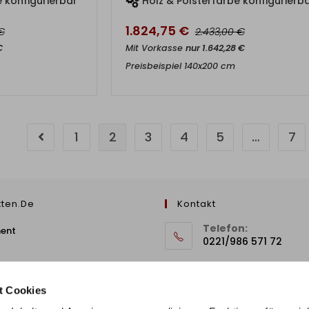
 konfigurierbar
Holz & Polsterfarbe konfigurierb
1.824,75
€
€
€
2.433,00
€
Mit Vorkasse
nur
1.642,28
€
Preisbeispiel 140x200 cm
1
2
3
4
5
…
7
tten.de
Kontakt
Telefon:
ment
0221/986 571 72
E-Mail
 Richtlinie
info@stilbetten.de
t Cookies