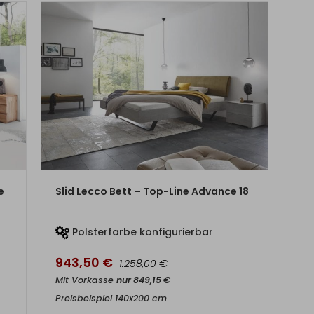
ZUM PRODUKT
e
Slid Lecco Bett – Top-Line Advance 18
Polsterfarbe konfigurierbar
943,50
€
€
1.258,00
Mit Vorkasse
nur
849,15
€
Preisbeispiel 140x200 cm