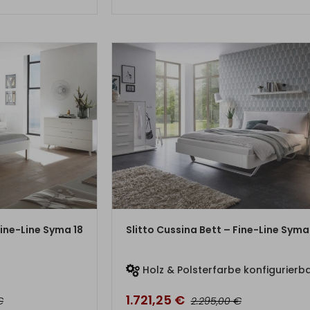
DUKT
ZUM PRODUKT
ine-Line Syma 18
Slitto Cussina Bett – Fine-Line Syma
r
Holz & Polsterfarbe konfigurierb
1.721,25
€
€
€
2.295,00