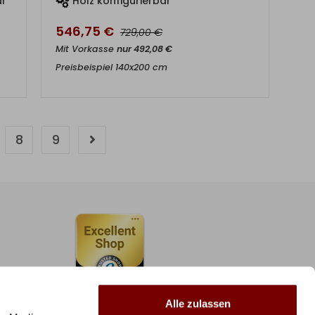
ar
Holz konfigurierbar
546,75
€
€
729,00
Mit Vorkasse
nur
492,08
€
Preisbeispiel 140x200 cm
8
9
Alle zulassen