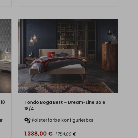
ZUM PRODUKT
 18
Tondo Boga Bett – Dream-Line Sole
18/4
ar
Polsterfarbe konfigurierbar
1.338,00
€
€
1.784,00