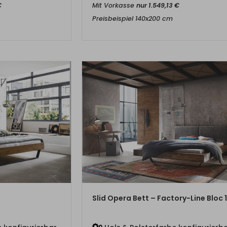
€
Mit Vorkasse
nur
1.549,13
€
Preisbeispiel 140x200 cm
DUKT
ZUM PRODUKT
Slid Opera Bett – Factory-Line Bloc 