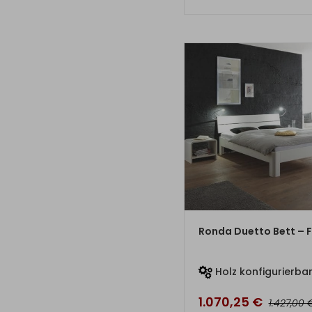
ZUM PRO
Ronda Duetto Bett – F
Holz konfigurierba
1.070,25
€
1.427,00