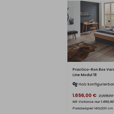
ZUM PRO
Practico-Ron Box Var
Line Modul 18
Holz konfigurierba
1.656,00
€
2.208,0
Mit Vorkasse
nur
1.490,4
Preisbeispiel 140x200 cm