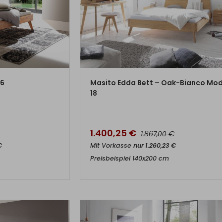
DUKT
ZUM PRODUKT
16
Masito Edda Bett – Oak-Bianco Mod
18
r
1.400,25
€
€
1.867,00
€
Mit Vorkasse
nur
1.260,23
€
Preisbeispiel 140x200 cm