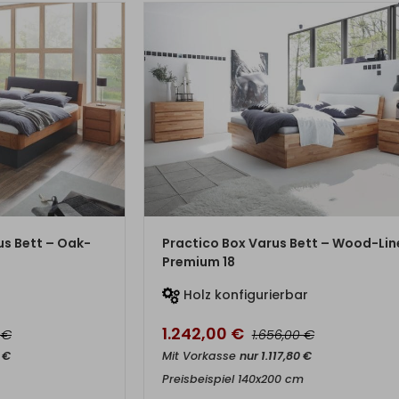
DUKT
ZUM PRODUKT
us Bett – Oak-
Practico Box Varus Bett – Wood-Lin
Premium 18
r
Holz konfigurierbar
1.242,00
€
€
€
0
1.656,00
0
€
Mit Vorkasse
nur
1.117,80
€
Preisbeispiel 140x200 cm