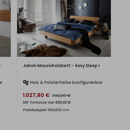
ZUM PRODUKT
8
Jakob Massivholzbett – Easy Sleep I
ar
Holz & Polsterfarbe konfigurierbar
1.027,80
€
€
1.142,00
Mit Vorkasse
nur
925,02
€
Preisbeispiel 140x200 cm