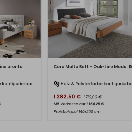
DUKT
ZUM PRODUKT
ine pronto
Cora Malta Bett – Oak-Line Modul 1
 konfigurierbar
Holz & Polsterfarbe konfigurierb
1.282,50
€
€
1.710,00
€
Mit Vorkasse
nur
1.154,25
€
Preisbeispiel 140x200 cm