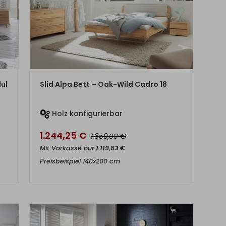
ZUM PRODUKT
ul
Slid Alpa Bett – Oak-Wild Cadro 18
Holz konfigurierbar
1.244,25
€
€
1.659,00
Mit Vorkasse
nur
1.119,83
€
Preisbeispiel 140x200 cm