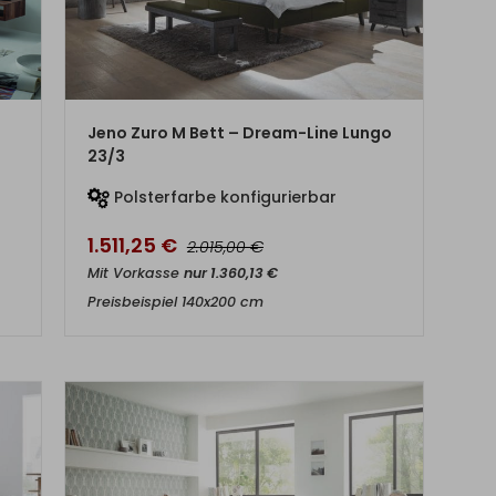
ZUM PRODUKT
Jeno Zuro M Bett – Dream-Line Lungo
23/3
Polsterfarbe konfigurierbar
1.511,25
€
€
2.015,00
Mit Vorkasse
nur
1.360,13
€
Preisbeispiel 140x200 cm