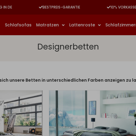
G IN DE
BESTPREIS-GARANTIE
10% VORKASS
n
Schlafsofas
Matratzen
Lattenroste
Schlafzimme
Designerbetten
 sich unsere Betten in unterschiedlichen Farben anzeigen zu l