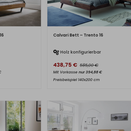
DUKT
ZUM PRODUKT
16
Calvari Bett – Trento 16
r
Holz konfigurierbar
438,75
€
€
585,00
€
Mit Vorkasse
nur
394,88
€
Preisbeispiel 140x200 cm