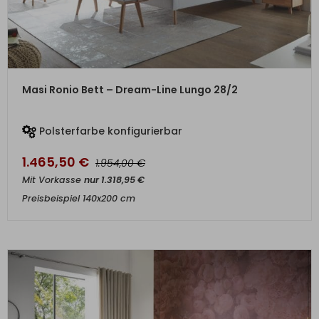
ZUM PRODUKT
Masi Ronio Bett – Dream-Line Lungo 28/2
Polsterfarbe konfigurierbar
1.465,50
€
€
1.954,00
Mit Vorkasse
nur
1.318,95
€
Preisbeispiel 140x200 cm