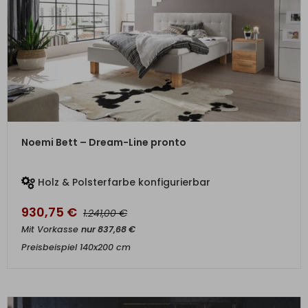
ZUM PRODUKT
Noemi Bett – Dream-Line pronto
Holz & Polsterfarbe konfigurierbar
930,75
€
€
1.241,00
Mit Vorkasse
nur
837,68
€
Preisbeispiel 140x200 cm