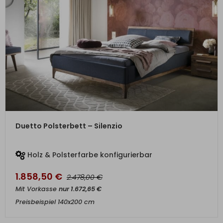
ZUM PRODUKT
Duetto Polsterbett – Silenzio
Holz & Polsterfarbe konfigurierbar
1.858,50
€
€
2.478,00
Mit Vorkasse
nur
1.672,65
€
Preisbeispiel 140x200 cm