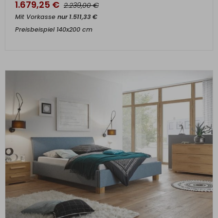
1.679,25
€
€
2.239,00
Mit Vorkasse
nur
1.511,33
€
Preisbeispiel 140x200 cm