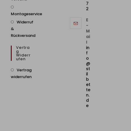
7
2
Montageservice
E
Widerruf
-
&
M
Rückversand
ai
l
Vertra
in
G
f
Widerr
o
Ufen
@
st
Vertrag
il
widerrufen
b
et
te
n.
d
e