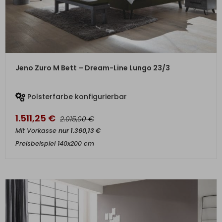
ZUM PRODUKT
Jeno Zuro M Bett – Dream-Line Lungo 23/3
Polsterfarbe konfigurierbar
1.511,25
€
€
2.015,00
Mit Vorkasse
nur
1.360,13
€
Preisbeispiel 140x200 cm