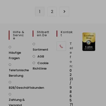
1
2
Hilfe &
Stilbett
Kontak
Servic
En.de
T
E
T
el
Sortiment
e
Häufige
AGB
f
Fragen
o
Cookie
n:
Richtlinie
Telefonische
0
2
Beratung
21
/
9
B2B/Geschäftskunden
8
6
Zahlung &
5
71
Versand