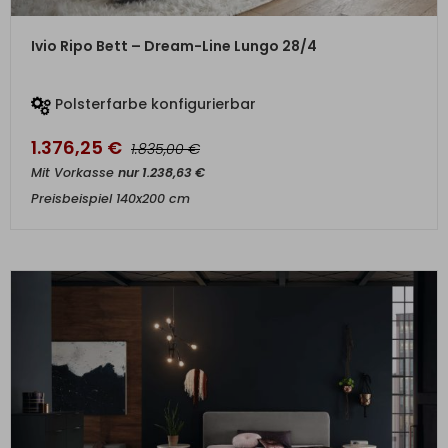
ZUM PRODUKT
Ivio Ripo Bett – Dream-Line Lungo 28/4
Polsterfarbe konfigurierbar
1.376,25
€
€
1.835,00
Mit Vorkasse
nur
1.238,63
€
Preisbeispiel 140x200 cm