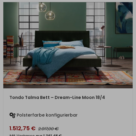
ZUM PRODUKT
Tondo Talma Bett – Dream-Line Moon 18/4
Polsterfarbe konfigurierbar
1.512,75
€
€
2.017,00
Mit Vorkasse
nur
1.361,48
€