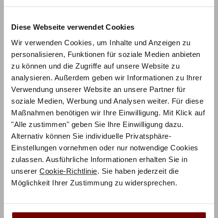
Diese Webseite verwendet Cookies
Wir verwenden Cookies, um Inhalte und Anzeigen zu
personalisieren, Funktionen für soziale Medien anbieten
zu können und die Zugriffe auf unsere Website zu
analysieren. Außerdem geben wir Informationen zu Ihrer
Verwendung unserer Website an unsere Partner für
ZUM PRODUKT
Noah Bett – Dream-Line pronto
soziale Medien, Werbung und Analysen weiter. Für diese
Maßnahmen benötigen wir Ihre Einwilligung. Mit Klick auf
"Alle zustimmen" geben Sie Ihre Einwilligung dazu.
Holz & Polsterfarbe konfigurierbar
Alternativ können Sie individuelle Privatsphäre-
Einstellungen vornehmen oder nur notwendige Cookies
1.011,75
€
€
1.349,00
zulassen. Ausführliche Informationen erhalten Sie in
Mit Vorkasse
nur
910,58
€
unserer
Cookie-Richtlinie
. Sie haben jederzeit die
Preisbeispiel 140x200 cm
Möglichkeit Ihrer Zustimmung zu widersprechen.