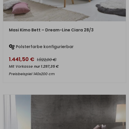
ZUM PRODUKT
Masi Kimo Bett – Dream-Line Ciara 28/3
Polsterfarbe konfigurierbar
1.441,50
€
€
1.922,00
Mit Vorkasse
nur
1.297,35
€
Preisbeispiel 140x200 cm