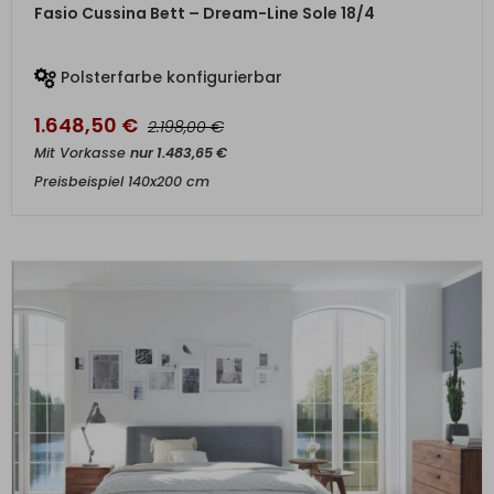
ZUM PRODUKT
Fasio Cussina Bett – Dream-Line Sole 18/4
Polsterfarbe konfigurierbar
1.648,50
€
€
2.198,00
Mit Vorkasse
nur
1.483,65
€
Preisbeispiel 140x200 cm