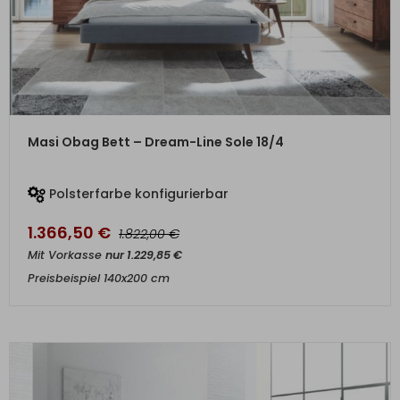
ZUM PRODUKT
Masi Obag Bett – Dream-Line Sole 18/4
Polsterfarbe konfigurierbar
1.366,50
€
€
1.822,00
Mit Vorkasse
nur
1.229,85
€
Preisbeispiel 140x200 cm