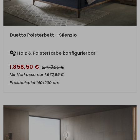
ZUM PRODUKT
Duetto Polsterbett – Silenzio
Holz & Polsterfarbe konfigurierbar
1.858,50
€
€
2.478,00
Mit Vorkasse
nur
1.672,65
€
Preisbeispiel 140x200 cm