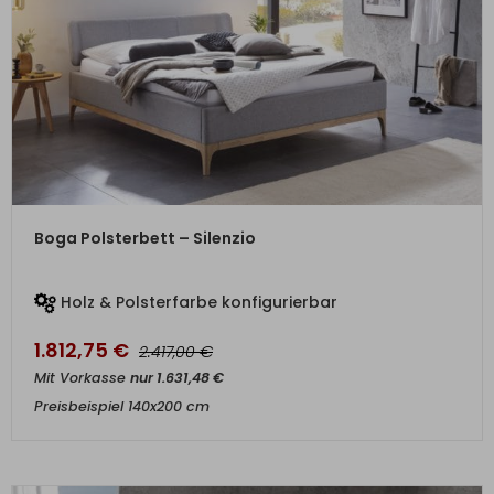
ZUM PRODUKT
Boga Polsterbett – Silenzio
Holz & Polsterfarbe konfigurierbar
1.812,75
€
€
2.417,00
Mit Vorkasse
nur
1.631,48
€
Preisbeispiel 140x200 cm