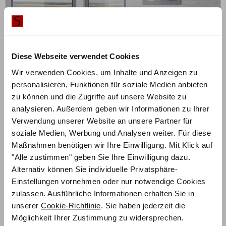
Diese Webseite verwendet Cookies
Wir verwenden Cookies, um Inhalte und Anzeigen zu
personalisieren, Funktionen für soziale Medien anbieten
zu können und die Zugriffe auf unsere Website zu
analysieren. Außerdem geben wir Informationen zu Ihrer
Verwendung unserer Website an unsere Partner für
soziale Medien, Werbung und Analysen weiter. Für diese
ZUM PRODUKT
Juve Elipsa Bett – Dream-Line Ciara 23/4
Maßnahmen benötigen wir Ihre Einwilligung. Mit Klick auf
"Alle zustimmen" geben Sie Ihre Einwilligung dazu.
Alternativ können Sie individuelle Privatsphäre-
Polsterfarbe konfigurierbar
Einstellungen vornehmen oder nur notwendige Cookies
1.444,50
€
zulassen. Ausführliche Informationen erhalten Sie in
€
1.926,00
unserer
Cookie-Richtlinie
. Sie haben jederzeit die
Mit Vorkasse
nur
1.300,05
€
Möglichkeit Ihrer Zustimmung zu widersprechen.
Preisbeispiel 140x200 cm