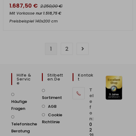
1.687,50
€
€
2.250,00
Mit Vorkasse
nur
1.518,75
€
Preisbeispiel 140x200 cm
1
2
Hilfe &
Stilbett
Kontak
Servic
En.de
T
E
T
el
Sortiment
e
Häufige
AGB
f
Fragen
o
Cookie
n:
Richtlinie
Telefonische
0
2
Beratung
21