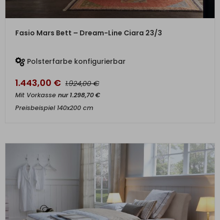
ZUM PRODUKT
Fasio Mars Bett – Dream-Line Ciara 23/3
Polsterfarbe konfigurierbar
1.443,00
€
€
1.924,00
Mit Vorkasse
nur
1.298,70
€
Preisbeispiel 140x200 cm