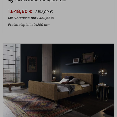
1.648,50
€
€
2.198,00
Mit Vorkasse
nur
1.483,65
€
Preisbeispiel 140x200 cm