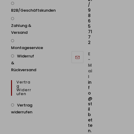
/
9
B2B/Geschäftskunden
8
6
Zahlung &
5
71
Versand
7
2
Montageservice
E
Widerruf
-
&
M
Rückversand
ai
l
Vertra
in
G
f
Widerr
o
Ufen
@
st
Vertrag
il
widerrufen
b
et
te
n.