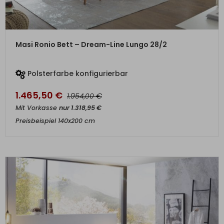
ZUM PRODUKT
Masi Ronio Bett – Dream-Line Lungo 28/2
Polsterfarbe konfigurierbar
1.465,50
€
€
1.954,00
Mit Vorkasse
nur
1.318,95
€
Preisbeispiel 140x200 cm