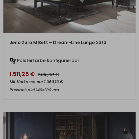
ZUM PRODUKT
Jeno Zuro M Bett – Dream-Line Lungo 23/3
Polsterfarbe konfigurierbar
1.511,25
€
€
2.015,00
Mit Vorkasse
nur
1.360,13
€
Preisbeispiel 140x200 cm