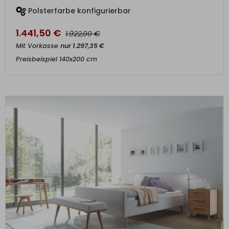
Polsterfarbe konfigurierbar
1.441,50
€
€
1.922,00
Mit Vorkasse
nur
1.297,35
€
Preisbeispiel 140x200 cm