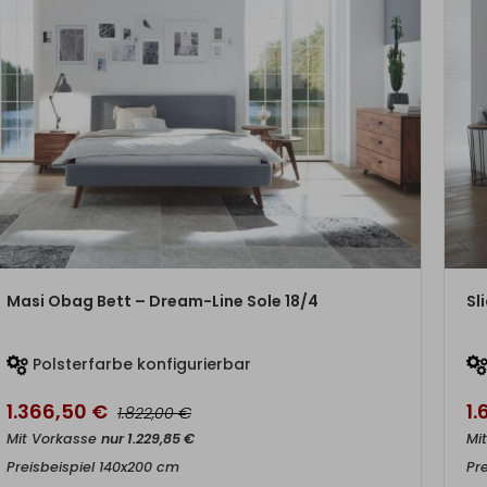
ZUM PRODUKT
Masi Obag Bett – Dream-Line Sole 18/4
Sl
Polsterfarbe konfigurierbar
1.366,50
€
1.
€
1.822,00
Mit Vorkasse
nur
1.229,85
€
Mi
Preisbeispiel 140x200 cm
Pr