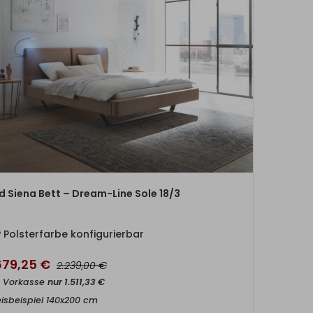
ZUM PRODUKT
id Siena Bett – Dream-Line Sole 18/3
Polsterfarbe konfigurierbar
679,25
€
€
2.239,00
t Vorkasse
nur
1.511,33
€
eisbeispiel 140x200 cm