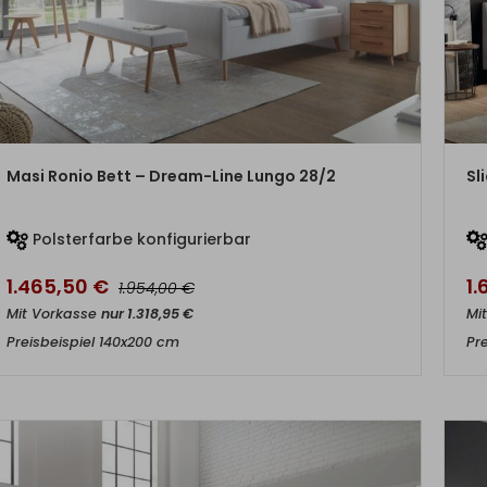
ZUM PRODUKT
Masi Ronio Bett – Dream-Line Lungo 28/2
Sl
Polsterfarbe konfigurierbar
1.465,50
€
1.
€
1.954,00
Mit Vorkasse
nur
1.318,95
€
Mi
Preisbeispiel 140x200 cm
Pr