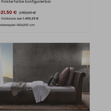
Polsterfarbe konfigurierbar
621,50
€
€
2.162,00
t Vorkasse
nur
1.459,35
€
eisbeispiel 140x200 cm