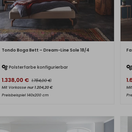
ZUM PRODUKT
Tondo Boga Bett – Dream-Line Sole 18/4
Fa
Polsterfarbe konfigurierbar
1.338,00
€
1
€
1.784,00
Mit Vorkasse
nur
1.204,20
€
Mi
Preisbeispiel 140x200 cm
Pr