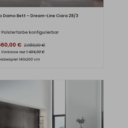
ZUM PRODUKT
io Damo Bett – Dream-Line Ciara 28/3
Polsterfarbe konfigurierbar
.560,00
€
€
2.080,00
t Vorkasse
nur
1.404,00
€
eisbeispiel 140x200 cm