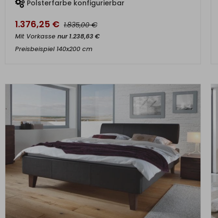
Polsterfarbe konfigurierbar
1.376,25
€
€
1.835,00
Mit Vorkasse
nur
1.238,63
€
Preisbeispiel 140x200 cm