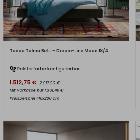
ZUM PRODUKT
Tondo Talma Bett – Dream-Line Moon 18/4
Polsterfarbe konfigurierbar
1.512,75
€
€
2.017,00
Mit Vorkasse
nur
1.361,48
€
Preisbeispiel 140x200 cm