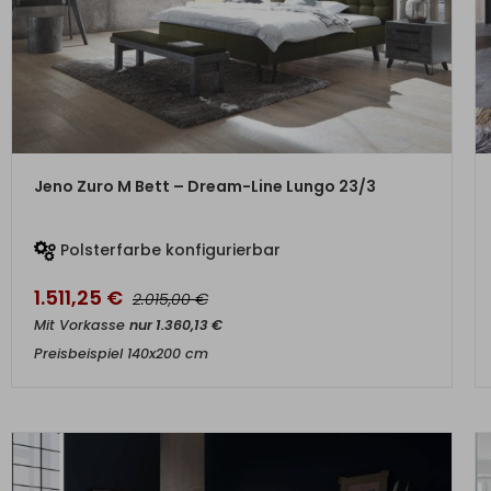
ZUM PRODUKT
Jeno Zuro M Bett – Dream-Line Lungo 23/3
Polsterfarbe konfigurierbar
1.511,25
€
€
2.015,00
Mit Vorkasse
nur
1.360,13
€
Preisbeispiel 140x200 cm