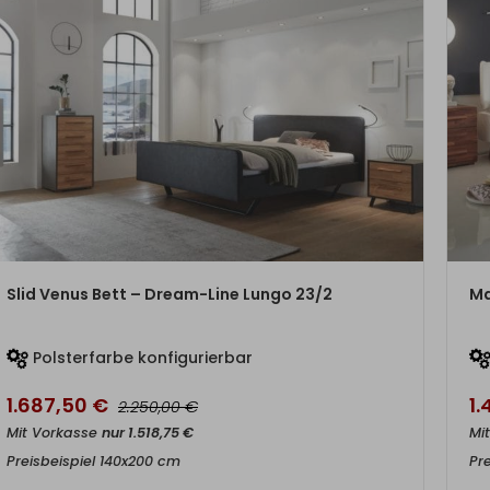
ZUM PRODUKT
Slid Venus Bett – Dream-Line Lungo 23/2
Ma
Polsterfarbe konfigurierbar
1.687,50
€
1
€
2.250,00
Mit Vorkasse
nur
1.518,75
€
Mi
Preisbeispiel 140x200 cm
Pr