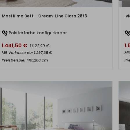
ZUM PRODUKT
Masi Kimo Bett – Dream-Line Ciara 28/3
Iv
Polsterfarbe konfigurierbar
1.441,50
€
1
€
1.922,00
Mit Vorkasse
nur
1.297,35
€
Mi
Preisbeispiel 140x200 cm
Pr