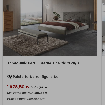
ZUM PRODUKT
Tondo Julia Bett – Dream-Line Ciara 28/3
Polsterfarbe konfigurierbar
1.678,50
€
€
2.238,00
Mit Vorkasse
nur
1.510,65
€
Preisbeispiel 140x200 cm