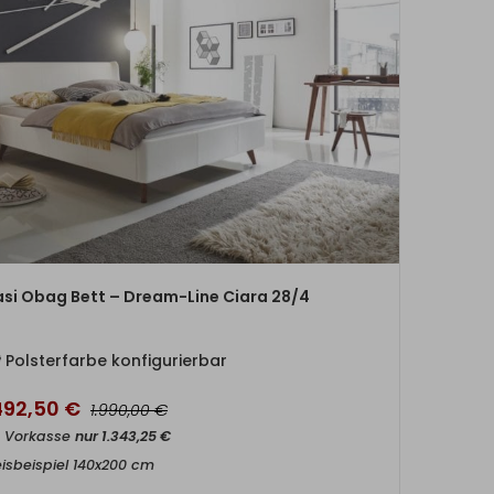
ZUM PRODUKT
si Obag Bett – Dream-Line Ciara 28/4
Polsterfarbe konfigurierbar
.492,50
€
€
1.990,00
t Vorkasse
nur
1.343,25
€
eisbeispiel 140x200 cm