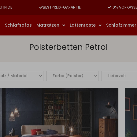
G IN DE
BESTPREIS-GARANTIE
10% VORKASS
n
Schlafsofas
Matratzen
Lattenroste
Schlafzimme
Polsterbetten Petrol