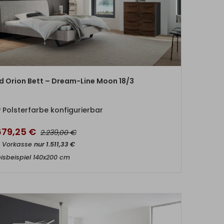
ZUM PRODUKT
id Orion Bett – Dream-Line Moon 18/3
Polsterfarbe konfigurierbar
679,25
€
€
2.239,00
t Vorkasse
nur
1.511,33
€
eisbeispiel 140x200 cm