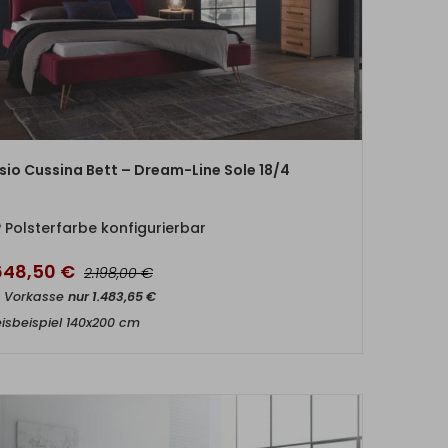
ZUM PRODUKT
sio Cussina Bett – Dream-Line Sole 18/4
Polsterfarbe konfigurierbar
.648,50
€
€
2.198,00
t Vorkasse
nur
1.483,65
€
eisbeispiel 140x200 cm