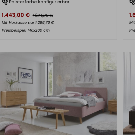
Polsterfarbe konfigurierbar
1.443,00
€
1.
€
1.924,00
Mit Vorkasse
nur
1.298,70
€
Mi
Preisbeispiel 140x200 cm
Pr