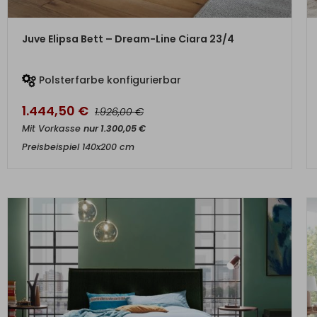
ZUM PRODUKT
Juve Elipsa Bett – Dream-Line Ciara 23/4
Polsterfarbe konfigurierbar
1.444,50
€
€
1.926,00
Mit Vorkasse
nur
1.300,05
€
Preisbeispiel 140x200 cm