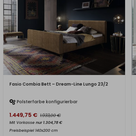
ZUM PRODUKT
Fasio Combia Bett – Dream-Line Lungo 23/2
Polsterfarbe konfigurierbar
1.449,75
€
€
1.933,00
Mit Vorkasse
nur
1.304,78
€
Preisbeispiel 140x200 cm