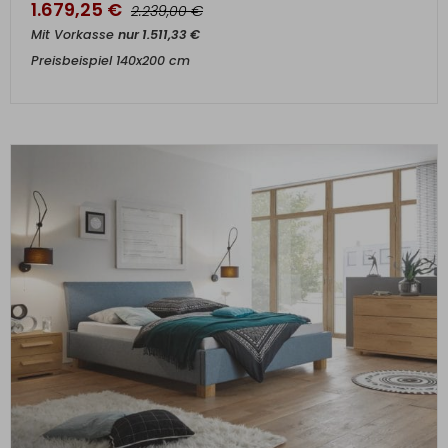
1.679,25
€
€
2.239,00
Mit Vorkasse
nur
1.511,33
€
Preisbeispiel 140x200 cm