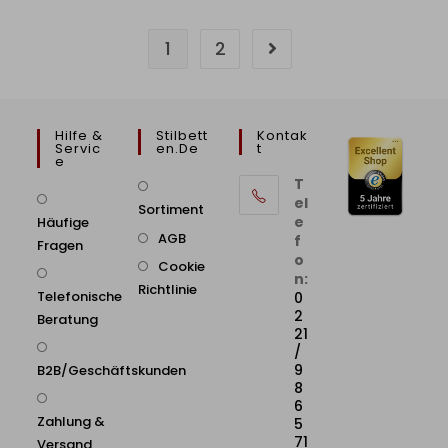
1
2
Hilfe &
Stilbett
Kontak
Servic
En.de
T
E
T
el
Sortiment
e
Häufige
AGB
f
Fragen
o
Cookie
n:
Richtlinie
Telefonische
0
2
Beratung
21
/
9
B2B/Geschäftskunden
8
6
Zahlung &
5
71
Versand