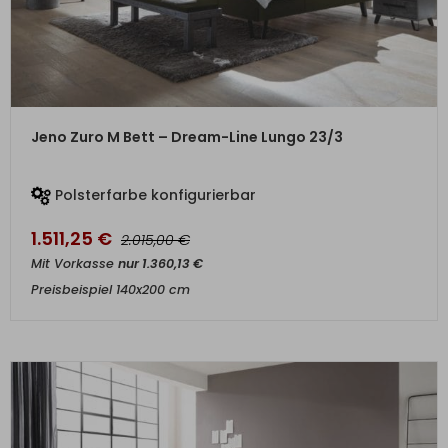
ZUM PRODUKT
Jeno Zuro M Bett – Dream-Line Lungo 23/3
Polsterfarbe konfigurierbar
1.511,25
€
€
2.015,00
Mit Vorkasse
nur
1.360,13
€
Preisbeispiel 140x200 cm