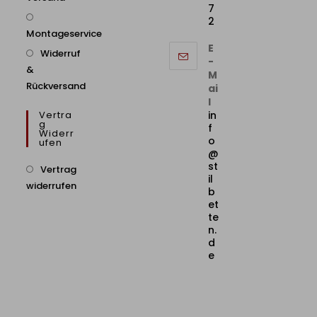
7
2
Montageservice
E
Widerruf
-
&
M
Rückversand
ai
l
Vertra
in
G
f
Widerr
o
Ufen
@
st
Vertrag
il
widerrufen
b
et
te
n.
d
e