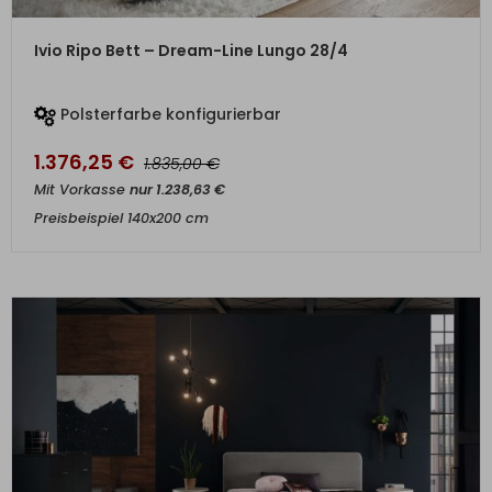
ZUM PRODUKT
Ivio Ripo Bett – Dream-Line Lungo 28/4
Polsterfarbe konfigurierbar
1.376,25
€
€
1.835,00
Mit Vorkasse
nur
1.238,63
€
Preisbeispiel 140x200 cm