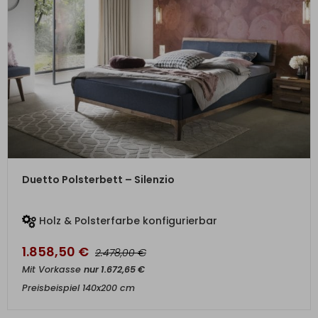
ZUM PRODUKT
Duetto Polsterbett – Silenzio
Holz & Polsterfarbe konfigurierbar
1.858,50
€
€
2.478,00
Mit Vorkasse
nur
1.672,65
€
Preisbeispiel 140x200 cm