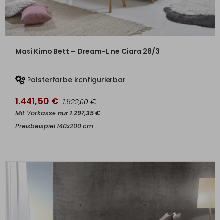
ZUM PRODUKT
Masi Kimo Bett – Dream-Line Ciara 28/3
Polsterfarbe konfigurierbar
1.441,50
€
€
1.922,00
Mit Vorkasse
nur
1.297,35
€
Preisbeispiel 140x200 cm