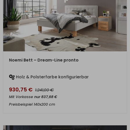
ZUM PRODUKT
Noemi Bett – Dream-Line pronto
Holz & Polsterfarbe konfigurierbar
930,75
€
€
1.241,00
Mit Vorkasse
nur
837,68
€
Preisbeispiel 140x200 cm