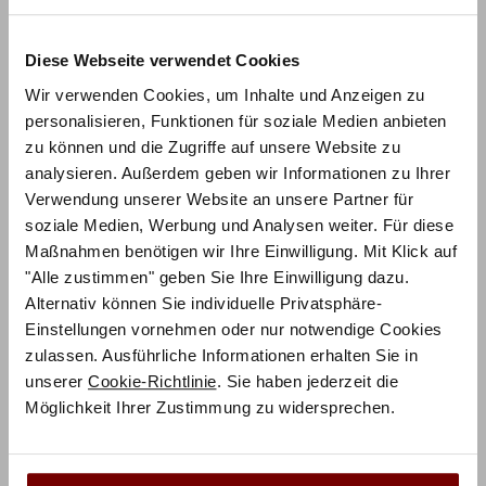
Diese Webseite verwendet Cookies
Wir verwenden Cookies, um Inhalte und Anzeigen zu
personalisieren, Funktionen für soziale Medien anbieten
zu können und die Zugriffe auf unsere Website zu
analysieren. Außerdem geben wir Informationen zu Ihrer
Verwendung unserer Website an unsere Partner für
ZUM PRODUKT
Noah Bett – Dream-Line pronto
soziale Medien, Werbung und Analysen weiter. Für diese
Maßnahmen benötigen wir Ihre Einwilligung. Mit Klick auf
"Alle zustimmen" geben Sie Ihre Einwilligung dazu.
Holz & Polsterfarbe konfigurierbar
Alternativ können Sie individuelle Privatsphäre-
Einstellungen vornehmen oder nur notwendige Cookies
1.011,75
€
€
1.349,00
zulassen. Ausführliche Informationen erhalten Sie in
Mit Vorkasse
nur
910,58
€
unserer
Cookie-Richtlinie
. Sie haben jederzeit die
Preisbeispiel 140x200 cm
Möglichkeit Ihrer Zustimmung zu widersprechen.