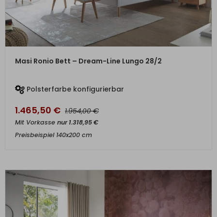
ZUM PRODUKT
Masi Ronio Bett – Dream-Line Lungo 28/2
Polsterfarbe konfigurierbar
1.465,50
€
€
1.954,00
Mit Vorkasse
nur
1.318,95
€
Preisbeispiel 140x200 cm