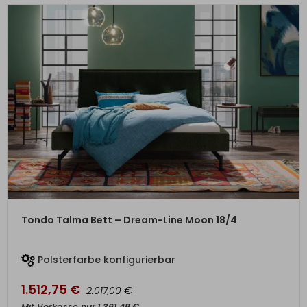
ZUM PRODUKT
Tondo Talma Bett – Dream-Line Moon 18/4
Polsterfarbe konfigurierbar
1.512,75
€
€
2.017,00
Mit Vorkasse
nur
1.361,48
€