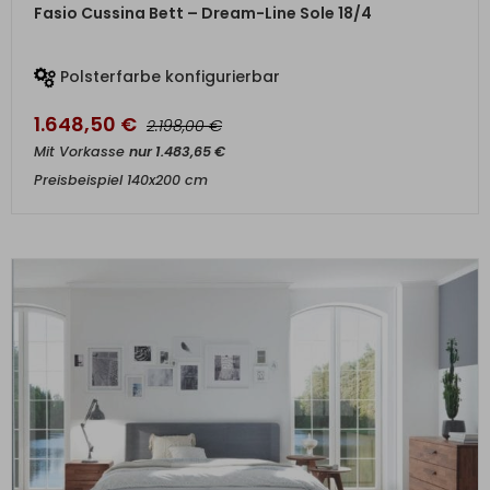
ZUM PRODUKT
Fasio Cussina Bett – Dream-Line Sole 18/4
Polsterfarbe konfigurierbar
1.648,50
€
€
2.198,00
Mit Vorkasse
nur
1.483,65
€
Preisbeispiel 140x200 cm