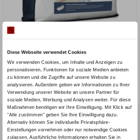
ZUM PRODUKT
DormiGood® Premium Daunenkissen
Diese Webseite verwendet Cookies
Wir verwenden Cookies, um Inhalte und Anzeigen zu
personalisieren, Funktionen für soziale Medien anbieten
ab
53,00
€
zu können und die Zugriffe auf unsere Website zu
Mit Vorkasse
nur
47,70
€
analysieren. Außerdem geben wir Informationen zu Ihrer
Verwendung unserer Website an unsere Partner für
soziale Medien, Werbung und Analysen weiter. Für diese
Maßnahmen benötigen wir Ihre Einwilligung. Mit Klick auf
Hilfe &
Stilbett
Kontak
"Alle zustimmen" geben Sie Ihre Einwilligung dazu.
Servic
En.de
T
Alternativ können Sie individuelle Privatsphäre-
E
T
Einstellungen vornehmen oder nur notwendige Cookies
el
zulassen. Ausführliche Informationen erhalten Sie in
Sortiment