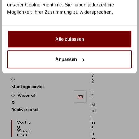
e
Häufige
unserer
Cookie-Richtlinie
. Sie haben jederzeit die
AGB
f
Fragen
Möglichkeit Ihrer Zustimmung zu widersprechen.
o
Cookie
n:
Richtlinie
Telefonische
0
2
Beratung
21
Alle zulassen
/
9
B2B/Geschäftskunden
8
6
Anpassen
Zahlung &
5
71
Versand
7
2
Montageservice
E
Widerruf
-
&
M
Rückversand
ai
l
Vertra
in
G
f
Widerr
o
Ufen