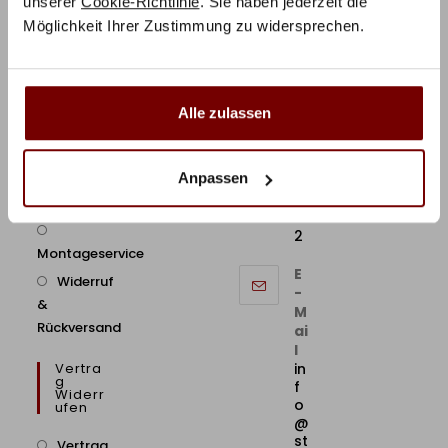
unserer
Cookie-Richtlinie
. Sie haben jederzeit die
Fragen
o
Cookie
Möglichkeit Ihrer Zustimmung zu widersprechen.
n:
Richtlinie
Telefonische
0
2
Beratung
21
/
Alle zulassen
9
B2B/Geschäftskunden
8
6
Anpassen
Zahlung &
5
71
Versand
7
2
Montageservice
E
Widerruf
-
&
M
Rückversand
ai
l
Vertra
in
G
f
Widerr
o
Ufen
@
st
Vertrag