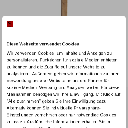
ZUM PRODUKT
Claudio Herrendiener
Diese Webseite verwendet Cookies
Wir verwenden Cookies, um Inhalte und Anzeigen zu
Holz konfigurierbar
personalisieren, Funktionen für soziale Medien anbieten
zu können und die Zugriffe auf unsere Website zu
ab
212,50
€
ab
€
250,00
analysieren. Außerdem geben wir Informationen zu Ihrer
Mit Vorkasse
nur
191,25
€
Verwendung unserer Website an unsere Partner für
soziale Medien, Werbung und Analysen weiter. Für diese
Maßnahmen benötigen wir Ihre Einwilligung. Mit Klick auf
Hilfe &
Stilbett
Kontak
Servic
En.de
T
"Alle zustimmen" geben Sie Ihre Einwilligung dazu.
E
Alternativ können Sie individuelle Privatsphäre-
T
Einstellungen vornehmen oder nur notwendige Cookies
el
Sortiment
zulassen. Ausführliche Informationen erhalten Sie in
e
Häufige
AGB
f