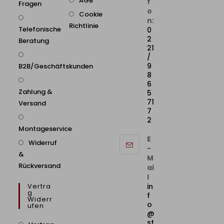
AGB
f
Fragen
o
Cookie
n:
Richtlinie
Telefonische
0
2
Beratung
21
/
9
B2B/Geschäftskunden
8
6
Zahlung &
5
71
Versand
7
2
Montageservice
E
Widerruf
-
&
M
Rückversand
ai
l
Vertra
in
G
f
Widerr
o
Ufen
@
st