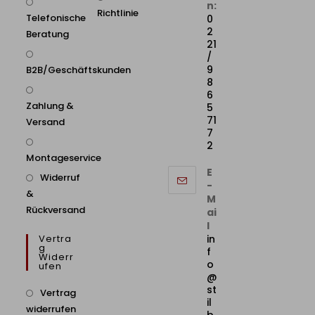
n:
Richtlinie
Telefonische
0
2
Beratung
21
/
9
B2B/Geschäftskunden
8
6
Zahlung &
5
71
Versand
7
2
Montageservice
E
Widerruf
-
&
M
Rückversand
ai
l
Vertra
in
G
f
Widerr
o
Ufen
@
st
Vertrag
il
widerrufen