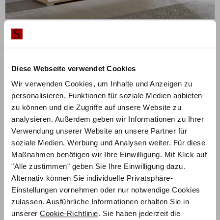
ZUM PRODUKT
Kommode Loft I
Farbe konfigurierbar
Diese Webseite verwendet Cookies
ab
1.508,00
€
Wir verwenden Cookies, um Inhalte und Anzeigen zu
personalisieren, Funktionen für soziale Medien anbieten
Mit Vorkasse
nur
1.357,20
€
zu können und die Zugriffe auf unsere Website zu
analysieren. Außerdem geben wir Informationen zu Ihrer
Verwendung unserer Website an unsere Partner für
soziale Medien, Werbung und Analysen weiter. Für diese
Maßnahmen benötigen wir Ihre Einwilligung. Mit Klick auf
"Alle zustimmen" geben Sie Ihre Einwilligung dazu.
Alternativ können Sie individuelle Privatsphäre-
Einstellungen vornehmen oder nur notwendige Cookies
zulassen. Ausführliche Informationen erhalten Sie in
unserer
Cookie-Richtlinie
. Sie haben jederzeit die