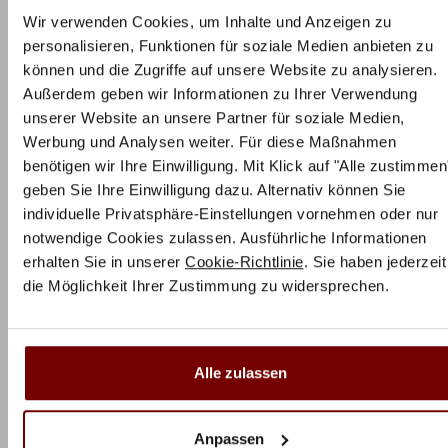
bewährten Taschenfederkerns und der versteppten
Wir verwenden Cookies, um Inhalte und Anzeigen zu
Klimafaser (200 g/m²) des hochwertigen Tencel®
personalisieren, Funktionen für soziale Medien anbieten zu
Bezugs (400 g/m²) entgegen. Durch die Luft im Inneren
können und die Zugriffe auf unsere Website zu analysieren.
der Matratze wird ein Wärmestau vermieden und
Außerdem geben wir Informationen zu Ihrer Verwendung
Wärme und Feuchtigkeit werden nach außen geleitet.
unserer Website an unsere Partner für soziale Medien,
Die versteppte Klimafaser unseres hochwertigen
Werbung und Analysen weiter. Für diese Maßnahmen
Bezugs wirkt zusätzlich feuchtigkeits- und
benötigen wir Ihre Einwilligung. Mit Klick auf "Alle zustimmen
temperaturregulierend. Für eine angenehme Nachtruhe
geben Sie Ihre Einwilligung dazu. Alternativ können Sie
individuelle Privatsphäre-Einstellungen vornehmen oder nur
ohne lästiges Schwitzen.
notwendige Cookies zulassen. Ausführliche Informationen
Qualität, die überzeugt
erhalten Sie in unserer
Cookie-Richtlinie
. Sie haben jederzeit
die Möglichkeit Ihrer Zustimmung zu widersprechen.
Das Produkt wird unter Einhaltung höchster
Qualitätsstandards gefertigt: Bei der Produktion
werden für die Matratzen ausschließlich hochwertige
Alle zulassen
Materialien aus deutscher Produktion verwendet. Wir
garantieren eine hohe Lebensdauer der Produkte.
Zudem haben Sie die Möglichkeit die Produkte 30 Tage
Anpassen