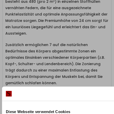
besteht aus 480 (pro 2 m²) in einzelnen Stoffhüllen
vernähten Federn, die für eine ausgezeichnete
Punktelastizität und optimale Anpassungsfähigkeit der
Matratze sorgen. Die Premiumhöhe von 24 cm sorgt für
ein luxuriöses Liegegefühl und erleichtert das Ein- und
Aussteigen.
Zusätzlich ermöglichen 7 auf die natürlichen
Bedürfnisse des Körpers abgestimmte Zonen ein
optimales Einsinken verschiedener Körperpartien (z.B.
Kopf-, Schulter- und Lendenbereich). Die Zonierung
trägt dadurch zu einer maximalen Entlastung des
Körpers und Entspannung der Muskeln bei, damit Sie
gemütlich schlafen können.
Angenehm kühles Schlafklima
Viele kennen das Problem, nachts verschwitzt
aufzuwachen. Dem wirkt die Kombination des
Diese Webseite verwendet Cookies