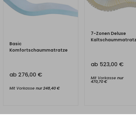
ZUM PRODUKT
7-Zonen Deluxe
Kaltschaummatrat
ZUM PRODUKT
Basic
Komfortschaummatratze
ab
523,00
€
ab
276,00
€
Mit Vorkasse
nur
470,70
€
Mit Vorkasse
nur
248,40
€