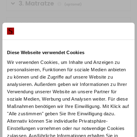
3.
Matratze
(optional)
4.
Lattenrost
(optional)
5.
Topper
(optional)
Diese Webseite verwendet Cookies
Wir verwenden Cookies, um Inhalte und Anzeigen zu
0,00 €
0,00 €
personalisieren, Funktionen für soziale Medien anbieten
zu können und die Zugriffe auf unsere Website zu
inkl. MwSt.
analysieren. Außerdem geben wir Informationen zu Ihrer
Verwendung unserer Website an unsere Partner für
IN DEN WARENKORB
soziale Medien, Werbung und Analysen weiter. Für diese
Maßnahmen benötigen wir Ihre Einwilligung. Mit Klick auf
"Alle zustimmen" geben Sie Ihre Einwilligung dazu.
Lieferzeit:
4-6 Wochen
Alternativ können Sie individuelle Privatsphäre-
Einstellungen vornehmen oder nur notwendige Cookies
RABATT BEI ZAHLUNG PER
10%
zulassen. Ausführliche Informationen erhalten Sie in