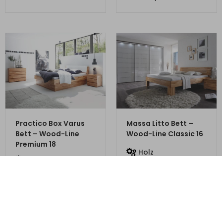
ZUM PRODUKT
ZUM PRODUKT
Practico Box Varus
Massa Litto Bett –
Bett – Wood-Line
Wood-Line Classic 16
Premium 18
Holz
Holz
konfigurierbar
konfigurierbar
927,75
€
1.242,00
€
€
1.237,00
€
1.656,00
Mit Vorkasse
nur
834,98
€