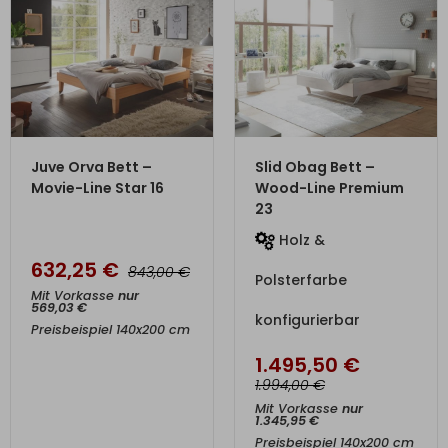
ZUM PRODUKT
ZUM PRODUKT
Juve Orva Bett –
Slid Obag Bett –
Movie-Line Star 16
Wood-Line Premium
23
Holz &
632,25
€
€
843,00
Polsterfarbe
Mit Vorkasse
nur
569,03
€
konfigurierbar
Preisbeispiel 140x200 cm
1.495,50
€
€
1.994,00
Mit Vorkasse
nur
1.345,95
€
Preisbeispiel 140x200 cm