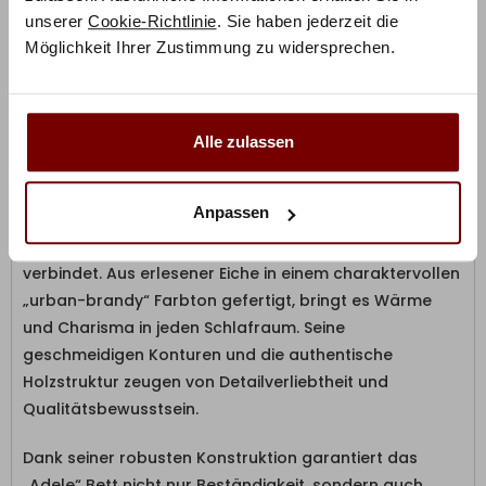
VORKASSE / ÜBERWEISUNG
unserer
Cookie-Richtlinie
. Sie haben jederzeit die
Möglichkeit Ihrer Zustimmung zu widersprechen.
Alle zulassen
Produktbeschreibung
Anpassen
Das Bett „Adele“ ist ein Komfortbett der
Handwerkskunst, das Tradition und Moderne mühelos
verbindet. Aus erlesener Eiche in einem charaktervollen
„urban-brandy“ Farbton gefertigt, bringt es Wärme
und Charisma in jeden Schlafraum. Seine
geschmeidigen Konturen und die authentische
Holzstruktur zeugen von Detailverliebtheit und
Qualitätsbewusstsein.
Dank seiner robusten Konstruktion garantiert das
„Adele“ Bett nicht nur Beständigkeit, sondern auch