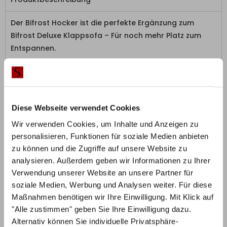
Der Bifrost Hocker ist die perfekte Ergänzung zum
Bifrost Deluxe Klappsofa – Für noch mehr Platz zum
Entspannen.
Der dänische Hersteller Innovation Living überzeugt mit
edlem Design, Funktionalität und qualitativ
hochwertiger Fertigung.
Diese Webseite verwendet Cookies
Der Polsterhocker beeindruckt mit seiner schlichten
Wir verwenden Cookies, um Inhalte und Anzeigen zu
aber modernen Optik und bietet durch die
personalisieren, Funktionen für soziale Medien anbieten
druckausgleichende Polsterung erstklassigen
zu können und die Zugriffe auf unsere Website zu
Sitzkomfort.
analysieren. Außerdem geben wir Informationen zu Ihrer
Verwendung unserer Website an unsere Partner für
Wählen Sie außerdem den Stoffbezug des Hockers
soziale Medien, Werbung und Analysen weiter. Für diese
ganz nach Ihren Wunschvorstellungen und passend zu
Maßnahmen benötigen wir Ihre Einwilligung. Mit Klick auf
Ihrem Zuhause aus.
"Alle zustimmen" geben Sie Ihre Einwilligung dazu.
Alternativ können Sie individuelle Privatsphäre-