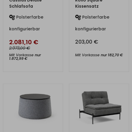
Cassius Deluxe
Rollo Square
Schlafsofa
Kissensatz
Polsterfarbe
Polsterfarbe
konfigurierbar
konfigurierbar
2.081,10
€
203,00
€
€
2.973,00
Mit Vorkasse
nur
Mit Vorkasse
nur
182,70
€
1.872,99
€