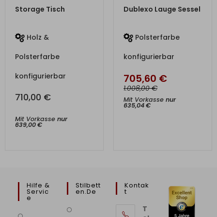
ZUM PRODUKT
ZUM PRODUKT
Storage Tisch
Dublexo Lauge Sessel
Holz &
Polsterfarbe
Polsterfarbe
konfigurierbar
konfigurierbar
705,60
€
€
1.008,00
710,00
€
Mit Vorkasse
nur
635,04
€
Mit Vorkasse
nur
639,00
€
Hilfe &
Stilbett
Kontak
Servic
En.de
T
E
T