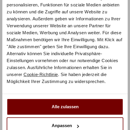
personalisieren, Funktionen für soziale Medien anbieten
zu können und die Zugriffe auf unsere Website zu
Basierend auf 1 Rezension
analysieren. Außerdem geben wir Informationen zu Ihrer
Verwendung unserer Website an unsere Partner für
soziale Medien, Werbung und Analysen weiter. Für diese
5 Sterne
100%
Maßnahmen benötigen wir Ihre Einwilligung. Mit Klick auf
"Alle zustimmen" geben Sie Ihre Einwilligung dazu.
4 Sterne
0%
Alternativ können Sie individuelle Privatsphäre-
3 Sterne
0%
Einstellungen vornehmen oder nur notwendige Cookies
2 Sterne
0%
zulassen. Ausführliche Informationen erhalten Sie in
1 Stern
0%
unserer
Cookie-Richtlinie
. Sie haben jederzeit die
Möglichkeit Ihrer Zustimmung zu widersprechen.
1-1 von 1 Rezension
Alle zulassen
Ursula B.
18. Juni 2024
Verifizierter Käufer
Anpassen