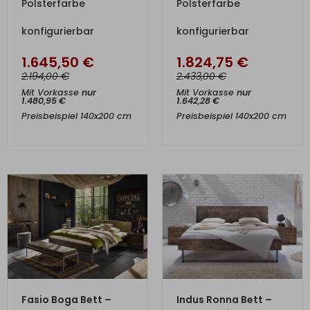
Polsterfarbe
Polsterfarbe
konfigurierbar
konfigurierbar
1.645,50
€
1.824,75
€
€
€
2.194,00
2.433,00
Mit Vorkasse
nur
Mit Vorkasse
nur
1.480,95
€
1.642,28
€
Preisbeispiel 140x200 cm
Preisbeispiel 140x200 cm
ZUM PRODUKT
ZUM PRODUKT
Fasio Boga Bett –
Indus Ronna Bett –