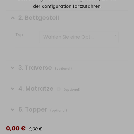
der Konfiguration fortzufahren.
2.
Bettgestell
Typ
Wählen Sie eine Option
3.
Traverse
(optional)
4.
Matratze
(optional)
5.
Topper
(optional)
0,00 €
0,00 €