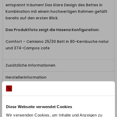
entspannt träumen! Das klare Design des Bettes in
Kombination mit einem hochwertigen Rahmen gefällt
bereits auf den ersten Blick.
Das Produktfoto zeigt die Hasena Konfiguration:
Comfort – Cemiano 25/30 Bett in 80-Kernbuche natur
und 374-Campos cafe
Zusätzliche Informationen
Herstellerinformation
Das sagen unsere Kunden
Diese Webseite verwendet Cookies
5,0
Wir verwenden Cookies, um Inhalte und Anzeigen zu