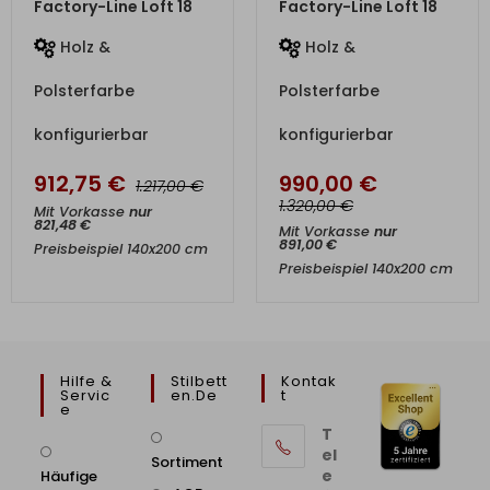
Factory-Line Loft 18
Factory-Line Loft 18
Holz &
Holz &
Polsterfarbe
Polsterfarbe
konfigurierbar
konfigurierbar
912,75
€
990,00
€
€
1.217,00
€
1.320,00
Mit Vorkasse
nur
821,48
€
Mit Vorkasse
nur
891,00
€
Preisbeispiel 140x200 cm
Preisbeispiel 140x200 cm
Hilfe &
Stilbett
Kontak
Servic
En.de
T
E
T
el
Sortiment
e
Häufige