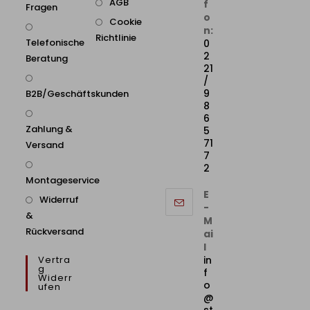
AGB
f
Fragen
o
Cookie
n:
Richtlinie
Telefonische
0
2
Beratung
21
/
9
B2B/Geschäftskunden
8
6
Zahlung &
5
71
Versand
7
2
Montageservice
E
Widerruf
-
&
M
Rückversand
ai
l
Vertra
in
G
f
Widerr
o
Ufen
@