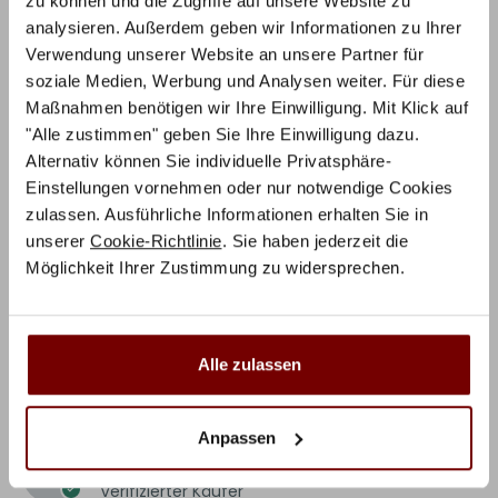
zu können und die Zugriffe auf unsere Website zu
analysieren. Außerdem geben wir Informationen zu Ihrer
Verwendung unserer Website an unsere Partner für
1-3 von 3 Rezensionen
soziale Medien, Werbung und Analysen weiter. Für diese
Maßnahmen benötigen wir Ihre Einwilligung. Mit Klick auf
"Alle zustimmen" geben Sie Ihre Einwilligung dazu.
Richard A.
27. April 2026
Alternativ können Sie individuelle Privatsphäre-
Verifizierter Käufer
Einstellungen vornehmen oder nur notwendige Cookies
Sehr kompetent und hilfsbereit, einwandfreie
zulassen. Ausführliche Informationen erhalten Sie in
Qualität, saubere Verarbeitung, Lieferung
unserer
Cookie-Richtlinie
. Sie haben jederzeit die
nach Österreich ohne Probleme und die
Möglichkeit Ihrer Zustimmung zu widersprechen.
Zusteller waren sehr zuverlässig
Alle zulassen
daniela m.
22. Juli 2025
Verifizierter Käufer
Anpassen
Horst
20. Juni 2023
Verifizierter Käufer