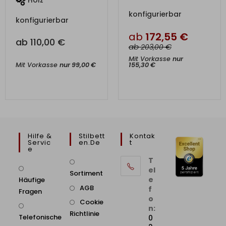
Holz
konfigurierbar
konfigurierbar
ab
172,55
€
ab
110,00
€
ab
€
203,00
Mit Vorkasse
nur
155,30
€
Mit Vorkasse
nur
99,00
€
Hilfe &
Stilbett
Kontak
Servic
En.de
T
E
T
el
Sortiment
e
Häufige
AGB
f
Fragen
o
Cookie
n:
Richtlinie
Telefonische
0