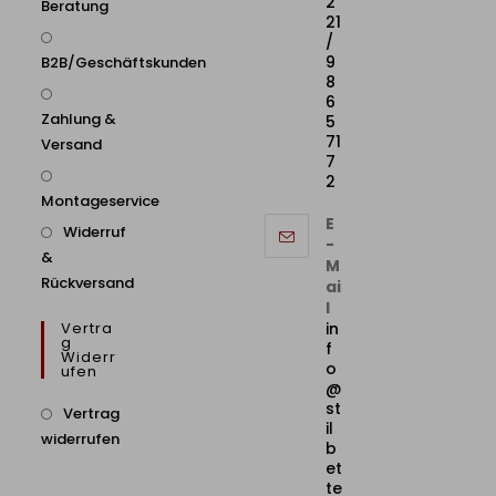
2
Beratung
21
/
9
B2B/Geschäftskunden
8
6
Zahlung &
5
71
Versand
7
2
Montageservice
E
Widerruf
-
&
M
Rückversand
ai
l
Vertra
in
G
f
Widerr
o
Ufen
@
st
Vertrag
il
widerrufen
b
et
te