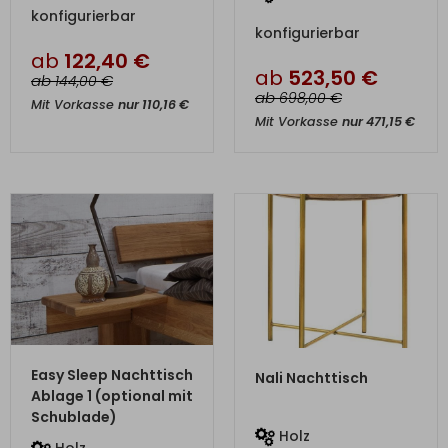
konfigurierbar
konfigurierbar
ab
122,40
€
ab
523,50
€
ab
€
144,00
ab
€
698,00
Mit Vorkasse
nur
110,16
€
Mit Vorkasse
nur
471,15
€
ZUM PRODUKT
ZUM PRODUKT
Easy Sleep Nachttisch
Nali Nachttisch
Ablage 1 (optional mit
Schublade)
Holz