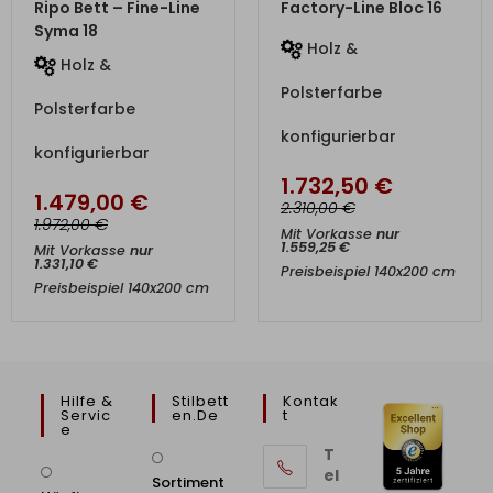
Ripo Bett – Fine-Line
Factory-Line Bloc 16
Syma 18
Holz &
Holz &
Polsterfarbe
Polsterfarbe
konfigurierbar
konfigurierbar
1.732,50
€
1.479,00
€
€
2.310,00
€
1.972,00
Mit Vorkasse
nur
1.559,25
€
Mit Vorkasse
nur
1.331,10
€
Preisbeispiel 140x200 cm
Preisbeispiel 140x200 cm
Hilfe &
Stilbett
Kontak
Servic
En.de
T
E
T
el
Sortiment