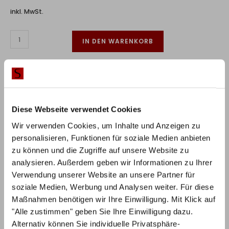
inkl. MwSt.
IN DEN WARENKORB
Lieferzeit:
5-7 Wochen
RABATT BEI ZAHLUNG PER
10%
Diese Webseite verwendet Cookies
VORKASSE / ÜBERWEISUNG
Wir verwenden Cookies, um Inhalte und Anzeigen zu
personalisieren, Funktionen für soziale Medien anbieten
zu können und die Zugriffe auf unsere Website zu
analysieren. Außerdem geben wir Informationen zu Ihrer
Verwendung unserer Website an unsere Partner für
soziale Medien, Werbung und Analysen weiter. Für diese
Produktbeschreibung
Maßnahmen benötigen wir Ihre Einwilligung. Mit Klick auf
"Alle zustimmen" geben Sie Ihre Einwilligung dazu.
Wenn man mit jemandem im Durchschnitt acht
Alternativ können Sie individuelle Privatsphäre-
Stunden des Tages verbringt, hat man auch das Recht,