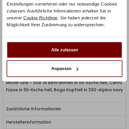
Einstellungen vornehmen oder nur notwendige Cookies
hohe Ansprüche an ihn zu stellen. Dieses Bett erfüllt all
zulassen. Ausführliche Informationen erhalten Sie in
diese Ansprüche und übertrifft sie bei weitem. Es
unserer
Cookie-Richtlinie
. Sie haben jederzeit die
zeichnet sich nicht nur durch seine attraktiven Linien
Möglichkeit Ihrer Zustimmung zu widersprechen.
aus, sondern auch durch seine hochwertige
Verarbeitung. Alle Materialien, sind extrem
belastungsfähig und stehen für ein Produkt auf
Spitzenniveau. Da möchte man doch gerne länger als
Alle zulassen
acht Stunden liegen bleiben.
Anpassen
Das Produktfoto zeigt die Hasena Konfiguration:
Movie-Line – Star 16 Bettrahmen in 55-Esche hell, Cantu
Füsse in 55-Esche hell, Boga Kopfteil in 393-Alpina navy
Zusätzliche Informationen
Herstellerinformation