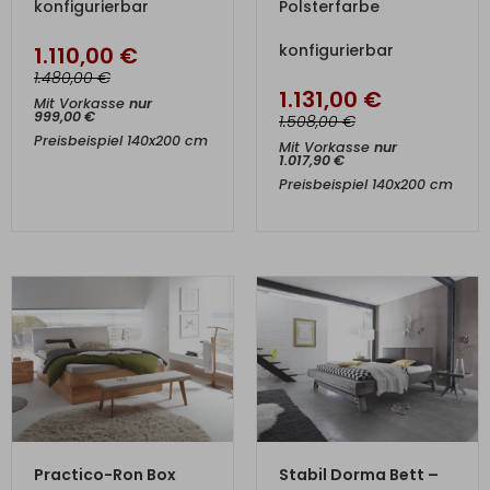
konfigurierbar
Polsterfarbe
konfigurierbar
1.110,00
€
€
1.480,00
1.131,00
€
Mit Vorkasse
nur
999,00
€
€
1.508,00
Preisbeispiel 140x200 cm
Mit Vorkasse
nur
1.017,90
€
Preisbeispiel 140x200 cm
ZUM PRODUKT
ZUM PRODUKT
Practico-Ron Box
Stabil Dorma Bett –