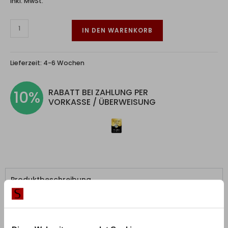
inkl. MwSt.
IN DEN WARENKORB
Lieferzeit:
4-6 Wochen
RABATT BEI ZAHLUNG PER
10%
VORKASSE / ÜBERWEISUNG
Produktbeschreibung
Schaffen Sie sich eine gemütliche Schafoase! Der
elegante Curty Baldachin-Vorhang ergänzt die