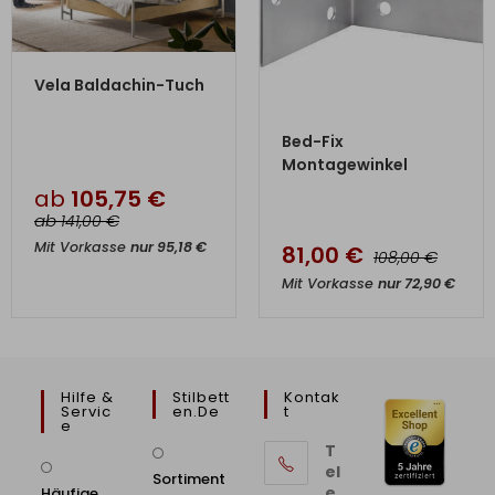
ZUM PRODUKT
Vela Baldachin-Tuch
ZUM PRODUKT
Bed-Fix
Montagewinkel
ab
105,75
€
ab
€
141,00
Mit Vorkasse
nur
95,18
€
81,00
€
€
108,00
Mit Vorkasse
nur
72,90
€
Hilfe &
Stilbett
Kontak
Servic
En.de
T
E
T
el
Sortiment
e
Häufige