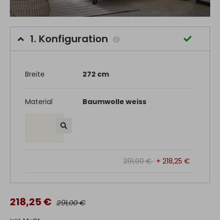
1.
Konfiguration
Breite
272 cm
Material
Baumwolle weiss
291,00 €
+ 218,25 €
218,25 €
291,00 €