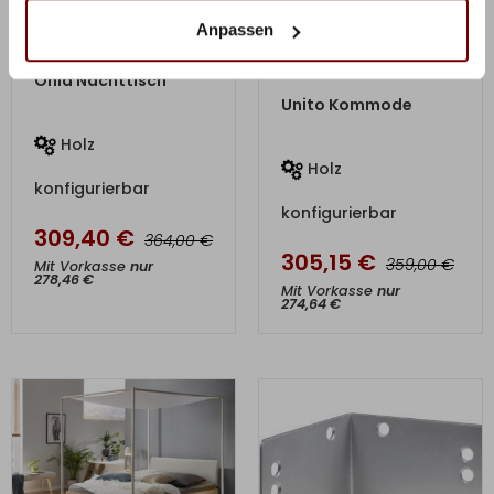
Anpassen
ZUM PRODUKT
Onia Nachttisch
ZUM PRODUKT
Unito Kommode
Holz
Holz
konfigurierbar
konfigurierbar
309,40
€
€
364,00
305,15
€
€
359,00
Mit Vorkasse
nur
278,46
€
Mit Vorkasse
nur
274,64
€