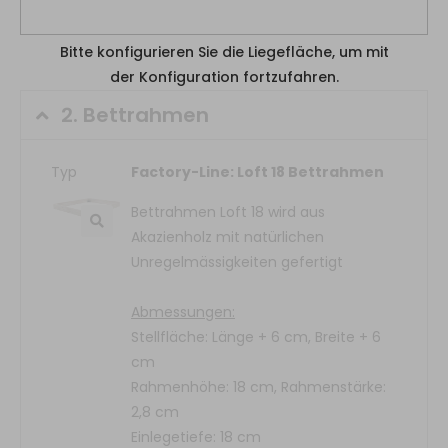
Bitte konfigurieren Sie die Liegefläche, um mit
der Konfiguration fortzufahren.
2.
Bettrahmen
Typ
Factory-Line: Loft 18 Bettrahmen
Bettrahmen Loft 18 wird aus
Akazienholz mit natürlichen
Unregelmässigkeiten gefertigt
Abmessungen:
Stellfläche: Länge + 6 cm, Breite + 6
cm
Rahmenhöhe: 18 cm, Rahmenstärke:
2,8 cm
Einlegetiefe: 18 cm