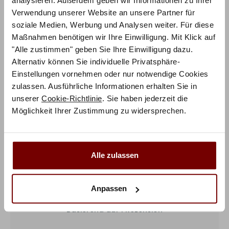
analysieren. Außerdem geben wir Informationen zu Ihrer
Factory-Line – Loft 18 Bettrahmen in 62-Akazie Vintage
Verwendung unserer Website an unsere Partner für
brown, Gola Füsse in 62-Akazie Vintage brown, Varus
soziale Medien, Werbung und Analysen weiter. Für diese
Kopfteil in 62-Akazie Vintage brown, Ravo Kissen in
Maßnahmen benötigen wir Ihre Einwilligung. Mit Klick auf
334-Casual carbon
"Alle zustimmen" geben Sie Ihre Einwilligung dazu.
Alternativ können Sie individuelle Privatsphäre-
Einstellungen vornehmen oder nur notwendige Cookies
Zusätzliche Informationen
zulassen. Ausführliche Informationen erhalten Sie in
unserer
Cookie-Richtlinie
. Sie haben jederzeit die
Herstellerinformation
Möglichkeit Ihrer Zustimmung zu widersprechen.
Das sagen unsere Kunden
Alle zulassen
5,0
Anpassen
Basierend auf 1 Rezension