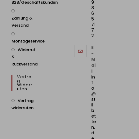
9
B2B/Geschäftskunden
8
6
Zahlung &
5
71
Versand
7
2
Montageservice
E
Widerruf
-
&
M
Rückversand
ai
l
Vertra
in
G
f
Widerr
o
Ufen
@
st
Vertrag
il
widerrufen
b
et
te
n.
d
e