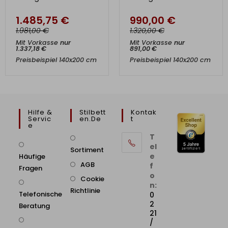
1.485,75
€
990,00
€
€
€
1.981,00
1.320,00
Mit Vorkasse
nur
Mit Vorkasse
nur
1.337,18
€
891,00
€
Preisbeispiel 140x200 cm
Preisbeispiel 140x200 cm
Hilfe &
Stilbett
Kontak
Servic
En.de
T
E
T
el
Sortiment
e
Häufige
AGB
f
Fragen
o
Cookie
n:
Richtlinie
Telefonische
0
2
Beratung
21
/