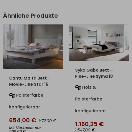
Ähnliche Produkte
ZUM PRODUKT
Syko Gabo Bett –
ZUM PRODUKT
Fine-Line Syma 18
Cantu Malta Bett –
Movie-Line Star 16
Holz &
Polsterfarbe
Polsterfarbe
konfigurierbar
konfigurierbar
654,00
€
€
872,00
1.160,25
€
Mit Vorkasse
nur
€
1.547,00
588,60
€