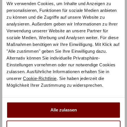
Wir verwenden Cookies, um Inhalte und Anzeigen zu
personalisieren, Funktionen für soziale Medien anbieten
zu können und die Zugriffe auf unsere Website zu
Produktbeschreibung
analysieren. Außerdem geben wir Informationen zu Ihrer
Verwendung unserer Website an unsere Partner für
Jump into the night! Mit diesem Bett holen Sie sich ein
soziale Medien, Werbung und Analysen weiter. Für diese
wahres Designerstück in Ihre vier Wände. Das
Maßnahmen benötigen wir Ihre Einwilligung. Mit Klick auf
spektakuläre Kopfteil rundet das Design perfekt ab. Ein
"Alle zustimmen" geben Sie Ihre Einwilligung dazu.
zeitgemäßes Bett mit extrem stylishen Design!
Alternativ können Sie individuelle Privatsphäre-
Einstellungen vornehmen oder nur notwendige Cookies
Das Produktfoto zeigt die Hasena Konfiguration:
zulassen. Ausführliche Informationen erhalten Sie in
unserer
Cookie-Richtlinie
. Sie haben jederzeit die
Top-Line – Advance 18 Bettrahmen in 16-Anthracit,
Möglichkeit Ihrer Zustimmung zu widersprechen.
Indus Füsse in 16-Anthracit, Cussina Kopfteil in 660-
Ranch stone
Alle zulassen
Zusätzliche Informationen