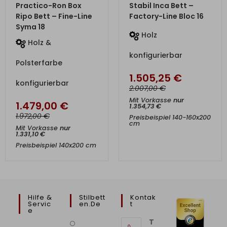
ZUM PRODUKT
ZUM PRODUKT
Practico-Ron Box
Stabil Inca Bett –
Ripo Bett – Fine-Line
Factory-Line Bloc 16
Syma 18
Holz
Holz &
konfigurierbar
Polsterfarbe
1.505,25
€
konfigurierbar
€
2.007,00
Mit Vorkasse
nur
1.479,00
€
1.354,73
€
€
1.972,00
Preisbeispiel 140-160x200
cm
Mit Vorkasse
nur
1.331,10
€
Preisbeispiel 140x200 cm
Hilfe &
Stilbett
Kontak
Servic
En.de
T
E
T