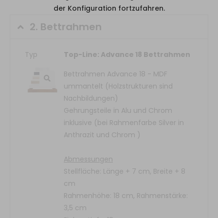
der Konfiguration fortzufahren.
2.
Bettrahmen
Typ
Top-Line: Advance 18 Bettrahmen
Bettrahmen Advance 18 - MDF
ummantelt (Holzstrukturen sind
Nachbildungen)
Gehrungsteile in Alu und Chrom
inklusive (bei Rahmenfarbe Silver in
Anthrazit und Chrom )
Abmessungen
Stellfläche: Länge + 7 cm, Breite + 8
cm
Rahmenhöhe: 18 cm, Rahmenstärke:
3,5 cm