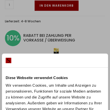
IN DEN WARENKORB
Lieferzeit:
4-8 Wochen
RABATT BEI ZAHLUNG PER
10%
VORKASSE / ÜBERWEISUNG
Produktbeschreibung
Diese Webseite verwendet Cookies
Wir verwenden Cookies, um Inhalte und Anzeigen zu
Das Panorama-Schranksystem Loft des deutschen
personalisieren, Funktionen für soziale Medien anbieten
Herstellers Wiemann überzeugt mit hochwertigen
zu können und die Zugriffe auf unsere Website zu
Materialien, edlem Design und einer Vielzahl an
analysieren. Außerdem geben wir Informationen zu Ihrer
Kombinationsmöglichkeiten. Wählen Sie für den
Verwendung unserer Website an unsere Partner für