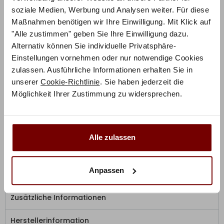
Falttürenschrank aus vielen Breiten und 2 Höhen und
soziale Medien, Werbung und Analysen weiter. Für diese
suchen Sie sich für Korpus und Türen aus fünf Farben
Maßnahmen benötigen wir Ihre Einwilligung. Mit Klick auf
Ihr Lieblingsdesign aus.
"Alle zustimmen" geben Sie Ihre Einwilligung dazu.
Alternativ können Sie individuelle Privatsphäre-
2 Einlegeböden und 1 Kleiderstange je Fach sind im
Einstellungen vornehmen oder nur notwendige Cookies
Lieferumfang enthalten. Weiteres Zubehör fügen Sie
zulassen. Ausführliche Informationen erhalten Sie in
einfach direkt hier im Konfigurator hinzu. Mit den
unserer
Cookie-Richtlinie
. Sie haben jederzeit die
Passepartout-Rahmen, Kranzleisten oder einer LED-
Möglichkeit Ihrer Zustimmung zu widersprechen.
Beleuchtung verleihen Sie Ihrem Schrank außerdem
eine ganz besondere Note.
Alle zulassen
Den Gleittürenschrank Loft bekommen Sie bei uns auch
als
Kleiderschrank mit Spiegeln
oder als
Funktionsschrank mit Schubladen
.
Anpassen
Zusätzliche Informationen
Herstellerinformation