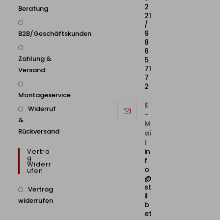
2
Beratung
21
/
9
B2B/Geschäftskunden
8
6
Zahlung &
5
71
Versand
7
2
Montageservice
E
Widerruf
-
&
M
Rückversand
ai
l
Vertra
in
G
f
Widerr
o
Ufen
@
st
Vertrag
il
widerrufen
b
et