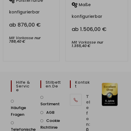
Polsterfarbe
Maße
konfigurierbar
konfigurierbar
ab
876,00
€
ab
1.506,00
€
Mit Vorkasse
nur
788,40
€
Mit Vorkasse
nur
1.355,40
€
Hilfe &
Stilbett
Kontak
Servic
En.de
T
E
T
el
Sortiment
e
Häufige
AGB
f
Fragen
o
Cookie
n:
Richtlinie
Telefonische
0