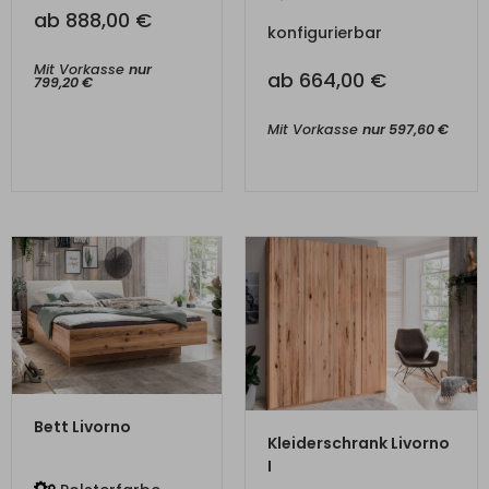
ab
888,00
€
konfigurierbar
Mit Vorkasse
nur
ab
664,00
€
799,20
€
Mit Vorkasse
nur
597,60
€
ZUM PRODUKT
Bett Livorno
ZUM PRODUKT
Kleiderschrank Livorno
I