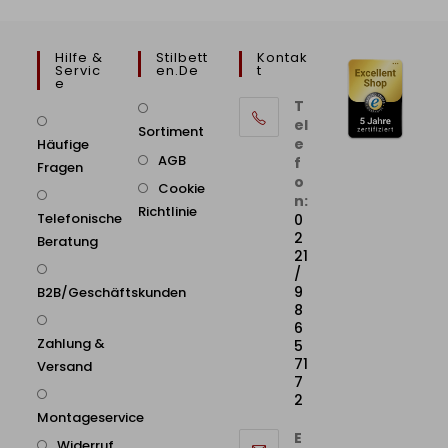
Hilfe &
Stilbett
Kontak
Servic
En.de
T
E
T
el
Sortiment
e
Häufige
AGB
f
Fragen
o
Cookie
n:
Richtlinie
Telefonische
0
2
Beratung
21
/
9
B2B/Geschäftskunden
8
6
Zahlung &
5
71
Versand
7
2
Montageservice
E
Widerruf