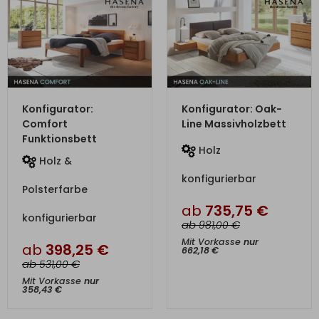
ZUM PRODUKT
ZUM PRODUKT
Konfigurator:
Konfigurator: Oak-
Comfort
Line Massivholzbett
Funktionsbett
Holz
Holz &
konfigurierbar
Polsterfarbe
ab
735,75
€
konfigurierbar
ab
€
981,00
Mit Vorkasse
nur
ab
398,25
€
662,18
€
ab
€
531,00
Mit Vorkasse
nur
358,43
€