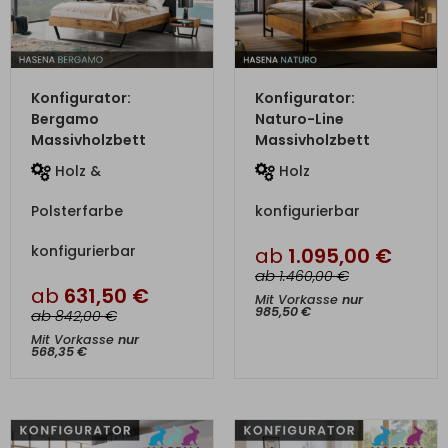
ZUM PRODUKT
ZUM PRODUKT
Konfigurator:
Konfigurator:
Bergamo
Naturo-Line
Massivholzbett
Massivholzbett
Holz &
Holz
Polsterfarbe
konfigurierbar
konfigurierbar
ab
1.095,00
€
ab
€
1.460,00
ab
631,50
€
Mit Vorkasse
nur
985,50
€
ab
€
842,00
Mit Vorkasse
nur
568,35
€