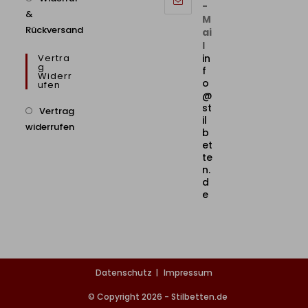
-
&
M
Rückversand
ai
l
Vertra
in
G
f
Widerr
o
Ufen
@
st
Vertrag
il
widerrufen
b
et
te
n.
d
e
Datenschutz
Impressum
© Copyright 2026 - Stilbetten.de