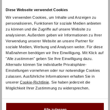
Diese Webseite verwendet Cookies
5 Sterne
88%
Wir verwenden Cookies, um Inhalte und Anzeigen zu
4 Sterne
12%
personalisieren, Funktionen für soziale Medien anbieten
zu können und die Zugriffe auf unsere Website zu
3 Sterne
0%
analysieren. Außerdem geben wir Informationen zu Ihrer
2 Sterne
0%
Verwendung unserer Website an unsere Partner für
1 Stern
0%
soziale Medien, Werbung und Analysen weiter. Für diese
Maßnahmen benötigen wir Ihre Einwilligung. Mit Klick auf
"Alle zustimmen" geben Sie Ihre Einwilligung dazu.
1-5 von 8 Rezensionen
Alternativ können Sie individuelle Privatsphäre-
Einstellungen vornehmen oder nur notwendige Cookies
Ingrid T.
22. März 2026
zulassen. Ausführliche Informationen erhalten Sie in
unserer
Cookie-Richtlinie
. Sie haben jederzeit die
Verifizierter Käufer
Möglichkeit Ihrer Zustimmung zu widersprechen.
Fantastisches Holzbett, durchdacht, mit
schönem Holz
Alle zulassen