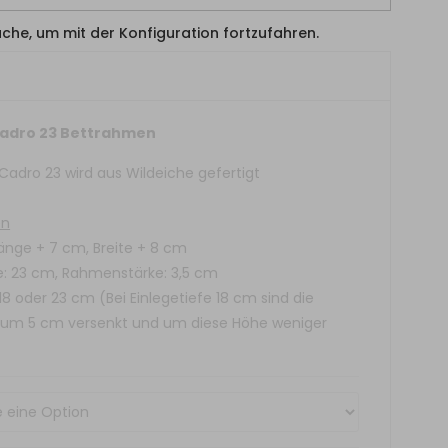
läche, um mit der Konfiguration fortzufahren.
Cadro 23 Bettrahmen
adro 23 wird aus Wildeiche gefertigt
en
Länge + 7 cm, Breite + 8 cm
 23 cm, Rahmenstärke: 3,5 cm
 18 oder 23 cm (Bei Einlegetiefe 18 cm sind die
 um 5 cm versenkt und um diese Höhe weniger