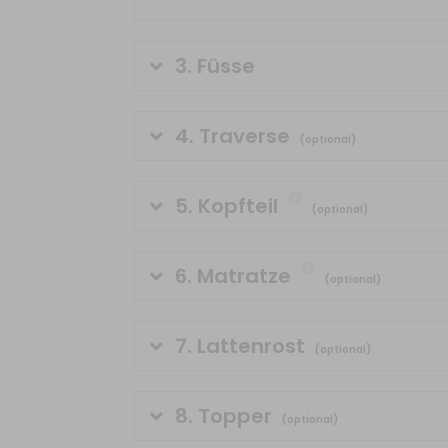
3.
Füsse
4.
Traverse
(optional)
5.
Kopfteil
(optional)
6.
Matratze
(optional)
7.
Lattenrost
(optional)
8.
Topper
(optional)