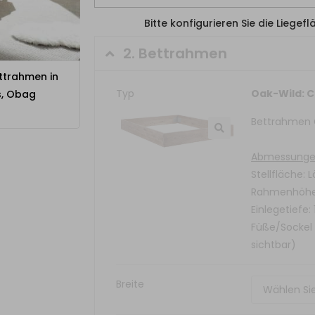
Bitte konfigurieren Sie die Liegef
2.
Bettrahmen
ttrahmen in
Typ
Oak-Wild: 
s, Obag
Bettrahmen C
Abmessung
Stellfläche: 
Rahmenhöhe:
Einlegetiefe:
Füße/Sockel
sichtbar)
Breite