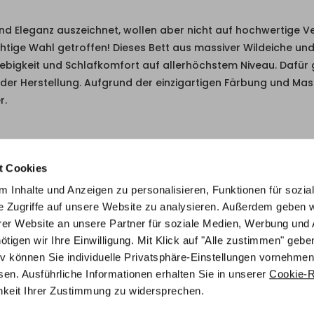
nd Eleganz auszeichnet, wollen aber nicht auf hochwertige Ve
chtige Wahl getroffen! Dieses Bett aus massiver Wildeiche u
igkeit und Schlafkomfort auf allerhöchstem Niveau. Dafür g
 der Herstellung. Aufgrund der einzigartigen Färbung und Mas
r.
eno Füsse in 94-Wildeiche weiss, Obag Kopfteil in 372-Camp
t Cookies
 Inhalte und Anzeigen zu personalisieren, Funktionen für sozia
e Zugriffe auf unsere Website zu analysieren. Außerdem geben w
er Website an unsere Partner für soziale Medien, Werbung und 
gen wir Ihre Einwilligung. Mit Klick auf "Alle zustimmen" geben
tiv können Sie individuelle Privatsphäre-Einstellungen vornehmen
en. Ausführliche Informationen erhalten Sie in unserer
Cookie-Ri
chkeit Ihrer Zustimmung zu widersprechen.