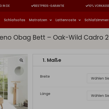
G IN DE
BESTPREIS-GARANTIE
10% VORKASS
n
Schlafsofas
Matratzen
Lattenroste
Schlafzimme
Leno Obag Bett – Oak-Wild Cadro 2
1.
Maße
Breite
Länge