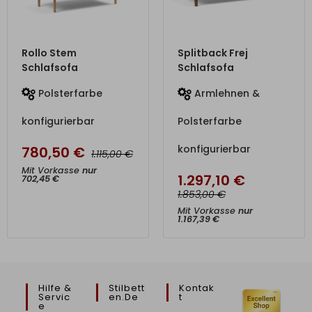
ZUM PRODUKT
ZUM PRODUKT
Rollo Stem
Splitback Frej
Schlafsofa
Schlafsofa
Polsterfarbe
Armlehnen &
konfigurierbar
Polsterfarbe
konfigurierbar
780,50
€
€
1.115,00
Mit Vorkasse
nur
1.297,10
€
702,45
€
€
1.853,00
Mit Vorkasse
nur
1.167,39
€
Hilfe &
Stilbett
Kontak
Servic
En.de
T
E