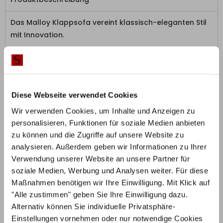
Das Malloy Klappsofa vereint klassisch-eleganten Stil
mit Innovation.
Der dänische Hersteller Innovation Living überzeugt mit
edlem Design, Funktionalität und qualitativ
hochwertiger Fertigung.
Diese Webseite verwendet Cookies
Das Designersofa überzeugt mit moderner Optik und
Wir verwenden Cookies, um Inhalte und Anzeigen zu
erstklassigem Sitzkomfort. Die Couch kann mühelos
personalisieren, Funktionen für soziale Medien anbieten
und mit wenigen Handgriffen nach vorne ausgeklappt
zu können und die Zugriffe auf unsere Website zu
und in ein bequemes Schlafsofa verwandelt werden.
analysieren. Außerdem geben wir Informationen zu Ihrer
Die Federkern-Matratze bietet dabei höchsten
Verwendung unserer Website an unsere Partner für
Schlafkomfort – Für Sie und Ihre Gäste. Vervollständigt
soziale Medien, Werbung und Analysen weiter. Für diese
wird das schicke Designersofa durch die
Maßnahmen benötigen wir Ihre Einwilligung. Mit Klick auf
dazugehörigen großen Rückenkissen.
"Alle zustimmen" geben Sie Ihre Einwilligung dazu.
Alternativ können Sie individuelle Privatsphäre-
Wählen Sie den Stoffbezug des Sofas ganz nach Ihren
Einstellungen vornehmen oder nur notwendige Cookies