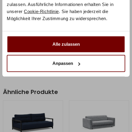
Wunschvorstellungen und passend zu Ihrem Zuhause
zulassen. Ausführliche Informationen erhalten Sie in
aus.
unserer
Cookie-Richtlinie
. Sie haben jederzeit die
Möglichkeit Ihrer Zustimmung zu widersprechen.
Zusätzliche Informationen
Herstellerinformation
Alle zulassen
Anpassen
Ähnliche Produkte