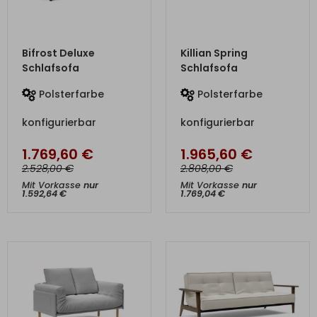
ZUM PRODUKT
ZUM PRODUKT
Bifrost Deluxe
Killian Spring
Schlafsofa
Schlafsofa
Polsterfarbe
Polsterfarbe
konfigurierbar
konfigurierbar
1.769,60
€
1.965,60
€
€
€
2.528,00
2.808,00
Mit Vorkasse
nur
Mit Vorkasse
nur
1.592,64
€
1.769,04
€