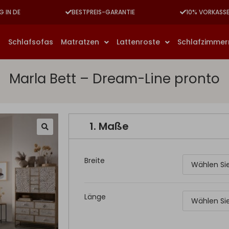
G IN DE
BESTPREIS-GARANTIE
10% VORKASS
n
Schlafsofas
Matratzen
Lattenroste
Schlafzimme
Marla Bett – Dream-Line pronto
1.
Maße
Breite
Länge