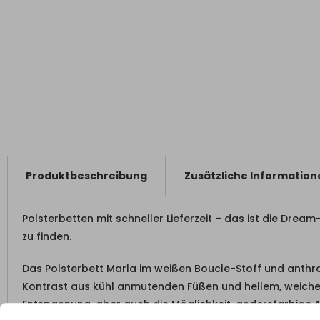
Produktbeschreibung
Zusätzliche Information
Polsterbetten mit schneller Lieferzeit – das ist die Drea
zu finden.
Das Polsterbett Marla im weißen Boucle-Stoff und anthr
Kontrast aus kühl anmutenden Füßen und hellem, weichen
Entspannung, aber auch die Möglichkeit, andersfarbige A