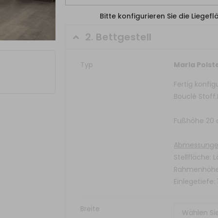
Bitte konfigurieren Sie die Liegef
2.
Bettgestell
Typ
Marla Polst
Fertig konfig
Bouclé Stoff.
Fußhöhe 20
Abmessunge
Stellfläche: 
Rahmenhöhe
Einlegetiefe:
Breite