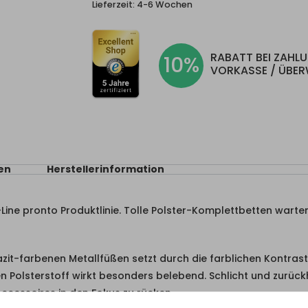
Lieferzeit:
4-6 Wochen
RABATT BEI ZAHL
10%
VORKASSE / ÜBE
en
Herstellerinformation
m-Line pronto Produktlinie. Tolle Polster-Komplettbetten warte
azit-farbenen Metallfüßen setzt durch die farblichen Kontra
 Polsterstoff wirkt besonders belebend. Schlicht und zurück
ccessoires in den Fokus zu rücken.