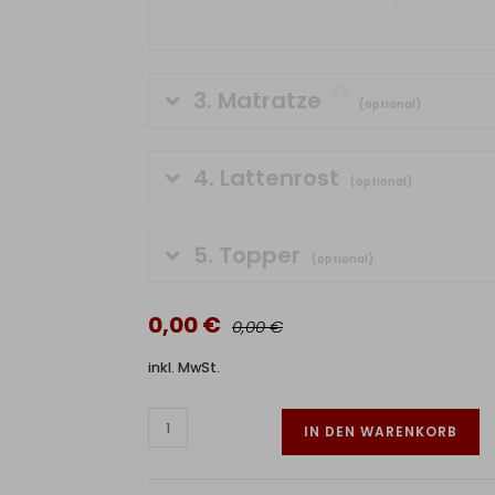
3.
Matratze
(optional)
4.
Lattenrost
(optional)
5.
Topper
(optional)
0,00 €
0,00 €
inkl. MwSt.
IN DEN WARENKORB