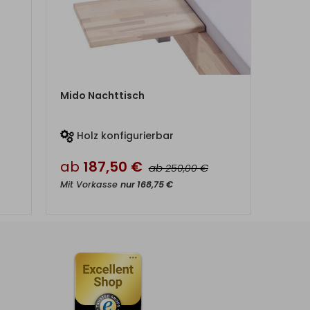
ZUM PRODUKT
Mido Nachttisch
Holz konfigurierbar
ab
187,50
€
ab
€
250,00
Mit Vorkasse
nur
168,75
€