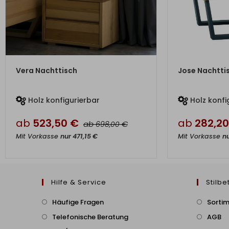
ZUM PRODUKT
ZU
Vera Nachttisch
Jose Nachtti
Holz konfigurierbar
Holz konfi
ab
523,50
€
ab
282,2
ab
€
698,00
Mit Vorkasse
nur
471,15
€
Mit Vorkasse
n
Hilfe & Service
Stilbe
Häufige Fragen
Sorti
Telefonische Beratung
AGB