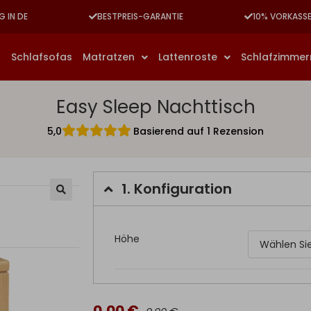
G IN DE
BESTPREIS-GARANTIE
10% VORKASS
n
Schlafsofas
Matratzen
Lattenroste
Schlafzimme
Easy Sleep Nachttisch
5,0
Basierend auf 1 Rezension
1.
Konfiguration
Höhe
0,00 €