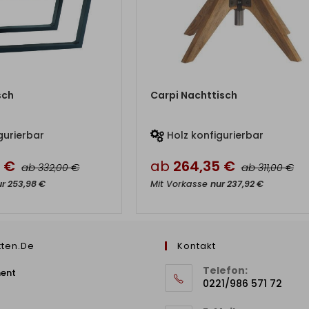
M PRODUKT
ZUM PRODUKT
sch
Carpi Nachttisch
gurierbar
Holz konfigurierbar
0
€
ab
264,35
€
ab
€
ab
€
332,00
311,00
ur
253,98
€
Mit Vorkasse
nur
237,92
€
tten.de
Kontakt
Telefon:
ment
0221/986 571 72