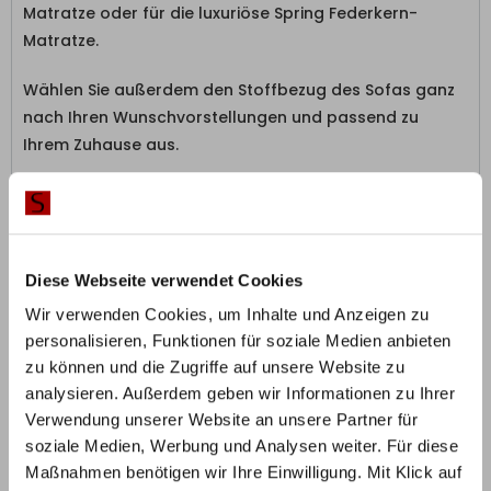
Matratze oder für die luxuriöse Spring Federkern-
Matratze.
Wählen Sie außerdem den Stoffbezug des Sofas ganz
nach Ihren Wunschvorstellungen und passend zu
Ihrem Zuhause aus.
Zusätzliche Informationen
Herstellerinformation
Diese Webseite verwendet Cookies
Wir verwenden Cookies, um Inhalte und Anzeigen zu
Das sagen unsere Kunden
personalisieren, Funktionen für soziale Medien anbieten
zu können und die Zugriffe auf unsere Website zu
analysieren. Außerdem geben wir Informationen zu Ihrer
5,0
Verwendung unserer Website an unsere Partner für
soziale Medien, Werbung und Analysen weiter. Für diese
Maßnahmen benötigen wir Ihre Einwilligung. Mit Klick auf
Basierend auf 1 Rezension