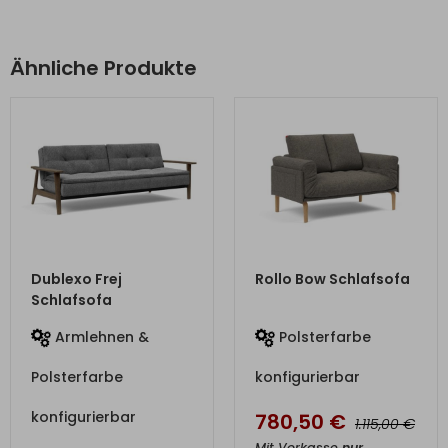
Ähnliche Produkte
ZUM PRODUKT
ZUM PRODUKT
Dublexo Frej
Rollo Bow Schlafsofa
Schlafsofa
Armlehnen &
Polsterfarbe
Polsterfarbe
konfigurierbar
konfigurierbar
780,50
€
€
1.115,00
Mit Vorkasse
nur