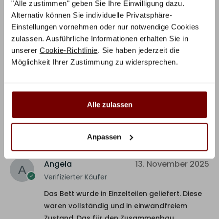
"Alle zustimmen" geben Sie Ihre Einwilligung dazu.
Alternativ können Sie individuelle Privatsphäre-
Einstellungen vornehmen oder nur notwendige Cookies
zulassen. Ausführliche Informationen erhalten Sie in
5 Sterne
100%
unserer
Cookie-Richtlinie
. Sie haben jederzeit die
4 Sterne
0%
Möglichkeit Ihrer Zustimmung zu widersprechen.
3 Sterne
0%
2 Sterne
0%
1 Stern
0%
Alle zulassen
1-1 von 1 Rezension
Anpassen
Angela
13. November 2025
Verifizierter Käufer
Das Bett wurde in Einzelteilen geliefert. Diese
waren vollständig und in einwandfreiem
Zustand. Das für den Zusammenbau