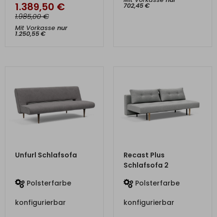
1.389,50
€
702,45
€
€
1.985,00
Mit Vorkasse
nur
1.250,55
€
ZUM PRODUKT
ZUM PRODUKT
Unfurl Schlafsofa
Recast Plus
Schlafsofa 2
Polsterfarbe
Polsterfarbe
konfigurierbar
konfigurierbar