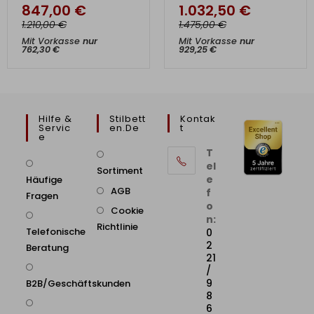
847,00
€
1.032,50
€
€
€
1.210,00
1.475,00
Mit Vorkasse
nur
Mit Vorkasse
nur
762,30
€
929,25
€
Hilfe &
Stilbett
Kontak
Servic
En.de
T
E
T
el
Sortiment
e
Häufige
AGB
f
Fragen
o
Cookie
n:
Richtlinie
Telefonische
0
2
Beratung
21
/
9
B2B/Geschäftskunden
8
6