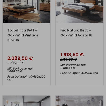
ZUM PRODUKT
ZUM PRODUKT
Stabil Inca Bett –
Ivio Naturo Bett –
Oak-Wild Vintage
Oak-Wild Aosta 16
Bloc 16
1.618,50
€
2.089,50
€
€
2.158,00
€
2.786,00
Mit Vorkasse
nur
1.456,65
€
Mit Vorkasse
nur
1.880,55
€
Preisbeispiel 140x200 cm
Preisbeispiel 140-160x200
cm