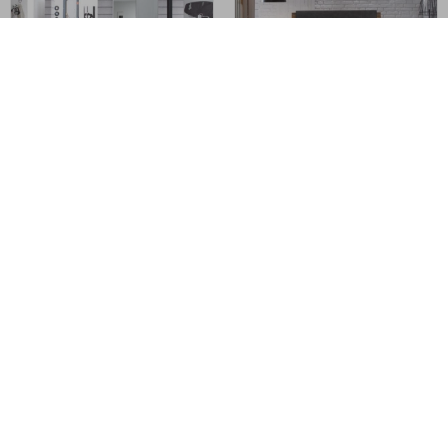
ZUM PRODUKT
ZUM PRODUKT
Lovie-Box Ronna Bett
Gola Varus Bett –
– Factory-Line Loft 18
Factory-Line Loft 18
Holz &
Holz
Polsterfarbe
konfigurierbar
konfigurierbar
794,25
€
€
1.059,00
1.645,50
€
Mit Vorkasse
nur
714,83
€
€
2.194,00
Preisbeispiel 140x200 cm
Mit Vorkasse
nur
1.480,95
€
Preisbeispiel 140x200 cm