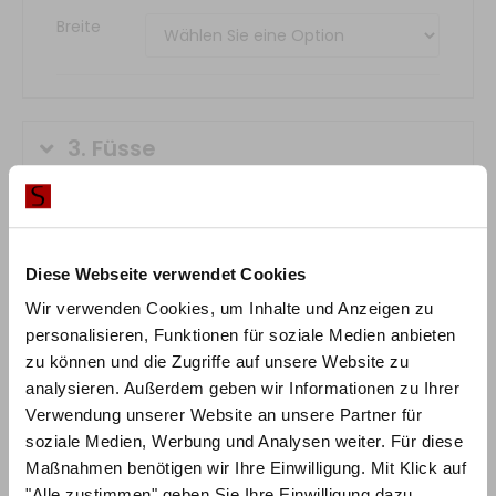
Breite
3.
Füsse
4.
Traverse
(optional)
Diese Webseite verwendet Cookies
5.
Kopfteil
Wir verwenden Cookies, um Inhalte und Anzeigen zu
(optional)
personalisieren, Funktionen für soziale Medien anbieten
zu können und die Zugriffe auf unsere Website zu
6.
Matratze
(optional)
analysieren. Außerdem geben wir Informationen zu Ihrer
Verwendung unserer Website an unsere Partner für
soziale Medien, Werbung und Analysen weiter. Für diese
7.
Lattenrost
(optional)
Maßnahmen benötigen wir Ihre Einwilligung. Mit Klick auf
"Alle zustimmen" geben Sie Ihre Einwilligung dazu.