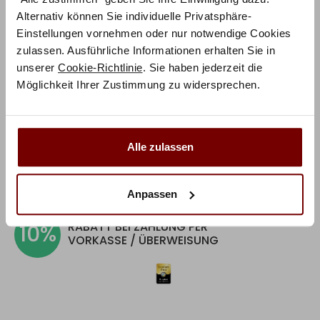
Alternativ können Sie individuelle Privatsphäre-
8.
Topper
(optional)
Einstellungen vornehmen oder nur notwendige Cookies
zulassen. Ausführliche Informationen erhalten Sie in
0,00 €
unserer
Cookie-Richtlinie
. Sie haben jederzeit die
0,00 €
Möglichkeit Ihrer Zustimmung zu widersprechen.
inkl. MwSt.
IN DEN WARENKORB
Alle zulassen
Lieferzeit:
4-6 Wochen
Anpassen
RABATT BEI ZAHLUNG PER
10%
VORKASSE / ÜBERWEISUNG