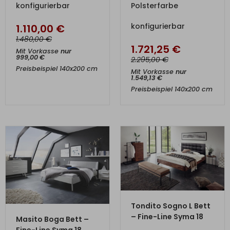
konfigurierbar
Polsterfarbe
konfigurierbar
1.110,00
€
€
1.480,00
1.721,25
€
Mit Vorkasse
nur
999,00
€
€
2.295,00
Preisbeispiel 140x200 cm
Mit Vorkasse
nur
1.549,13
€
Preisbeispiel 140x200 cm
ZUM PRODUKT
Tondito Sogno L Bett
ZUM PRODUKT
– Fine-Line Syma 18
Masito Boga Bett –