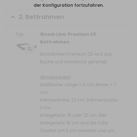
der Konfiguration fortzufahren.
2.
Bettrahmen
Typ
Wood-Line: Premium 23
Bettrahmen
Bettrahmen Premium 23 wird aus
Buche und Kernesche gefertigt
Abmessungen
Stellfläche: Länge + 6 cm, Breite + 7
cm
Rahmenhöhe: 23 cm, Rahmenstärke:
3 cm
Einlegetiefe: 18 oder 23 cm (Bei
Einlegetiefe 18 cm sind die Füße
/Sockel um 5 cm versenkt und um