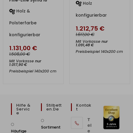
Fine-Line Syma 18
Holz
Holz &
konfigurierbar
Polsterfarbe
1.212,75
€
€
1.617,00
konfigurierbar
Mit Vorkasse
nur
1.091,48
€
1.131,00
€
Preisbeispiel 140x200 cm
€
1.508,00
Mit Vorkasse
nur
1.017,90
€
Preisbeispiel 140x200 cm
Hilfe &
Stilbett
Kontak
Servic
En.de
T
E
T
el
Sortiment
e
Häufige