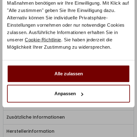
Maßnahmen benötigen wir Ihre Einwilligung. Mit Klick auf
"Alle zustimmen" geben Sie Ihre Einwilligung dazu.
Alternativ können Sie individuelle Privatsphäre-
Produktbeschreibung
Einstellungen vornehmen oder nur notwendige Cookies
zulassen. Ausführliche Informationen erhalten Sie in
Traumhaftes Design für schöne Nächte! Dieses
unserer
Cookie-Richtlinie
. Sie haben jederzeit die
Trendbett ist eine tolle Verbindung aus Natürlichkeit
Möglichkeit Ihrer Zustimmung zu widersprechen.
und extra schickem Look. Wunderschöner Blickfang für
große und kleine Traumreiche!
Alle zulassen
Das Produktfoto zeigt die Hasena Konfiguration:
Wood-Line – Premium 23 Bettrahmen in 09-Buche
weiss, Slid Füsse in 10-Weiss, Obag Kopfteil in 372-
Anpassen
Campos blanc
Zusätzliche Informationen
Herstellerinformation