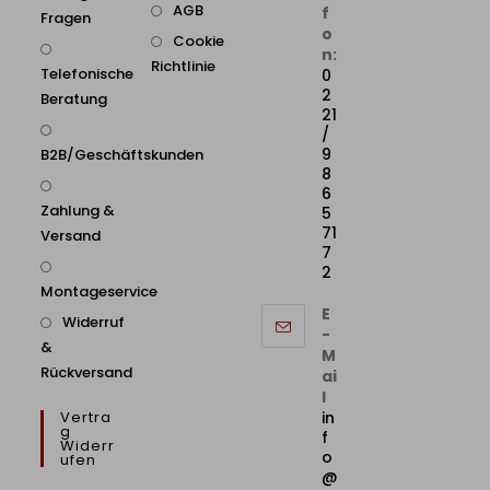
AGB
f
Fragen
o
Cookie
n:
Richtlinie
Telefonische
0
2
Beratung
21
/
9
B2B/Geschäftskunden
8
6
Zahlung &
5
71
Versand
7
2
Montageservice
E
Widerruf
-
&
M
Rückversand
ai
l
Vertra
in
G
f
Widerr
o
Ufen
@