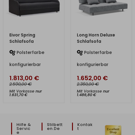
ZUM PRODUKT
ZUM PRODUKT
Eivor Spring
Long Horn Deluxe
Schlafsofa
Schlafsofa
Polsterfarbe
Polsterfarbe
konfigurierbar
konfigurierbar
1.813,00
€
1.652,00
€
€
€
2.590,00
2.360,00
Mit Vorkasse
nur
Mit Vorkasse
nur
1.631,70
€
1.486,80
€
Hilfe &
Stilbett
Kontak
Servic
En.de
T
E