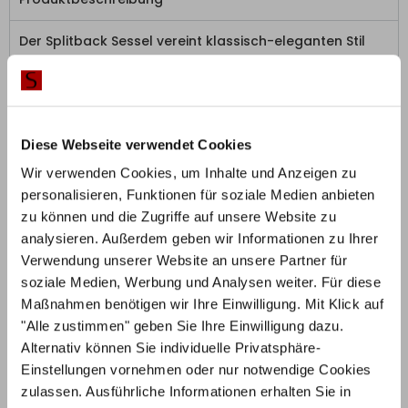
Der Splitback Sessel vereint klassisch-eleganten Stil
mit Innovation.
Der dänische Hersteller Innovation Living überzeugt mit
edlem Design, Funktionalität und qualitativ
Diese Webseite verwendet Cookies
hochwertiger Fertigung.
Wir verwenden Cookies, um Inhalte und Anzeigen zu
Die Rückenlehne ist auf drei Positionen verstellbar –
personalisieren, Funktionen für soziale Medien anbieten
Ideal zum Sitzen, Entspannen und Liegen. Der
zu können und die Zugriffe auf unsere Website zu
Designersessel lässt sich mühelos und mit wenigen
analysieren. Außerdem geben wir Informationen zu Ihrer
Handgriffen in ein kleines Schlafsofa verwandeln – Die
Verwendung unserer Website an unsere Partner für
perfekte Ergänzung zum Splitback Schlafsofa. Die
soziale Medien, Werbung und Analysen weiter. Für diese
Luxusmatratze bietet dabei höchsten Komfort für Sie
Maßnahmen benötigen wir Ihre Einwilligung. Mit Klick auf
"Alle zustimmen" geben Sie Ihre Einwilligung dazu.
und Ihre Gäste.
Alternativ können Sie individuelle Privatsphäre-
Wählen Sie die Stoffbezüge des Sessels und die
Einstellungen vornehmen oder nur notwendige Cookies
Ausführung der Beine ganz nach Ihren
zulassen. Ausführliche Informationen erhalten Sie in