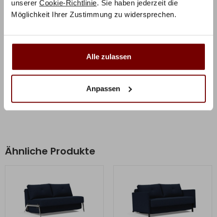
Wunschvorstellungen und passend zu Ihrem Zuhause
unserer
Cookie-Richtlinie
. Sie haben jederzeit die
Möglichkeit Ihrer Zustimmung zu widersprechen.
aus.
Zusätzliche Informationen
Alle zulassen
Herstellerinformation
Anpassen
Ähnliche Produkte