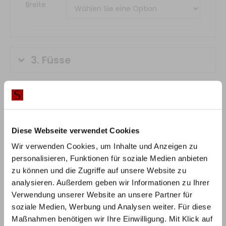
Breite
3.
Füsse
4.
Traverse
(optional)
5.
Kopfteil
Diese Webseite verwendet Cookies
(optional)
Wir verwenden Cookies, um Inhalte und Anzeigen zu
personalisieren, Funktionen für soziale Medien anbieten
6.
Matratze
(optional)
zu können und die Zugriffe auf unsere Website zu
analysieren. Außerdem geben wir Informationen zu Ihrer
Verwendung unserer Website an unsere Partner für
7.
Lattenrost
(optional)
soziale Medien, Werbung und Analysen weiter. Für diese
Maßnahmen benötigen wir Ihre Einwilligung. Mit Klick auf