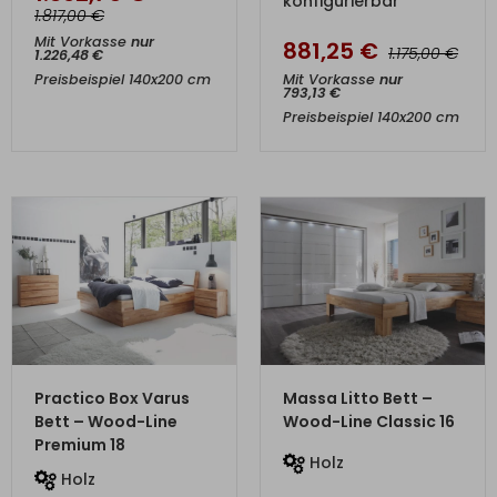
konfigurierbar
€
1.817,00
Mit Vorkasse
nur
881,25
€
€
1.175,00
1.226,48
€
Mit Vorkasse
nur
Preisbeispiel 140x200 cm
793,13
€
Preisbeispiel 140x200 cm
ZUM PRODUKT
ZUM PRODUKT
Practico Box Varus
Massa Litto Bett –
Bett – Wood-Line
Wood-Line Classic 16
Premium 18
Holz
Holz