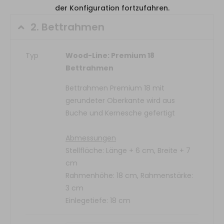
der Konfiguration fortzufahren.
2.
Bettrahmen
Typ
Wood-Line: Premium 18
Bettrahmen
Bettrahmen Premium 18 mit
gerundeter Oberkante wird aus
Buche und Kernesche gefertigt
Abmessungen
Stellfläche: Länge + 6 cm, Breite + 7
cm
Rahmenhöhe: 18 cm, Rahmenstärke:
3 cm
Einlegetiefe: 18 cm