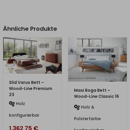
Ähnliche Produkte
ZUM PRODUKT
Slid Varus Bett –
ZUM PRODUKT
Wood-Line Premium
Masi Boga Bett –
23
Wood-Line Classic 16
Holz
Holz &
konfigurierbar
Polsterfarbe
1.362,75
€