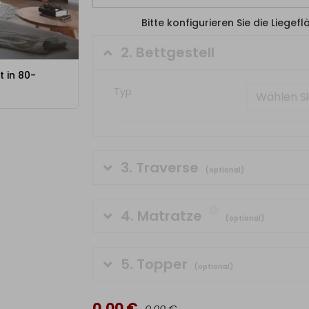
Bitte konfigurieren Sie die Liegef
2.
Bettgestell
 in 80-
Typ
Wählen Si
3.
Traverse
(optional)
4.
Matratze
(optional)
5.
Topper
(optional)
0,00 €
0,00 €