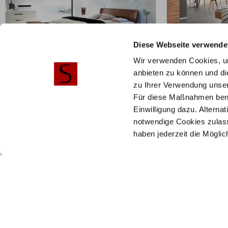
Diese Webseite verwende
Wir verwenden Cookies, um
anbieten zu können und di
ZUM PRODUKT
ZU
zu Ihrer Verwendung unser
Syko Gabo Bett – Fine-Line Syma
Slitto Vola B
Für diese Maßnahmen benöti
18
18
Einwilligung dazu. Alterna
Holz & Polsterfarbe
Holz konfi
notwendige Cookies zulass
haben jederzeit die Mögli
konfigurierbar
1.500,75
Mit Vorkasse
n
1.160,25
€
€
1.547,00
Preisbeispiel 1
Mit Vorkasse
nur
1.044,23
€
Preisbeispiel 140x200 cm
Hilfe & Service
Stilbe