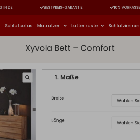
G IN DE
BESTPREIS-GARANTIE
10% VORKASS
n
Schlafsofas
Matratzen
Lattenroste
Schlafzimme
Xyvola Bett – Comfort
1.
Maße
Breite
Länge