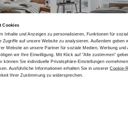
t Cookies
 Inhalte und Anzeigen zu personalisieren, Funktionen für sozia
e Zugriffe auf unsere Website zu analysieren. Außerdem geben w
M PRODUKT
ZUM PRODUKT
er Website an unsere Partner für soziale Medien, Werbung und 
ett – Fine-Line Syma
Masito Vola Bett – Fine-Line S
gen wir Ihre Einwilligung. Mit Klick auf "Alle zustimmen" geben
18
tiv können Sie individuelle Privatsphäre-Einstellungen vornehmen
gurierbar
Holz konfigurierbar
en. Ausführliche Informationen erhalten Sie in unserer
Cookie-Ri
chkeit Ihrer Zustimmung zu widersprechen.
€
1.221,00
€
€
€
2.001,00
1.628,00
ur
1.350,68
€
Mit Vorkasse
nur
1.098,90
€
40x200 cm
Preisbeispiel 140x200 cm
tten.de
Kontakt