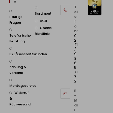
E
T
el
Sortiment
e
Häufige
AGB
f
Fragen
o
Cookie
n:
Richtlinie
Telefonische
0
2
Beratung
21
/
9
B2B/Geschäftskunden
8
6
Zahlung &
5
71
Versand
7
2
Montageservice
E
Widerruf
-
&
M
Rückversand
ai
l