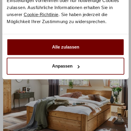
Einstellungen vornehmen oder nur notwendige Cookies
Holz konfigurierbar
zulassen. Ausführliche Informationen erhalten Sie in
unserer
Cookie-Richtlinie
. Sie haben jederzeit die
1.109,25
€
€
1.479,00
Möglichkeit Ihrer Zustimmung zu widersprechen.
Mit Vorkasse
nur
998,33
€
Preisbeispiel 140x200 cm
Alle zulassen
Anpassen