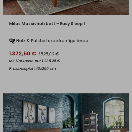
ZUM PRODUKT
Milas Massivholzbett – Easy Sleep I
Holz & Polsterfarbe konfigurierbar
1.372,50
€
€
1.525,00
Mit Vorkasse
nur
1.235,25
€
Preisbeispiel 140x200 cm