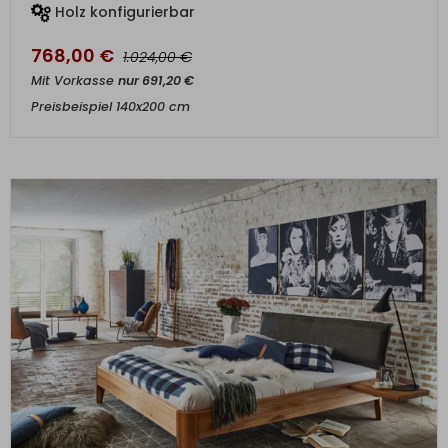
Holz konfigurierbar
768,00
€
€
1.024,00
Mit Vorkasse
nur
691,20
€
Preisbeispiel 140x200 cm