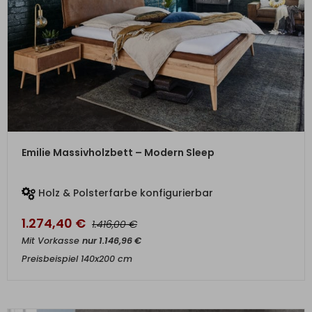
ZUM PRODUKT
Emilie Massivholzbett – Modern Sleep
Holz & Polsterfarbe konfigurierbar
1.274,40
€
€
1.416,00
Mit Vorkasse
nur
1.146,96
€
Preisbeispiel 140x200 cm