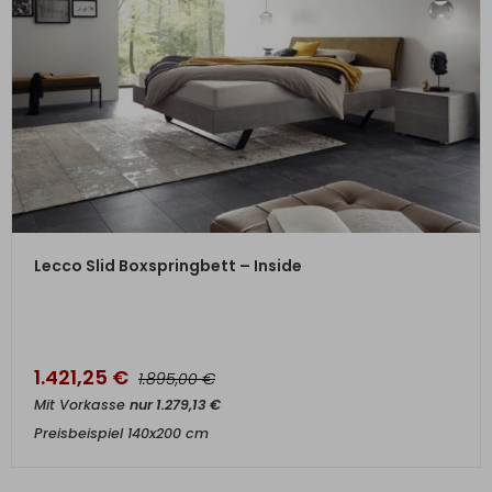
ZUM PRODUKT
Lecco Slid Boxspringbett – Inside
1.421,25
€
€
1.895,00
Mit Vorkasse
nur
1.279,13
€
Preisbeispiel 140x200 cm