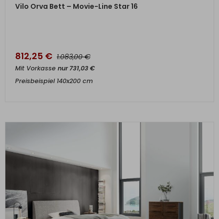
ZUM PRODUKT
Vilo Orva Bett – Movie-Line Star 16
812,25
€
€
1.083,00
Mit Vorkasse
nur
731,03
€
Preisbeispiel 140x200 cm