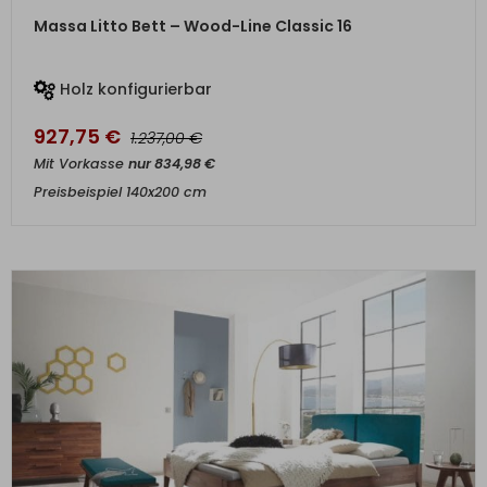
ZUM PRODUKT
Massa Litto Bett – Wood-Line Classic 16
Holz konfigurierbar
927,75
€
€
1.237,00
Mit Vorkasse
nur
834,98
€
Preisbeispiel 140x200 cm