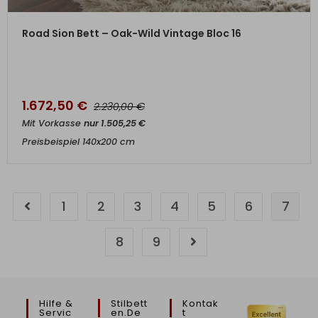
ZUM PRODUKT
Road Sion Bett – Oak-Wild Vintage Bloc 16
1.672,50
€
€
2.230,00
Mit Vorkasse
nur
1.505,25
€
Preisbeispiel 140x200 cm
1
2
3
4
5
6
7
8
9
Hilfe &
Stilbett
Kontak
Servic
En.de
T