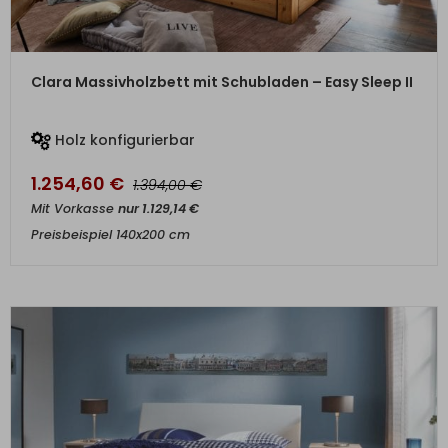
ZUM PRODUKT
Clara Massivholzbett mit Schubladen – Easy Sleep II
Holz konfigurierbar
1.254,60
€
€
1.394,00
Mit Vorkasse
nur
1.129,14
€
Preisbeispiel 140x200 cm