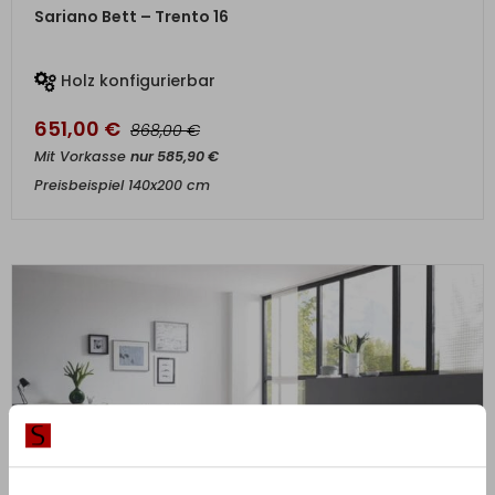
ZUM PRODUKT
Sariano Bett – Trento 16
Holz konfigurierbar
651,00
€
€
868,00
Mit Vorkasse
nur
585,90
€
Preisbeispiel 140x200 cm