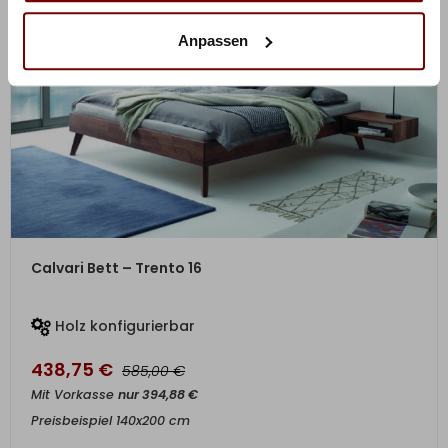
Anpassen
ZUM PRODUKT
Calvari Bett – Trento 16
Holz konfigurierbar
438,75
€
€
585,00
Mit Vorkasse
nur
394,88
€
Preisbeispiel 140x200 cm