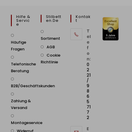
Hilfe &
Stilbett
Kontak
Servic
En.de
T
E
T
el
Sortiment
e
Häufige
AGB
f
Fragen
o
Cookie
n:
Richtlinie
Telefonische
0
2
Beratung
21
/
9
B2B/Geschäftskunden
8
6
Zahlung &
5
71
Versand
7
2
Montageservice
E
Widerruf