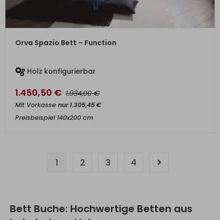
ZUM PRODUKT
Orva Spazio Bett – Function
Holz konfigurierbar
1.450,50
€
€
1.934,00
Mit Vorkasse
nur
1.305,45
€
Preisbeispiel 140x200 cm
1
2
3
4
Bett Buche: Hochwertige Betten aus