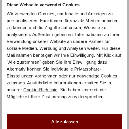
Diese Webseite verwendet Cookies
Wir verwenden Cookies, um Inhalte und Anzeigen zu
personalisieren, Funktionen für soziale Medien anbieten
zu können und die Zugriffe auf unsere Website zu
analysieren. Außerdem geben wir Informationen zu Ihrer
ZUM PRODUKT
Xylo Vola Bett – Fine-Line Syma 18
Verwendung unserer Website an unsere Partner für
soziale Medien, Werbung und Analysen weiter. Für diese
Maßnahmen benötigen wir Ihre Einwilligung. Mit Klick auf
Holz konfigurierbar
"Alle zustimmen" geben Sie Ihre Einwilligung dazu.
1.221,00
€
Alternativ können Sie individuelle Privatsphäre-
€
1.628,00
Einstellungen vornehmen oder nur notwendige Cookies
Mit Vorkasse
nur
1.098,90
€
zulassen. Ausführliche Informationen erhalten Sie in
Preisbeispiel 140x200 cm
unserer
Cookie-Richtlinie
. Sie haben jederzeit die
Möglichkeit Ihrer Zustimmung zu widersprechen.
Alle zulassen