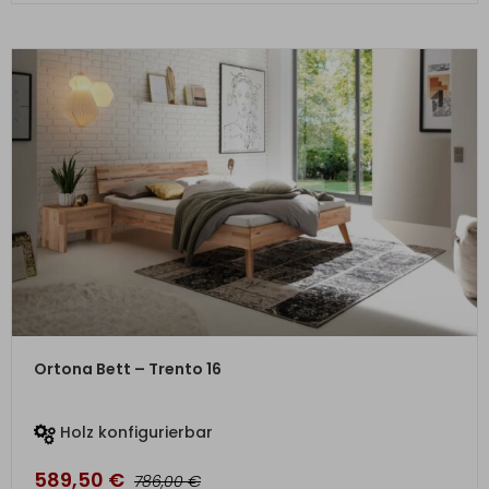
ZUM PRODUKT
Ortona Bett – Trento 16
Holz konfigurierbar
589,50
€
€
786,00