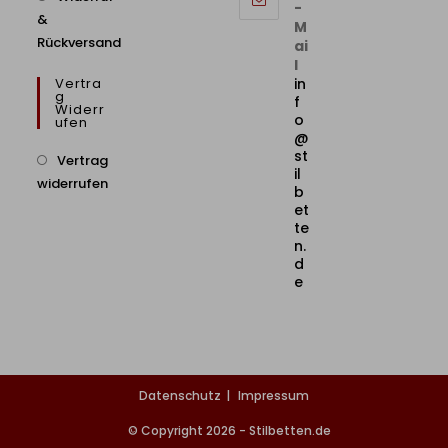
-
&
M
Rückversand
ai
l
Vertra
in
G
f
Widerr
o
Ufen
@
st
Vertrag
il
widerrufen
b
et
te
n.
d
e
Datenschutz
Impressum
© Copyright 2026 - Stilbetten.de