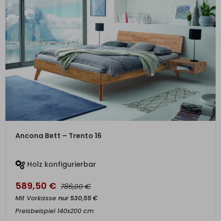
ZUM PRODUKT
Ancona Bett – Trento 16
Holz konfigurierbar
589,50
€
€
786,00
Mit Vorkasse
nur
530,55
€
Preisbeispiel 140x200 cm