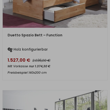
ZUM PRODUKT
Duetto Spazio Bett – Function
Holz konfigurierbar
1.527,00
€
€
2.036,00
Mit Vorkasse
nur
1.374,30
€
Preisbeispiel 140x200 cm