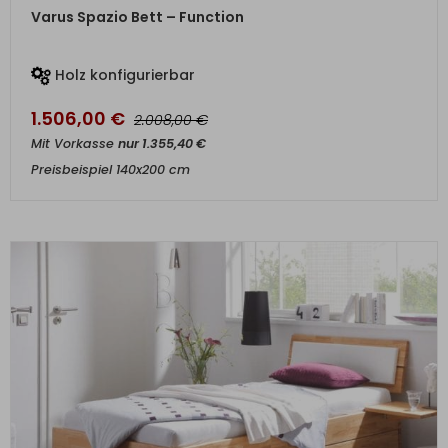
ZUM PRODUKT
Varus Spazio Bett – Function
Holz konfigurierbar
1.506,00
€
€
2.008,00
Mit Vorkasse
nur
1.355,40
€
Preisbeispiel 140x200 cm