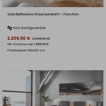
ZUM PRODUKT
Vola Bellissimo Stauraumbett – Function
Holz konfigurierbar
2.209,50
€
€
2.946,00
Mit Vorkasse
nur
1.988,55
€
Preisbeispiel 140x200 cm