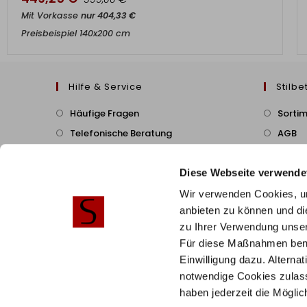
Mit Vorkasse
nur
404,33
€
Preisbeispiel 140x200 cm
Hilfe & Service
Stilbe
Häufige Fragen
Sorti
Telefonische Beratung
AGB
B2B/Geschäftskunden
Cookie
Diese Webseite verwende
Zahlung & Versand
Montageservice
Wir verwenden Cookies, um
anbieten zu können und di
Widerruf & Rückversand
zu Ihrer Verwendung unser
Vertrag Widerrufen
Für diese Maßnahmen benöti
Einwilligung dazu. Alterna
Vertrag widerrufen
notwendige Cookies zulass
haben jederzeit die Mögli