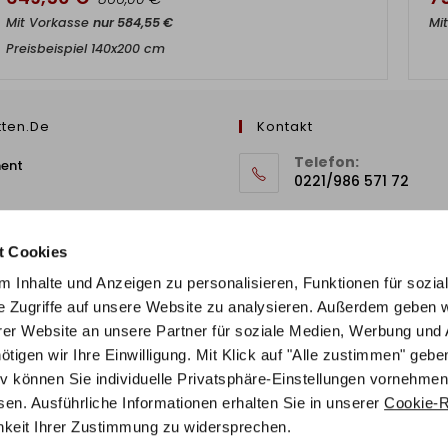
Mit Vorkasse
nur
584,55
€
Mi
Preisbeispiel 140x200 cm
tten.de
Kontakt
Telefon:
ment
0221/986 571 72
E-Mail
 Richtlinie
info@stilbetten.de
t Cookies
 Inhalte und Anzeigen zu personalisieren, Funktionen für sozia
e Zugriffe auf unsere Website zu analysieren. Außerdem geben w
er Website an unsere Partner für soziale Medien, Werbung und 
gen wir Ihre Einwilligung. Mit Klick auf "Alle zustimmen" geben
tiv können Sie individuelle Privatsphäre-Einstellungen vornehmen
en. Ausführliche Informationen erhalten Sie in unserer
Cookie-Ri
chkeit Ihrer Zustimmung zu widersprechen.