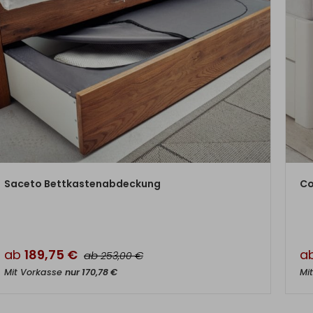
ZUM PRODUKT
Saceto Bettkastenabdeckung
Co
ab
189,75
€
a
ab
€
253,00
Mit Vorkasse
nur
170,78
€
Mi