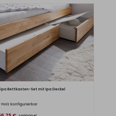
ZUM PRODUKT
ipa Bettkasten-Set mit Ipa Deckel
Holz konfigurierbar
56,75
€
€
1.009,00