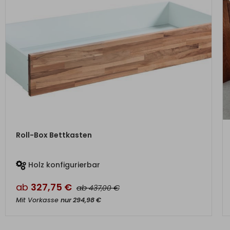
ZUM PRODUKT
Roll-Box Bettkasten
Holz konfigurierbar
ab
327,75
€
ab
€
437,00
Mit Vorkasse
nur
294,98
€