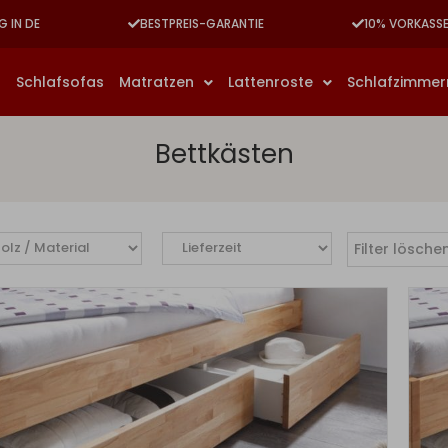
G IN DE
BESTPREIS-GARANTIE
10% VORKASS
n
Schlafsofas
Matratzen
Lattenroste
Schlafzimme
Bettkästen
Filter lösche