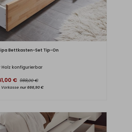
ZUM PRODUKT
ipa Bettkasten-Set Tip-On
Holz konfigurierbar
41,00
€
€
988,00
t Vorkasse
nur
666,90
€