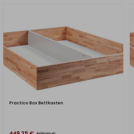
ZUM PRODUKT
Practico Box Bettkasten
449,25
€
€
599,00