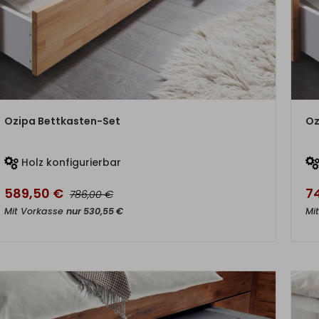
ZUM PRODUKT
Ozipa Bettkasten-Set
Oz
Holz konfigurierbar
589,50
€
7
€
786,00
Mit Vorkasse
nur
530,55
€
Mi