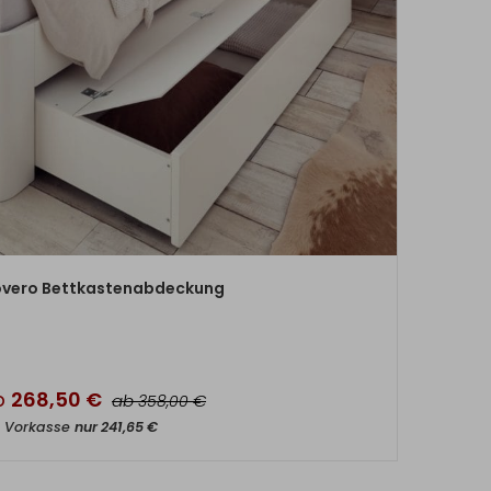
ZUM PRODUKT
vero Bettkastenabdeckung
b
268,50
€
ab
€
358,00
t Vorkasse
nur
241,65
€