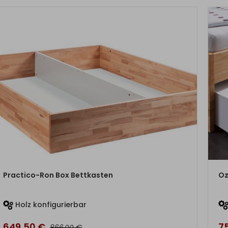
ZUM PRODUKT
Practico-Ron Box Bettkasten
Oz
Holz konfigurierbar
649,50
€
7
€
866,00