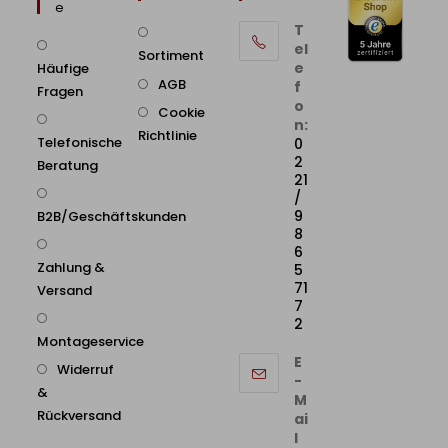
E
T
el
Sortiment
e
Häufige
AGB
f
Fragen
o
Cookie
n:
Richtlinie
Telefonische
0
2
Beratung
21
/
9
B2B/Geschäftskunden
8
6
Zahlung &
5
71
Versand
7
2
Montageservice
E
Widerruf
-
&
M
Rückversand
ai
l