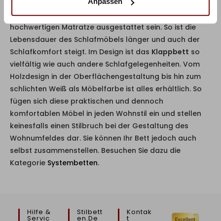
Anpassen
die regelmäßig zum Einsatz kommen, sollten mit einer
hochwertigen Federung und einer ebenso qualitativ
hochwertigen Matratze ausgestattet sein. So ist die
Lebensdauer des Schlafmöbels länger und auch der
Schlafkomfort steigt. Im Design ist das
Klappbett
so
vielfältig wie auch andere Schlafgelegenheiten. Vom
Holzdesign in der Oberflächengestaltung bis hin zum
schlichten Weiß als Möbelfarbe ist alles erhältlich. So
fügen sich diese praktischen und dennoch
komfortablen Möbel in jeden Wohnstil ein und stellen
keinesfalls einen Stilbruch bei der Gestaltung des
Wohnumfeldes dar. Sie können Ihr Bett jedoch auch
selbst zusammenstellen. Besuchen Sie dazu die
Kategorie
Systembetten
.
Hilfe &
Stilbett
Kontak
Servic
En.de
T