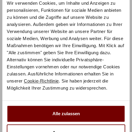
strapazieren. Nach Gebrauch in der Nacht wird das
Wir verwenden Cookies, um Inhalte und Anzeigen zu
Klappbett
nämlich einfach in den entsprechenden
personalisieren, Funktionen für soziale Medien anbieten
Schrank eingeklappt und nimmt somit nur noch den
zu können und die Zugriffe auf unsere Website zu
Platz in Anspruch, den der entsprechende Schrank als
analysieren. Außerdem geben wir Informationen zu Ihrer
Standfläche benötigt. Aber auch im kleinen Apartment
Verwendung unserer Website an unsere Partner für
kann das Klappbett eine sinnvolle Lösung sein.
soziale Medien, Werbung und Analysen weiter. Für diese
Besonders bei Einraumapartments ohne separates
Maßnahmen benötigen wir Ihre Einwilligung. Mit Klick auf
Schlafzimmer zeigen sich Betten zum Klappen von ihrer
"Alle zustimmen" geben Sie Ihre Einwilligung dazu.
praktischen Seite. Der Raum wirkt mit einem
Klappbett
Alternativ können Sie individuelle Privatsphäre-
ausgestattet wie ein ganz normaler Wohnraum, lässt
Einstellungen vornehmen oder nur notwendige Cookies
zulassen. Ausführliche Informationen erhalten Sie in
sich am Abend aber schnell mit wenigen Handgriffen in
unserer
Cookie-Richtlinie
. Sie haben jederzeit die
ein komfortables Schlafzimmer mit bequemem Bett
Möglichkeit Ihrer Zustimmung zu widersprechen.
verwandeln.
Klappbetten
müssen übrigens keine
Übergangslösung sein, sondern können durchaus
dauerhaft genutzt werden. Hier sollte man schon bei
der Anschaffung aber die Unterscheidung zwischen
Alle zulassen
einem regelmäßig benutzten
Klappbett
und einem
Gelegenheitsschlafplatz treffen. Betten zum Klappen,