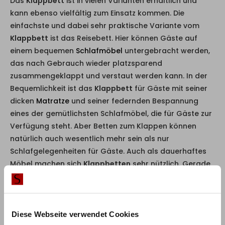
Das
Klappbett
ist in vielen Varianten erhältlich und
kann ebenso vielfältig zum Einsatz kommen. Die
einfachste und dabei sehr praktische Variante vom
Klappbett
ist das Reisebett. Hier können Gäste auf
einem bequemen
Schlafmöbel
untergebracht werden,
das nach Gebrauch wieder platzsparend
zusammengeklappt und verstaut werden kann. In der
Bequemlichkeit ist das
Klappbett
für Gäste mit seiner
dicken
Matratze
und seiner federnden Bespannung
eines der gemütlichsten Schlafmöbel, die für Gäste zur
Verfügung steht. Aber Betten zum Klappen können
natürlich auch wesentlich mehr sein als nur
Schlafgelegenheiten für Gäste. Auch als dauerhaftes
Möbel machen sich
Klappbetten
sehr nützlich. Gerade
im Jugendzimmer sind
Klappbetten
eine sehr gute
Möglichkeit, um einerseits einen Schlafplatz zu
gewährleisten, andererseits das oft recht sparsame
Platzangebot der Kinderzimmer nicht übermäßig zu
Diese Webseite verwendet Cookies