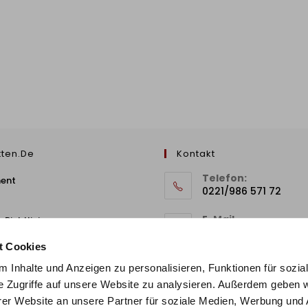
tten.de
Kontakt
Telefon:
ment
0221/986 571 72
E-Mail
 Richtlinie
info@stilbetten.de
t Cookies
 Inhalte und Anzeigen zu personalisieren, Funktionen für sozia
e Zugriffe auf unsere Website zu analysieren. Außerdem geben w
er Website an unsere Partner für soziale Medien, Werbung und 