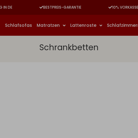
G IN DE
BESTPREIS-GARANTIE
10% VORKASS
n
Schlafsofas
Matratzen
Lattenroste
Schlafzimme
Schrankbetten