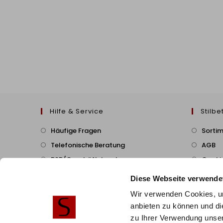
Hilfe & Service
Stilbe
Häufige Fragen
Sorti
Telefonische Beratung
AGB
B2B/Geschäftskunden
Cookie
Zahlung & Versand
Diese Webseite verwende
Montageservice
Wir verwenden Cookies, um
Widerruf & Rückversand
anbieten zu können und di
zu Ihrer Verwendung unser