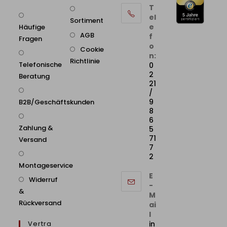
T
el
Sortiment
e
Häufige
AGB
f
Fragen
o
Cookie
n:
Richtlinie
Telefonische
0
2
Beratung
21
/
9
B2B/Geschäftskunden
8
6
Zahlung &
5
71
Versand
7
2
Montageservice
E
Widerruf
-
&
M
Rückversand
ai
l
Vertra
in