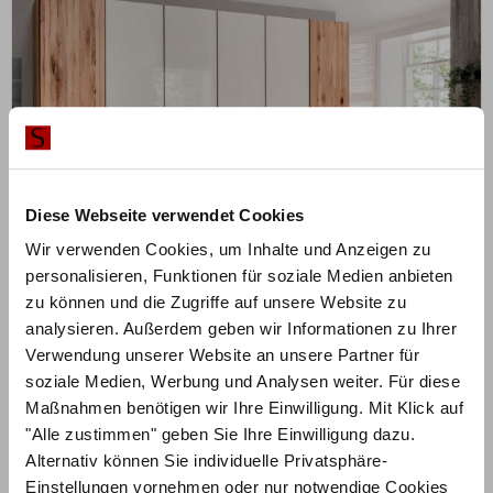
Diese Webseite verwendet Cookies
Wir verwenden Cookies, um Inhalte und Anzeigen zu
personalisieren, Funktionen für soziale Medien anbieten
zu können und die Zugriffe auf unsere Website zu
analysieren. Außerdem geben wir Informationen zu Ihrer
ZUM PRODUKT
Kleiderschrank Livorno II
Verwendung unserer Website an unsere Partner für
soziale Medien, Werbung und Analysen weiter. Für diese
Maßnahmen benötigen wir Ihre Einwilligung. Mit Klick auf
Farbe & Maße konfigurierbar
"Alle zustimmen" geben Sie Ihre Einwilligung dazu.
ab
930,00
€
Alternativ können Sie individuelle Privatsphäre-
Einstellungen vornehmen oder nur notwendige Cookies
Mit Vorkasse
nur
837,00
€