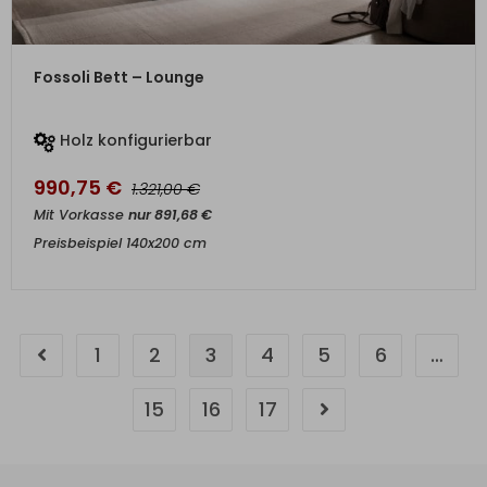
ZUM PRODUKT
Fossoli Bett – Lounge
Holz konfigurierbar
990,75
€
€
1.321,00
Mit Vorkasse
nur
891,68
€
Preisbeispiel 140x200 cm
1
2
3
4
5
6
…
15
16
17