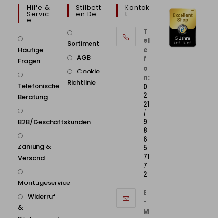
Hilfe &
Stilbett
Kontak
Servic
En.de
T
E
T
el
Sortiment
e
Häufige
AGB
f
Fragen
o
Cookie
n:
Richtlinie
Telefonische
0
2
Beratung
21
/
9
B2B/Geschäftskunden
8
6
Zahlung &
5
71
Versand
7
2
Montageservice
E
Widerruf
-
&
M