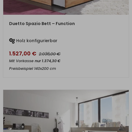
ZUM PRODUKT
Duetto Spazio Bett – Function
Holz konfigurierbar
1.527,00
€
€
2.036,00
Mit Vorkasse
nur
1.374,30
€
Preisbeispiel 140x200 cm