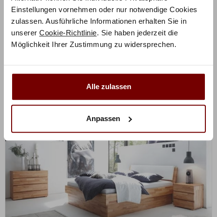
Einstellungen vornehmen oder nur notwendige Cookies
Holz konfigurierbar
zulassen. Ausführliche Informationen erhalten Sie in
1.070,25
€
€
unserer
Cookie-Richtlinie
. Sie haben jederzeit die
1.427,00
Möglichkeit Ihrer Zustimmung zu widersprechen.
Mit Vorkasse
nur
963,23
€
Preisbeispiel 140x200 cm
Alle zulassen
Anpassen