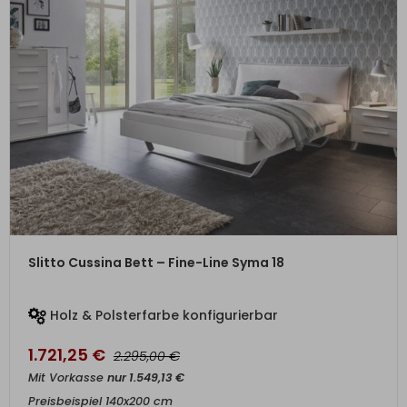
ZUM PRODUKT
Slitto Cussina Bett – Fine-Line Syma 18
Holz & Polsterfarbe konfigurierbar
1.721,25
€
€
2.295,00
Mit Vorkasse
nur
1.549,13
€
Preisbeispiel 140x200 cm