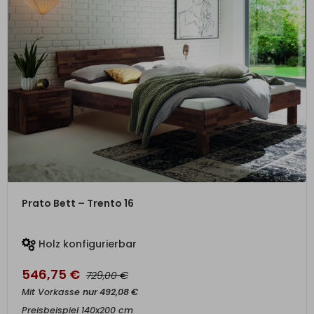
ZUM PRODUKT
Prato Bett – Trento 16
Holz konfigurierbar
546,75
€
€
729,00
Mit Vorkasse
nur
492,08
€
Preisbeispiel 140x200 cm