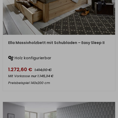
ZUM PRODUKT
Ella Massivholzbett mit Schubladen – Easy Sleep II
Holz konfigurierbar
1.272,60
€
€
1.414,00
Mit Vorkasse
nur
1.145,34
€
Preisbeispiel 140x200 cm