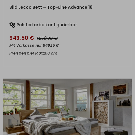
ZUM PRODUKT
Slid Lecco Bett – Top-Line Advance 18
Polsterfarbe konfigurierbar
943,50
€
€
1.258,00
Mit Vorkasse
nur
849,15
€
Preisbeispiel 140x200 cm