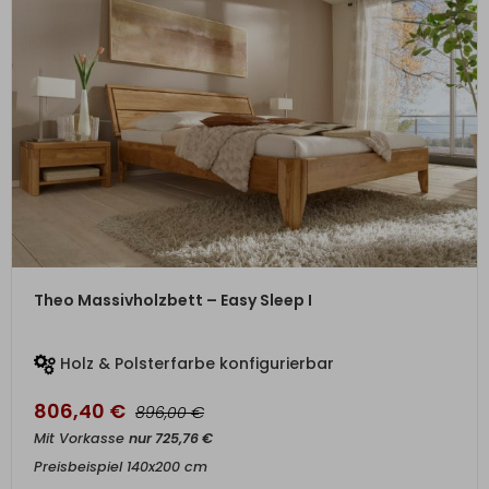
ZUM PRODUKT
Theo Massivholzbett – Easy Sleep I
Holz & Polsterfarbe konfigurierbar
806,40
€
€
896,00
Mit Vorkasse
nur
725,76
€
Preisbeispiel 140x200 cm