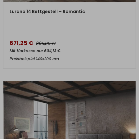
ZUM PRODUKT
Lurano 14 Bettgestell – Romantic
671,25
€
€
895,00
Mit Vorkasse
nur
604,13
€
Preisbeispiel 140x200 cm