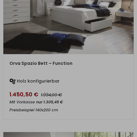
ZUM PRODUKT
Orva Spazio Bett – Function
Holz konfigurierbar
1.450,50
€
€
1.934,00
Mit Vorkasse
nur
1.305,45
€
Preisbeispiel 140x200 cm