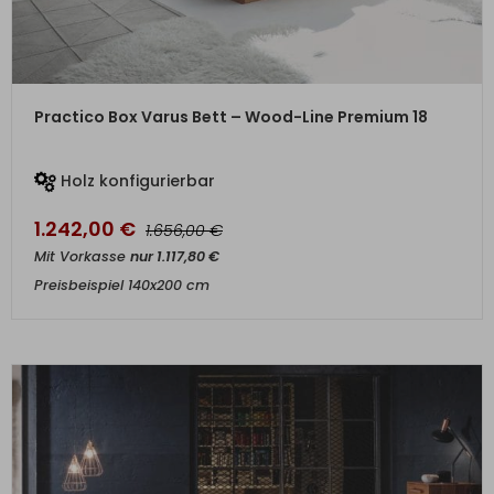
ZUM PRODUKT
Practico Box Varus Bett – Wood-Line Premium 18
Holz konfigurierbar
1.242,00
€
€
1.656,00
Mit Vorkasse
nur
1.117,80
€
Preisbeispiel 140x200 cm