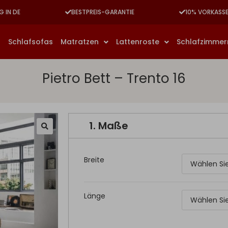
G IN DE
BESTPREIS-GARANTIE
10% VORKASS
n
Schlafsofas
Matratzen
Lattenroste
Schlafzimme
Pietro Bett – Trento 16
1.
Maße
Breite
Länge