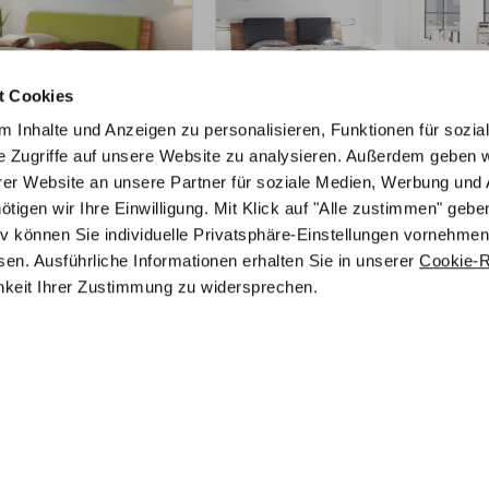
t Cookies
 Inhalte und Anzeigen zu personalisieren, Funktionen für sozia
e Zugriffe auf unsere Website zu analysieren. Außerdem geben w
er Website an unsere Partner für soziale Medien, Werbung und 
M PRODUKT
ZUM PRODUKT
gen wir Ihre Einwilligung. Mit Klick auf "Alle zustimmen" geben
tt – Fine-Line Syma
Practico-Ron Box Varus Bett –
tiv können Sie individuelle Privatsphäre-Einstellungen vornehmen
Fine-Line Syma 18
en. Ausführliche Informationen erhalten Sie in unserer
Cookie-Ri
gurierbar
Holz konfigurierbar
chkeit Ihrer Zustimmung zu widersprechen.
€
1.463,25
€
€
€
1.452,00
1.951,00
ur
980,10
€
Mit Vorkasse
nur
1.316,93
€
40x200 cm
Preisbeispiel 140x200 cm