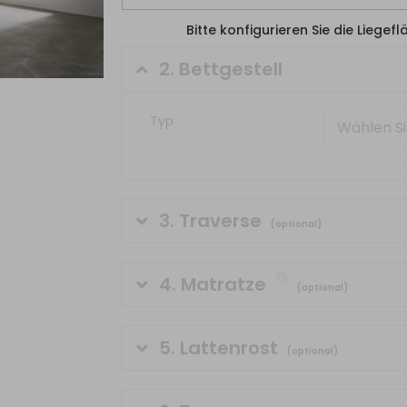
Bitte konfigurieren Sie die Liegef
2.
Bettgestell
Typ
Wählen Si
3.
Traverse
(optional)
4.
Matratze
(optional)
5.
Lattenrost
(optional)