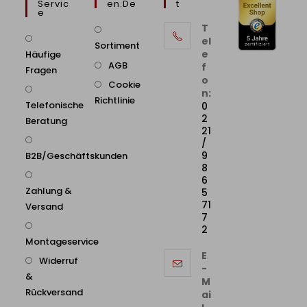
Servic
En.de
T
E
T
el
Sortiment
e
Häufige
AGB
f
Fragen
o
Cookie
n:
Richtlinie
Telefonische
0
2
Beratung
21
/
9
B2B/Geschäftskunden
8
6
Zahlung &
5
71
Versand
7
2
Montageservice
E
Widerruf
-
&
M
Rückversand
ai