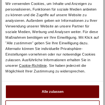
Wir verwenden Cookies, um Inhalte und Anzeigen zu
personalisieren, Funktionen für soziale Medien anbieten
ZUM PRODUKT
zu können und die Zugriffe auf unsere Website zu
Monument Bett – Kids & Guests
analysieren. Außerdem geben wir Informationen zu Ihrer
Verwendung unserer Website an unsere Partner für
soziale Medien, Werbung und Analysen weiter. Für diese
Maßnahmen benötigen wir Ihre Einwilligung. Mit Klick auf
837,00
€
€
1.116,00
"Alle zustimmen" geben Sie Ihre Einwilligung dazu.
Mit Vorkasse
nur
753,30
€
Alternativ können Sie individuelle Privatsphäre-
Preisbeispiel 90x200 cm
Einstellungen vornehmen oder nur notwendige Cookies
zulassen. Ausführliche Informationen erhalten Sie in
unserer
Cookie-Richtlinie
. Sie haben jederzeit die
Bett mit Gästebett: Guter Schlaf für
Möglichkeit Ihrer Zustimmung zu widersprechen.
Ihre Gäste
Ein funktionales Bett mit Gästebett ist eine
Alle zulassen
platzsparende und zugleich komfortable Lösung, wenn
man als Gastgeber seinem Besuch nur das Beste