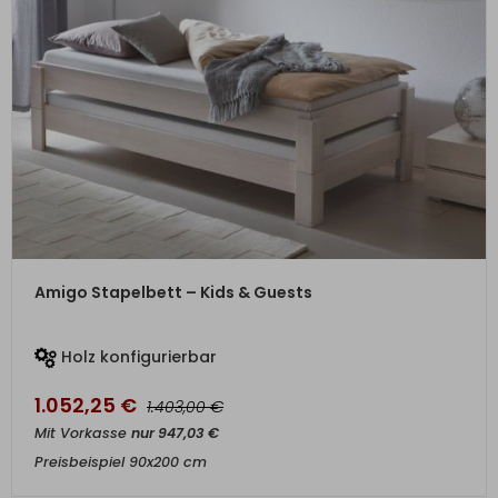
ZUM PRODUKT
Amigo Stapelbett – Kids & Guests
Holz konfigurierbar
1.052,25
€
€
1.403,00
Mit Vorkasse
nur
947,03
€
Preisbeispiel 90x200 cm