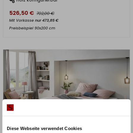
526,50
€
€
702,00
Mit Vorkasse
nur
473,85
€
Preisbeispiel 90x200 cm
Diese Webseite verwendet Cookies