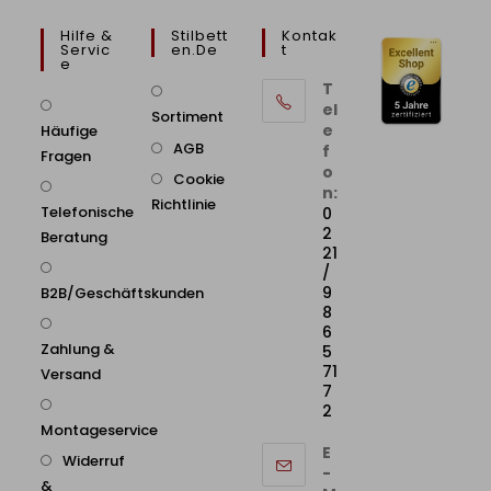
Hilfe &
Stilbett
Kontak
Servic
En.de
T
E
T
el
Sortiment
e
Häufige
AGB
f
Fragen
o
Cookie
n:
Richtlinie
Telefonische
0
2
Beratung
21
/
9
B2B/Geschäftskunden
8
6
Zahlung &
5
71
Versand
7
2
Montageservice
E
Widerruf
-
&