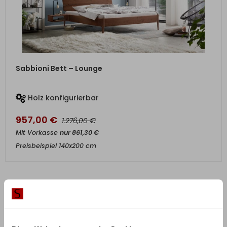
ZUM PRODUKT
Sabbioni Bett – Lounge
Holz konfigurierbar
957,00
€
€
1.276,00
Mit Vorkasse
nur
861,30
€
Preisbeispiel 140x200 cm