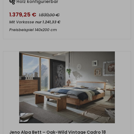
Holz konfigurierbar
1.379,25
€
€
1.839,00
Mit Vorkasse
nur
1.241,33
€
Preisbeispiel 140x200 cm
ZUM PRODUKT
Jeno Alpa Bett – Oak-Wild Vintage Cadro 18