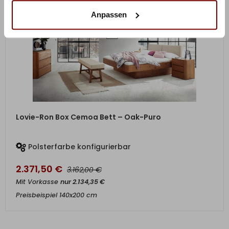
Anpassen
ZUM PRODUKT
Lovie-Ron Box Cemoa Bett – Oak-Puro
Polsterfarbe konfigurierbar
2.371,50
€
€
3.162,00
Mit Vorkasse
nur
2.134,35
€
Preisbeispiel 140x200 cm