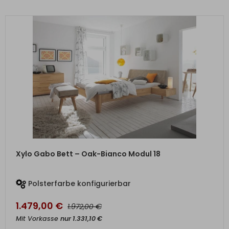
ZUM PRODUKT
Xylo Gabo Bett – Oak-Bianco Modul 18
Polsterfarbe konfigurierbar
1.479,00
€
€
1.972,00
Mit Vorkasse
nur
1.331,10
€