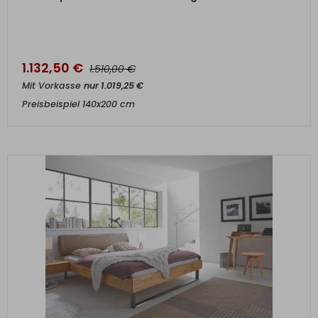
1.132,50
€
€
1.510,00
Mit Vorkasse
nur
1.019,25
€
Preisbeispiel 140x200 cm