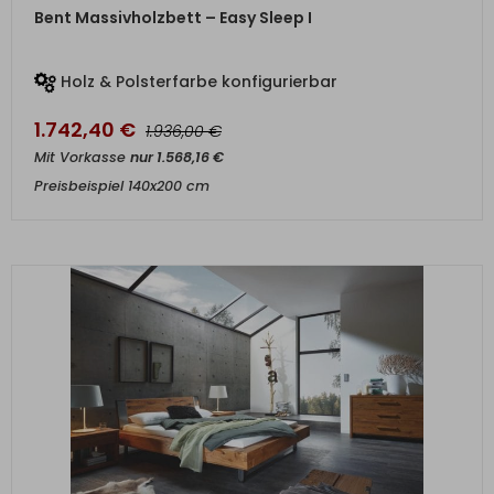
ZUM PRODUKT
Bent Massivholzbett – Easy Sleep I
Holz & Polsterfarbe konfigurierbar
1.742,40
€
€
1.936,00
Mit Vorkasse
nur
1.568,16
€
Preisbeispiel 140x200 cm