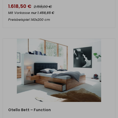
1.618,50
€
€
2.158,00
Mit Vorkasse
nur
1.456,65
€
Preisbeispiel 140x200 cm
ZUM PRODUKT
Otello Bett – Function