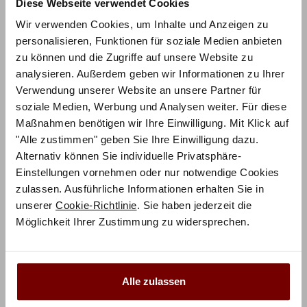
Diese Webseite verwendet Cookies
Wir verwenden Cookies, um Inhalte und Anzeigen zu
personalisieren, Funktionen für soziale Medien anbieten
zu können und die Zugriffe auf unsere Website zu
analysieren. Außerdem geben wir Informationen zu Ihrer
Verwendung unserer Website an unsere Partner für
soziale Medien, Werbung und Analysen weiter. Für diese
ZUM PRODUKT
Maßnahmen benötigen wir Ihre Einwilligung. Mit Klick auf
Jeno Arcada Bett – Factory-Line Cone 23
"Alle zustimmen" geben Sie Ihre Einwilligung dazu.
Alternativ können Sie individuelle Privatsphäre-
Holz konfigurierbar
Einstellungen vornehmen oder nur notwendige Cookies
zulassen. Ausführliche Informationen erhalten Sie in
1.032,75
€
€
1.377,00
unserer
Cookie-Richtlinie
. Sie haben jederzeit die
Mit Vorkasse
nur
929,48
€
Möglichkeit Ihrer Zustimmung zu widersprechen.
Preisbeispiel 140x200 cm
Alle zulassen