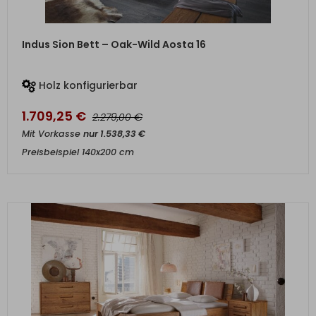
ZUM PRODUKT
Indus Sion Bett – Oak-Wild Aosta 16
Holz konfigurierbar
1.709,25
€
€
2.279,00
Mit Vorkasse
nur
1.538,33
€
Preisbeispiel 140x200 cm