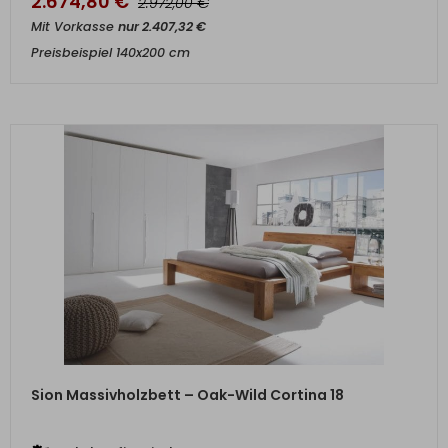
2.674,80
€
€
2.972,00
Mit Vorkasse
nur
2.407,32
€
Preisbeispiel 140x200 cm
ZUM PRODUKT
Sion Massivholzbett – Oak-Wild Cortina 18