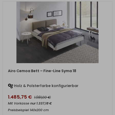
ZUM PRODUKT
Airo Cemoa Bett – Fine-Line Syma 18
Holz & Polsterfarbe konfigurierbar
1.485,75
€
€
1.981,00
Mit Vorkasse
nur
1.337,18
€
Preisbeispiel 140x200 cm