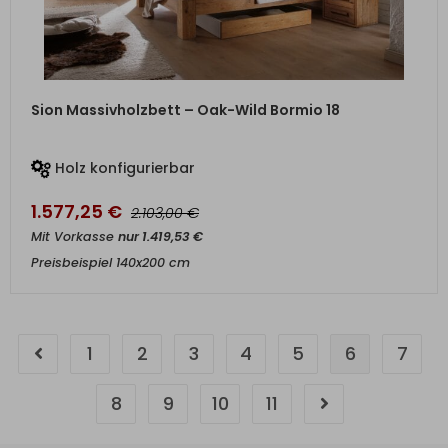
ZUM PRODUKT
Sion Massivholzbett – Oak-Wild Bormio 18
Holz konfigurierbar
1.577,25
€
€
2.103,00
Mit Vorkasse
nur
1.419,53
€
Preisbeispiel 140x200 cm
1
2
3
4
5
6
7
8
9
10
11