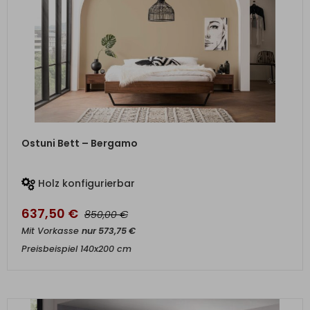
ZUM PRODUKT
Ostuni Bett – Bergamo
Holz konfigurierbar
637,50
€
€
850,00
Mit Vorkasse
nur
573,75
€
Preisbeispiel 140x200 cm