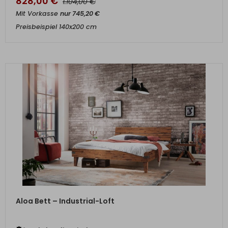
828,00
€
€
1.104,00
Mit Vorkasse
nur
745,20
€
Preisbeispiel 140x200 cm
ZUM PRODUKT
Aloa Bett – Industrial-Loft