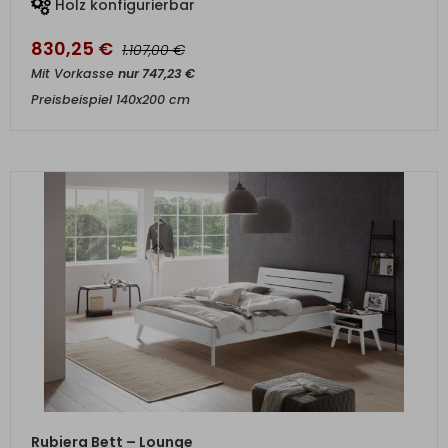
Holz konfigurierbar
830,25
€
€
1.107,00
Mit Vorkasse
nur
747,23
€
Preisbeispiel 140x200 cm
ZUM PRODUKT
Rubiera Bett – Lounge