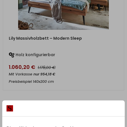
ZUM PRODUKT
Lily Massivholzbett – Modern Sleep
Holz konfigurierbar
1.060,20
€
€
1.178,00
Mit Vorkasse
nur
954,18
€
Preisbeispiel 140x200 cm