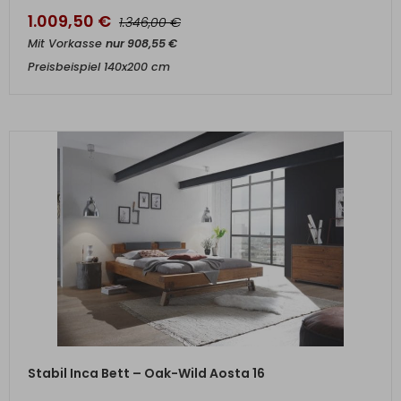
1.009,50
€
€
1.346,00
Mit Vorkasse
nur
908,55
€
Preisbeispiel 140x200 cm
ZUM PRODUKT
Stabil Inca Bett – Oak-Wild Aosta 16