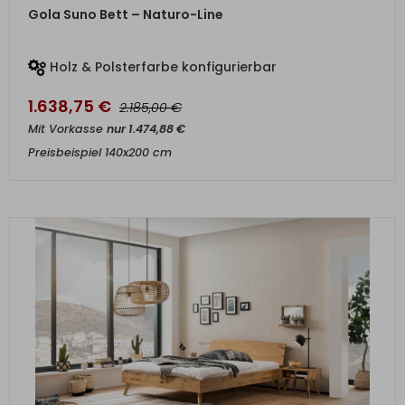
ZUM PRODUKT
Gola Suno Bett – Naturo-Line
Holz & Polsterfarbe konfigurierbar
1.638,75
€
€
2.185,00
Mit Vorkasse
nur
1.474,88
€
Preisbeispiel 140x200 cm