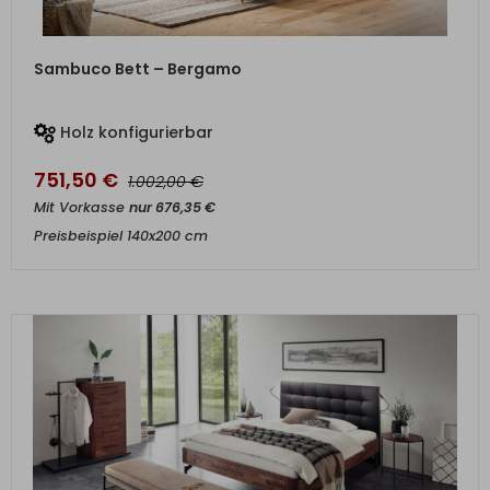
ZUM PRODUKT
Sambuco Bett – Bergamo
Holz konfigurierbar
751,50
€
€
1.002,00
Mit Vorkasse
nur
676,35
€
Preisbeispiel 140x200 cm