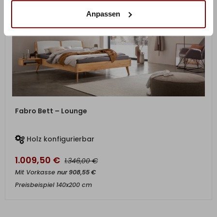
Anpassen
ZUM PRODUKT
Fabro Bett – Lounge
Holz konfigurierbar
1.009,50
€
€
1.346,00
Mit Vorkasse
nur
908,55
€
Preisbeispiel 140x200 cm