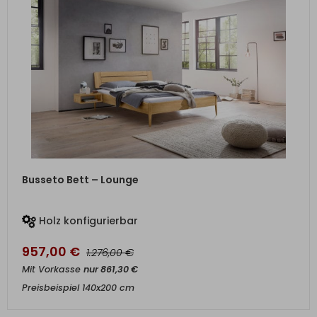
ZUM PRODUKT
Busseto Bett – Lounge
Holz konfigurierbar
957,00
€
€
1.276,00
Mit Vorkasse
nur
861,30
€
Preisbeispiel 140x200 cm