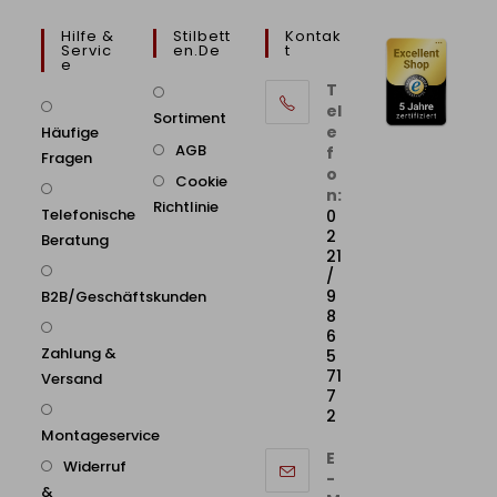
Hilfe &
Stilbett
Kontak
Servic
En.de
T
E
T
el
Sortiment
e
Häufige
AGB
f
Fragen
o
Cookie
n:
Richtlinie
Telefonische
0
2
Beratung
21
/
9
B2B/Geschäftskunden
8
6
Zahlung &
5
71
Versand
7
2
Montageservice
E
Widerruf
-
&