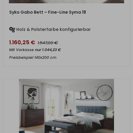
ZUM PRODUKT
Syko Gabo Bett – Fine-Line Syma 18
Holz & Polsterfarbe konfigurierbar
1.160,25
€
€
1.547,00
Mit Vorkasse
nur
1.044,23
€
Preisbeispiel 140x200 cm