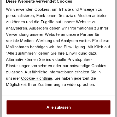
Diese Webseite verwendet Cookies
Wir verwenden Cookies, um Inhalte und Anzeigen zu
personalisieren, Funktionen für soziale Medien anbieten
zu können und die Zugriffe auf unsere Website zu
analysieren. Außerdem geben wir Informationen zu Ihrer
Verwendung unserer Website an unsere Partner für
soziale Medien, Werbung und Analysen weiter. Für diese
ZUM PRODUKT
Maßnahmen benötigen wir Ihre Einwilligung. Mit Klick auf
Emilia Bett – Bergamo
"Alle zustimmen" geben Sie Ihre Einwilligung dazu.
Alternativ können Sie individuelle Privatsphäre-
Holz konfigurierbar
Einstellungen vornehmen oder nur notwendige Cookies
zulassen. Ausführliche Informationen erhalten Sie in
1.278,75
€
€
1.705,00
unserer
Cookie-Richtlinie
. Sie haben jederzeit die
Mit Vorkasse
nur
1.150,88
€
Möglichkeit Ihrer Zustimmung zu widersprechen.
Preisbeispiel 140x200 cm
Alle zulassen