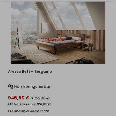
ZUM PRODUKT
Arezzo Bett – Bergamo
Holz konfigurierbar
946,50
€
€
1.262,00
Mit Vorkasse
nur
851,85
€
Preisbeispiel 140x200 cm