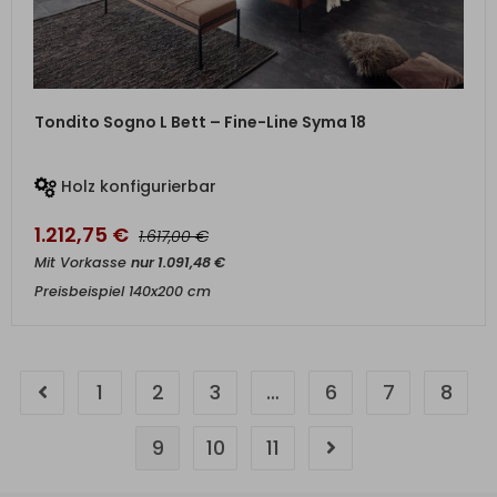
ZUM PRODUKT
Tondito Sogno L Bett – Fine-Line Syma 18
Holz konfigurierbar
1.212,75
€
€
1.617,00
Mit Vorkasse
nur
1.091,48
€
Preisbeispiel 140x200 cm
1
2
3
…
6
7
8
9
10
11