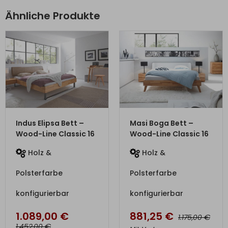
Ähnliche Produkte
ZUM PRODUKT
ZUM PRODUKT
Indus Elipsa Bett –
Masi Boga Bett –
Wood-Line Classic 16
Wood-Line Classic 16
Holz &
Holz &
Polsterfarbe
Polsterfarbe
konfigurierbar
konfigurierbar
1.089,00
€
881,25
€
€
1.175,00
€
1.452,00
Mit Vorkasse
nur
793,13
€