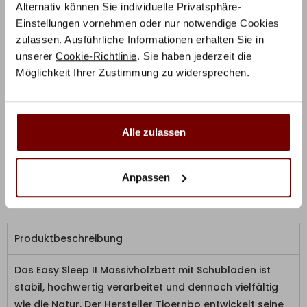
zulassen. Ausführliche Informationen erhalten Sie in
unserer
Cookie-Richtlinie
. Sie haben jederzeit die
Lieferzeit:
6-8 Wochen
Möglichkeit Ihrer Zustimmung zu widersprechen.
Bei der Ausführung Kiefer verlängert sich die Lieferzeit.
Alle zulassen
RABATT BEI ZAHLUNG PER
10%
VORKASSE / ÜBERWEISUNG
Anpassen
Produktbeschreibung
Das Easy Sleep II Massivholzbett mit Schubladen ist
stabil, hochwertig verarbeitet und dennoch vielfältig
wie die Natur. Der Hersteller Tjoernbo entwickelt seine