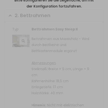
der Konfiguration fortzufahren.
2.
Bettrahmen
Typ
Bettrahmen Easy Sleep II
Bettrahmen aus Massivholz - Wird
durch Bettbeine und
Bettkastenmodule ergänzt
Abmessungen
Stellmaß: Breite + 9 cm, Länge + 9
cm
Rahmenhöhe: 18,5 cm
Einlegetiefe: 17 cm
Holzstärke: 40 mm
Hinweis:
Nicht mit elektrischen
Lattenrosten kombinierbar