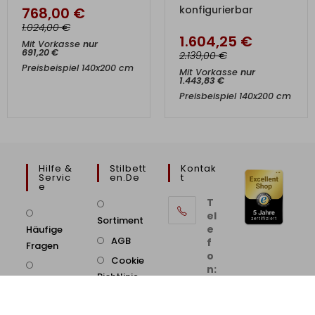
768,00
€
€
1.024,00
1.604,25
€
Mit Vorkasse
nur
691,20
€
€
2.139,00
Preisbeispiel 140x200 cm
Mit Vorkasse
nur
1.443,83
€
Preisbeispiel 140x200 cm
Hilfe &
Stilbett
Kontak
Servic
En.de
T
E
T
el
Sortiment
e
Häufige
AGB
f
Fragen
o
Cookie
n:
Richtlinie
Telefonische
0
2
Beratung
21
/